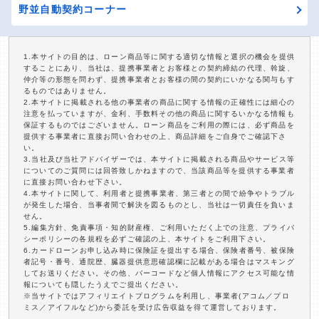
野並自動契約コーナー
1.本サイトの目的は、ローン商品等に関する適切な情報と選択の機会を提供
することにあり、当社は、提携事業者とお客様との契約締結の代理、斡旋、
仲介等の形態を問わず、提携事業者とお客様の間の契約にいかなる関与もす
るものではありません。
2.本サイトに掲載される他の事業者の商品に関する情報の正確性には細心の
注意を払っていますが、金利、手数料その他の商品に関するいかなる情報も
保証するものではございません。ローン商品をご利用の際には、必ず商品を
提供する事業者に直接お問い合わせの上、商品詳細をご自身でご確認下さ
い。
3.当社及び当社アドバイザーでは、本サイトに掲載される商品やサービス等
についてのご質問には回答致しかねますので、当該商品等を提供する事業者
に直接お問い合わせ下さい。
4.本サイトに関して、利用者と提携事業者、第三者との間で紛争やトラブル
が発生した場合、当事者間で解決を図るものとし、当社は一切責任を負いま
せん。
5.編集方針、免責事項・知的財産権、ご利用いただく上での注意、プライバ
シーポリシーの各規程を必ずご確認の上、本サイトをご利用下さい。
6.カードローンお申し込み時に保険証を提出する場合、保険者番号、被保険
者記号・番号、通院歴、臓器提供意思確認欄に記載がある場合はマスキング
してお送りください。その他、バーコードなど個人情報にアクセス可能な情
報についても隠したうえでご提出ください。
※当サイトではアフィリエイトプログラムを利用し、事業者(アコム／プロ
ミス／アイフルなど)から委託を受け広告収益を得て運営しております。