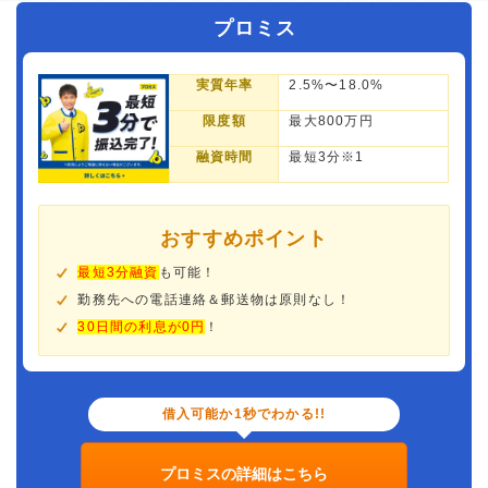
プロミス
実質年率
2.5%〜18.0%
限度額
最大800万円
融資時間
最短3分※1
おすすめポイント
最短3分融資
も可能！
勤務先への電話連絡＆郵送物は原則なし！
30日間の利息が0円
！
借入可能か1秒でわかる!!
プロミスの詳細はこちら