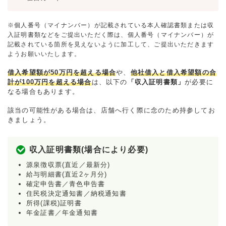
※個人番号（マイナンバー）が記載されている本人確認書類または収
入証明書類などをご提出いただく際は、個人番号（マイナンバー）が
記載されている箇所を見えないように加工して、ご提出いただきます
ようお願いいたします。
借入希望額が50万円を超える場合
や、
他社借入と借入希望額の合
計が100万円を超える場合
は、以下の
「収入証明書類」
が必要に
なる場合もあります。
該当の可能性がある場合は、店舗へ行く際に念のため持参してお
きましょう。
収入証明書類(場合により必要)
源泉徴収票(直近／最新分)
給与明細書(直近2ヶ月分)
確定申告書／青色申告書
住民税決定通知書／納税通知書
所得(課税)証明書
年金証書／年金通知書