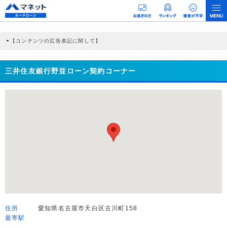
【コンテンツの広告表記に関して】
本コンテンツには、紹介している商品・商材の広告（リンク）を含む場合がありま
す。 これらの広告を経由して読者が企業ホームページを訪れ、成約が発生すると弊
社に対して企業から紹介報酬が支払われるという収益モデルです。 ただし、特定の
三井住友銀行野並ローン契約コーナー
商品を根拠なくPRするものではなく、当編集部の調査／ユーザーへの口コミ収集な
どに基づき、公平性を担保した情報提供を行っています。
>提携企業一覧
住所
愛知県名古屋市天白区古川町158
最寄駅