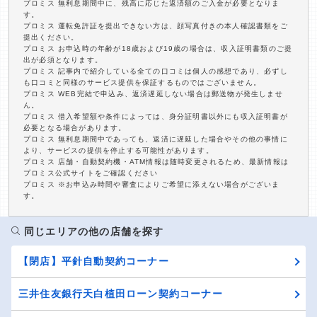
プロミス 無利息期間中に、残高に応じた返済額のご入金が必要となりま
す。
プロミス 運転免許証を提出できない方は、顔写真付きの本人確認書類をご
提出ください。
プロミス お申込時の年齢が18歳および19歳の場合は、収入証明書類のご提
出が必須となります。
プロミス 記事内で紹介している全ての口コミは個人の感想であり、必ずし
も口コミと同様のサービス提供を保証するものではございません。
プロミス WEB完結で申込み、返済遅延しない場合は郵送物が発生しませ
ん。
プロミス 借入希望額や条件によっては、身分証明書以外にも収入証明書が
必要となる場合があります。
プロミス 無利息期間中であっても、返済に遅延した場合やその他の事情に
より、サービスの提供を停止する可能性があります。
プロミス 店舗・自動契約機・ATM情報は随時変更されるため、最新情報は
プロミス公式サイトをご確認ください
プロミス ※お申込み時間や審査によりご希望に添えない場合がございま
す。
同じエリアの他の店舗を探す
【閉店】平針自動契約コーナー
三井住友銀行天白植田ローン契約コーナー