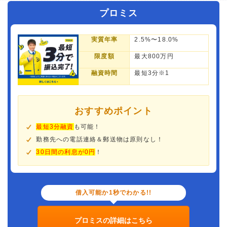
プロミス
実質年率
2.5%〜18.0%
限度額
最大800万円
融資時間
最短3分※1
おすすめポイント
最短3分融資
も可能！
勤務先への電話連絡＆郵送物は原則なし！
30日間の利息が0円
！
借入可能か1秒でわかる!!
プロミスの詳細はこちら