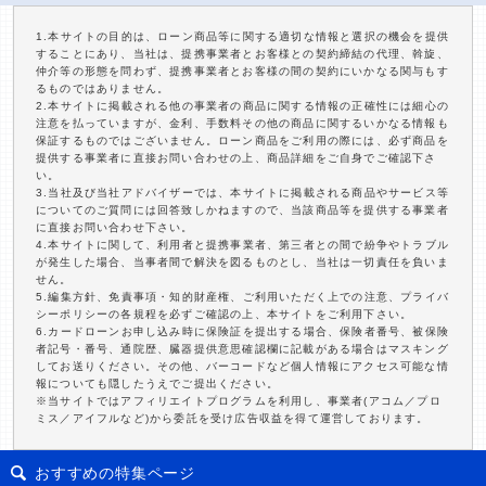
1.本サイトの目的は、ローン商品等に関する適切な情報と選択の機会を提供
することにあり、当社は、提携事業者とお客様との契約締結の代理、斡旋、
仲介等の形態を問わず、提携事業者とお客様の間の契約にいかなる関与もす
るものではありません。
2.本サイトに掲載される他の事業者の商品に関する情報の正確性には細心の
注意を払っていますが、金利、手数料その他の商品に関するいかなる情報も
保証するものではございません。ローン商品をご利用の際には、必ず商品を
提供する事業者に直接お問い合わせの上、商品詳細をご自身でご確認下さ
い。
3.当社及び当社アドバイザーでは、本サイトに掲載される商品やサービス等
についてのご質問には回答致しかねますので、当該商品等を提供する事業者
に直接お問い合わせ下さい。
4.本サイトに関して、利用者と提携事業者、第三者との間で紛争やトラブル
が発生した場合、当事者間で解決を図るものとし、当社は一切責任を負いま
せん。
5.編集方針、免責事項・知的財産権、ご利用いただく上での注意、プライバ
シーポリシーの各規程を必ずご確認の上、本サイトをご利用下さい。
6.カードローンお申し込み時に保険証を提出する場合、保険者番号、被保険
者記号・番号、通院歴、臓器提供意思確認欄に記載がある場合はマスキング
してお送りください。その他、バーコードなど個人情報にアクセス可能な情
報についても隠したうえでご提出ください。
※当サイトではアフィリエイトプログラムを利用し、事業者(アコム／プロ
ミス／アイフルなど)から委託を受け広告収益を得て運営しております。
おすすめの特集ページ