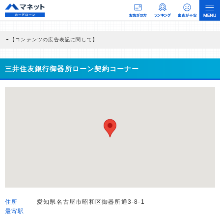
【コンテンツの広告表記に関して】
本コンテンツには、紹介している商品・商材の広告（リンク）を含む場合がありま
す。 これらの広告を経由して読者が企業ホームページを訪れ、成約が発生すると弊
社に対して企業から紹介報酬が支払われるという収益モデルです。 ただし、特定の
三井住友銀行御器所ローン契約コーナー
商品を根拠なくPRするものではなく、当編集部の調査／ユーザーへの口コミ収集な
どに基づき、公平性を担保した情報提供を行っています。
>提携企業一覧
住所
愛知県名古屋市昭和区御器所通3-8-1
最寄駅