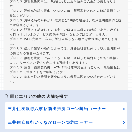
プロミス 無利息期間中に、残高に応じた返済額のご入金が必要となりま
す。
プロミス 運転免許証を提出できない方は、顔写真付きの本人確認書類をご
提出ください。
プロミス お申込時の年齢が18歳および19歳の場合は、収入証明書類のご提
出が必須となります。
プロミス 記事内で紹介している全ての口コミは個人の感想であり、必ずし
も口コミと同様のサービス提供を保証するものではございません。
プロミス WEB完結で申込み、返済遅延しない場合は郵送物が発生しませ
ん。
プロミス 借入希望額や条件によっては、身分証明書以外にも収入証明書が
必要となる場合があります。
プロミス 無利息期間中であっても、返済に遅延した場合やその他の事情に
より、サービスの提供を停止する可能性があります。
プロミス 店舗・自動契約機・ATM情報は随時変更されるため、最新情報は
プロミス公式サイトをご確認ください
プロミス ※お申込み時間や審査によりご希望に添えない場合がございま
す。
同じエリアの他の店舗を探す
三井住友銀行八事駅前出張所ローン契約コーナー
三井住友銀行いりなかローン契約コーナー