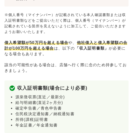
※個人番号（マイナンバー）が記載されている本人確認書類または収
入証明書類などをご提出いただく際は、個人番号（マイナンバー）が
記載されている箇所を見えないように加工して、ご提出いただきます
ようお願いいたします。
借入希望額が50万円を超える場合
や、
他社借入と借入希望額の合
計が100万円を超える場合
は、以下の
「収入証明書類」
が必要に
なる場合もあります。
該当の可能性がある場合は、店舗へ行く際に念のため持参してお
きましょう。
収入証明書類(場合により必要)
源泉徴収票(直近／最新分)
給与明細書(直近2ヶ月分)
確定申告書／青色申告書
住民税決定通知書／納税通知書
所得(課税)証明書
年金証書／年金通知書