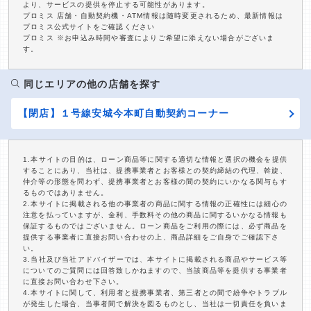
より、サービスの提供を停止する可能性があります。
プロミス 店舗・自動契約機・ATM情報は随時変更されるため、最新情報は
プロミス公式サイトをご確認ください
プロミス ※お申込み時間や審査によりご希望に添えない場合がございま
す。
同じエリアの他の店舗を探す
【閉店】１号線安城今本町自動契約コーナー
1.本サイトの目的は、ローン商品等に関する適切な情報と選択の機会を提供
することにあり、当社は、提携事業者とお客様との契約締結の代理、斡旋、
仲介等の形態を問わず、提携事業者とお客様の間の契約にいかなる関与もす
るものではありません。
2.本サイトに掲載される他の事業者の商品に関する情報の正確性には細心の
注意を払っていますが、金利、手数料その他の商品に関するいかなる情報も
保証するものではございません。ローン商品をご利用の際には、必ず商品を
提供する事業者に直接お問い合わせの上、商品詳細をご自身でご確認下さ
い。
3.当社及び当社アドバイザーでは、本サイトに掲載される商品やサービス等
についてのご質問には回答致しかねますので、当該商品等を提供する事業者
に直接お問い合わせ下さい。
4.本サイトに関して、利用者と提携事業者、第三者との間で紛争やトラブル
が発生した場合、当事者間で解決を図るものとし、当社は一切責任を負いま