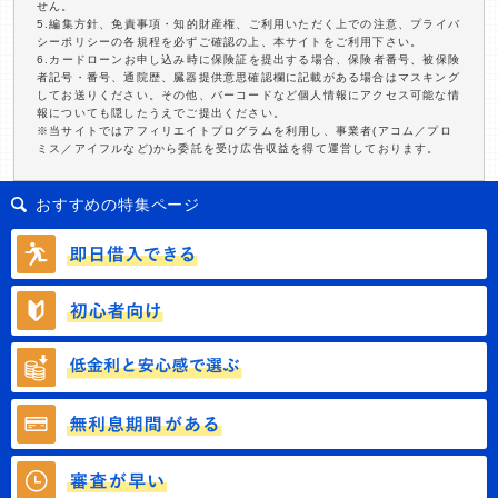
せん。
5.編集方針、免責事項・知的財産権、ご利用いただく上での注意、プライバ
シーポリシーの各規程を必ずご確認の上、本サイトをご利用下さい。
6.カードローンお申し込み時に保険証を提出する場合、保険者番号、被保険
者記号・番号、通院歴、臓器提供意思確認欄に記載がある場合はマスキング
してお送りください。その他、バーコードなど個人情報にアクセス可能な情
報についても隠したうえでご提出ください。
※当サイトではアフィリエイトプログラムを利用し、事業者(アコム／プロ
ミス／アイフルなど)から委託を受け広告収益を得て運営しております。
おすすめの特集ページ