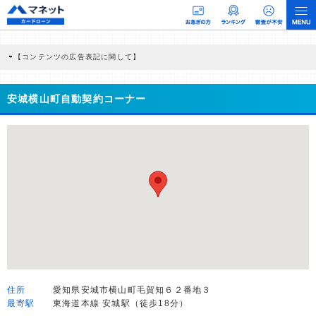
【コンテンツの広告表記に関して】
本コンテンツには、紹介している商品・商材の広告（リンク）を含む場合がありま
す。 これらの広告を経由して読者が企業ホームページを訪れ、成約が発生すると弊
社に対して企業から紹介報酬が支払われるという収益モデルです。 ただし、特定の
安城横山町自動契約コーナー
商品を根拠なくPRするものではなく、当編集部の調査／ユーザーへの口コミ収集な
どに基づき、公平性を担保した情報提供を行っています。
>提携企業一覧
住所
愛知県安城市横山町毛賀知６２番地３
最寄駅
東海道本線 安城駅（徒歩18分）