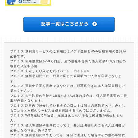
プロミス 無利息サービスのご利用にはメアド登録とWeb明細利用の登録が
必要です。
プロミス 利用限度額が50万円超、且つ他社を含めた借入総額100万円超の
場合収入証明必要
プロミス 安定した収入があればパート・バイトOK
プロミス 無利息期間中に、残高に応じた返済額のご入金が必要となりま
す。
プロミス 運転免許証を提出できない方は、顔写真付きの本人確認書類をご
提出ください。
プロミス お申込時の年齢が18歳および19歳の場合は、収入証明書類のご提
出が必須となります。
プロミス 記事内で紹介している全ての口コミは個人の感想であり、必ずし
も口コミと同様のサービス提供を保証するものではございません。
プロミス WEB完結で申込み、返済遅延しない場合は郵送物が発生しませ
ん。
プロミス 借入希望額や条件によっては、身分証明書以外にも収入証明書が
必要となる場合があります。
プロミス 無利息期間中であっても、返済に遅延した場合やその他の事情に