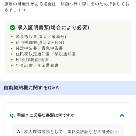
該当の可能性がある場合は、店舗へ行く際に念のため持参してお
きましょう。
収入証明書類(場合により必要)
源泉徴収票(直近／最新分)
給与明細書(直近2ヶ月分)
確定申告書／青色申告書
住民税決定通知書／納税通知書
所得(課税)証明書
年金証書／年金通知書
自動契約機に関するQ&A
手続きに必要な書類は何ですか
Q.
本人確認書類として、運転免許証などの身分証明