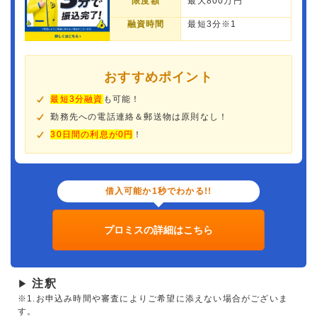
限度額
最大800万円
融資時間
最短3分※1
おすすめポイント
最短3分融資
も可能！
勤務先への電話連絡＆郵送物は原則なし！
30日間の利息が0円
！
借入可能か1秒でわかる!!
プロミスの詳細はこちら
注釈
▶
※1.お申込み時間や審査によりご希望に添えない場合がございま
す。