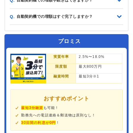
自動契約機での増額手続きはできますか？
Q.
自動契約機での増額はすぐ完了しますか？
Q.
プロミス
実質年率
2.5%〜18.0%
限度額
最大800万円
融資時間
最短3分※1
おすすめポイント
最短3分融資
も可能！
勤務先への電話連絡＆郵送物は原則なし！
30日間の利息が0円
！