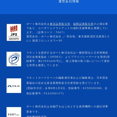
運営会社情報
マネットカードローンの編集責任者および編集者は、日本貸金
業協会の定める貸金業務取扱主任者登録を受けています。
(登録年月日：令和8年1月9日、登録番号：K250020096、合
格証書番号：F241000177)
ポート株式会社は金融庁をはじめとする政府機関への届出済事
業者です。
適格機関投資家