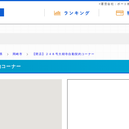
>運営会社：ポート
の広告（リンク）を含む場合があります。 これらの広告を経由して読者
るという収益モデルです。 ただし、特定の商品を根拠なくPRするもので
県
岡崎市
【閉店】２４８号大樹寺自動契約コーナー
報提供を行っています。
約コーナー