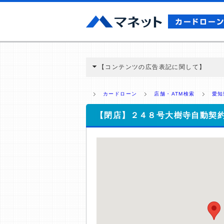
【コンテンツの広告表記に関して】
本コンテンツには、紹介している商品・商材
と弊社に対して企業から紹介報酬が支払われ
カードローン
店舗・ATM検索
愛知
ミ収集などに基づき、公平性を担保した情
>提携企業一覧
【閉店】２４８号大樹寺自動契