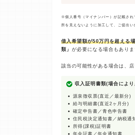
※個人番号（マイナンバー）が記載され
所を見えないように加工して、ご提出い
借入希望額が50万円を超える
類」
が必要になる場合もありま
該当の可能性がある場合は、店
収入証明書類(場合により
源泉徴収票(直近／最新分)
給与明細書(直近2ヶ月分)
確定申告書／青色申告書
住民税決定通知書／納税通
所得(課税)証明書
年金証書／年金通知書