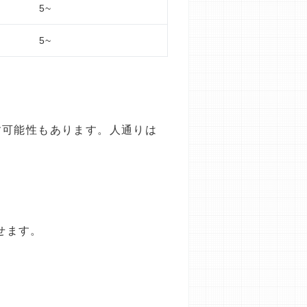
5~
5~
す可能性もあります。人通りは
せます。