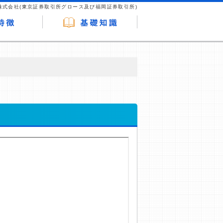
株式会社(東京証券取引所グロース及び福岡証券取引所)
が企業ホームページを訪れ、成約が発生する
はなく、当編集部の調査／ユーザーへの口コ