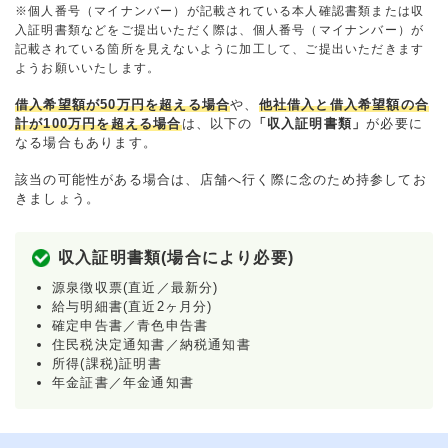
※個人番号（マイナンバー）が記載されている本人確認書類または収
入証明書類などをご提出いただく際は、個人番号（マイナンバー）が
記載されている箇所を見えないように加工して、ご提出いただきます
ようお願いいたします。
借入希望額が50万円を超える場合
や、
他社借入と借入希望額の合
計が100万円を超える場合
は、以下の
「収入証明書類」
が必要に
なる場合もあります。
該当の可能性がある場合は、店舗へ行く際に念のため持参してお
きましょう。
収入証明書類(場合により必要)
源泉徴収票(直近／最新分)
給与明細書(直近2ヶ月分)
確定申告書／青色申告書
住民税決定通知書／納税通知書
所得(課税)証明書
年金証書／年金通知書