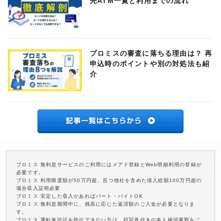
先ATM一覧と利用までの流れ
プロミスの審査に落ちる理由は？ 再
申込時のポイントや別の対処法も紹
介
プロミス 無利息サービスのご利用にはメアド登録とWeb明細利用の登録が
必要です。
プロミス 利用限度額が50万円超、且つ他社を含めた借入総額100万円超の
場合収入証明必要
プロミス 安定した収入があればパート・バイトOK
プロミス 無利息期間中に、残高に応じた返済額のご入金が必要となりま
す。
プロミス 運転免許証を提出できない方は、顔写真付きの本人確認書類をご