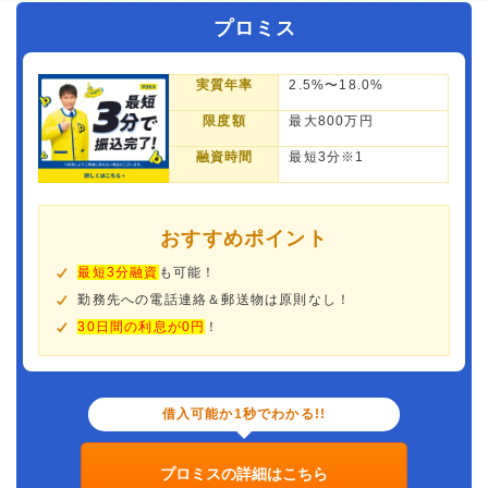
プロミス
実質年率
2.5%〜18.0%
限度額
最大800万円
融資時間
最短3分※1
おすすめポイント
最短3分融資
も可能！
勤務先への電話連絡＆郵送物は原則なし！
30日間の利息が0円
！
借入可能か1秒でわかる!!
プロミスの詳細はこちら