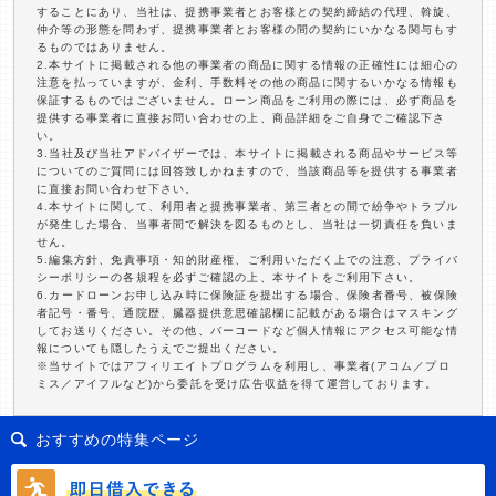
することにあり、当社は、提携事業者とお客様との契約締結の代理、斡旋、
仲介等の形態を問わず、提携事業者とお客様の間の契約にいかなる関与もす
るものではありません。
2.本サイトに掲載される他の事業者の商品に関する情報の正確性には細心の
注意を払っていますが、金利、手数料その他の商品に関するいかなる情報も
保証するものではございません。ローン商品をご利用の際には、必ず商品を
提供する事業者に直接お問い合わせの上、商品詳細をご自身でご確認下さ
い。
3.当社及び当社アドバイザーでは、本サイトに掲載される商品やサービス等
についてのご質問には回答致しかねますので、当該商品等を提供する事業者
に直接お問い合わせ下さい。
4.本サイトに関して、利用者と提携事業者、第三者との間で紛争やトラブル
が発生した場合、当事者間で解決を図るものとし、当社は一切責任を負いま
せん。
5.編集方針、免責事項・知的財産権、ご利用いただく上での注意、プライバ
シーポリシーの各規程を必ずご確認の上、本サイトをご利用下さい。
6.カードローンお申し込み時に保険証を提出する場合、保険者番号、被保険
者記号・番号、通院歴、臓器提供意思確認欄に記載がある場合はマスキング
してお送りください。その他、バーコードなど個人情報にアクセス可能な情
報についても隠したうえでご提出ください。
※当サイトではアフィリエイトプログラムを利用し、事業者(アコム／プロ
ミス／アイフルなど)から委託を受け広告収益を得て運営しております。
おすすめの特集ページ