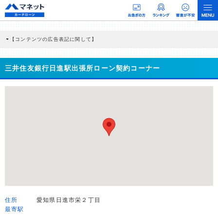
【コンテンツの広告表記に関して】
本コンテンツには、紹介している商品・商材の広告（リンク）を含む場合がありま
す。 これらの広告を経由して読者が企業ホームページを訪れ、成約が発生すると弊
社に対して企業から紹介報酬が支払われるという収益モデルです。 ただし、特定の
三井住友銀行日進駅出張所ローン契約コーナー
商品を根拠なくPRするものではなく、当編集部の調査／ユーザーへの口コミ収集な
どに基づき、公平性を担保した情報提供を行っています。
>提携企業一覧
住所
愛知県日進市栄２丁目
最寄駅