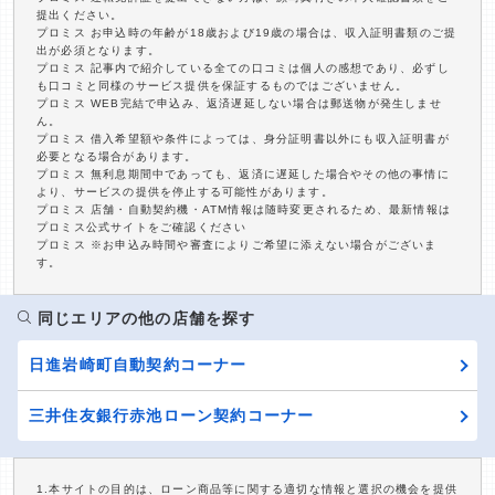
提出ください。
プロミス お申込時の年齢が18歳および19歳の場合は、収入証明書類のご提
出が必須となります。
プロミス 記事内で紹介している全ての口コミは個人の感想であり、必ずし
も口コミと同様のサービス提供を保証するものではございません。
プロミス WEB完結で申込み、返済遅延しない場合は郵送物が発生しませ
ん。
プロミス 借入希望額や条件によっては、身分証明書以外にも収入証明書が
必要となる場合があります。
プロミス 無利息期間中であっても、返済に遅延した場合やその他の事情に
より、サービスの提供を停止する可能性があります。
プロミス 店舗・自動契約機・ATM情報は随時変更されるため、最新情報は
プロミス公式サイトをご確認ください
プロミス ※お申込み時間や審査によりご希望に添えない場合がございま
す。
同じエリアの他の店舗を探す
日進岩崎町自動契約コーナー
三井住友銀行赤池ローン契約コーナー
1.本サイトの目的は、ローン商品等に関する適切な情報と選択の機会を提供