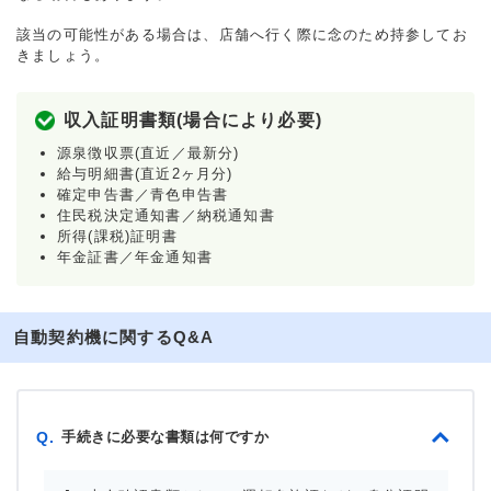
該当の可能性がある場合は、店舗へ行く際に念のため持参してお
きましょう。
収入証明書類(場合により必要)
源泉徴収票(直近／最新分)
給与明細書(直近2ヶ月分)
確定申告書／青色申告書
住民税決定通知書／納税通知書
所得(課税)証明書
年金証書／年金通知書
自動契約機に関するQ&A
手続きに必要な書類は何ですか
Q.