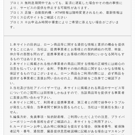
プロミス 無利息期間中であっても、返済に遅延した場合やその他の事情に
より、サービスの提供を停止する可能性があります。
プロミス 店舗・自動契約機・ATM情報は随時変更されるため、最新情報は
プロミス公式サイトをご確認ください
プロミス ※お申込み時間や審査によりご希望に添えない場合がございま
す。
1.本サイトの目的は、ローン商品等に関する適切な情報と選択の機会を提供
することにあり、当社は、提携事業者とお客様との契約締結の代理、斡旋、
仲介等の形態を問わず、提携事業者とお客様の間の契約にいかなる関与もす
るものではありません。
2.本サイトに掲載される他の事業者の商品に関する情報の正確性には細心の
注意を払っていますが、金利、手数料その他の商品に関するいかなる情報も
保証するものではございません。ローン商品をご利用の際には、必ず商品を
提供する事業者に直接お問い合わせの上、商品詳細をご自身でご確認下さ
い。
3.当社及び当社アドバイザーでは、本サイトに掲載される商品やサービス等
についてのご質問には回答致しかねますので、当該商品等を提供する事業者
に直接お問い合わせ下さい。
4.本サイトに関して、利用者と提携事業者、第三者との間で紛争やトラブル
が発生した場合、当事者間で解決を図るものとし、当社は一切責任を負いま
せん。
5.編集方針、免責事項・知的財産権、ご利用いただく上での注意、プライバ
シーポリシーの各規程を必ずご確認の上、本サイトをご利用下さい。
6.カードローンお申し込み時に保険証を提出する場合、保険者番号、被保険
者記号・番号、通院歴、臓器提供意思確認欄に記載がある場合はマスキング