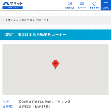
【コンテンツの広告表記に関して】
本コンテンツには、紹介している商品・商材の広告（リンク）を含む場合がありま
す。 これらの広告を経由して読者が企業ホームページを訪れ、成約が発生すると弊
社に対して企業から紹介報酬が支払われるという収益モデルです。 ただし、特定の
【閉店】瀬港線本地自動契約コーナー
商品を根拠なくPRするものではなく、当編集部の調査／ユーザーへの口コミ収集な
どに基づき、公平性を担保した情報提供を行っています。
>提携企業一覧
住所
愛知県瀬戸市西本地町１丁目６２番
最寄駅
瀬戸口駅（徒歩27分）