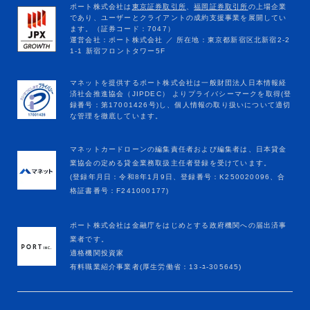
マネットカードローンの編集責任者および編集者は、日本貸金
業協会の定める貸金業務取扱主任者登録を受けています。
(登録年月日：令和8年1月9日、登録番号：K250020096、合
格証書番号：F241000177)
ポート株式会社は金融庁をはじめとする政府機関への届出済事
業者です。
適格機関投資家
有料職業紹介事業者(厚生労働省：13-ﾕ-305645)