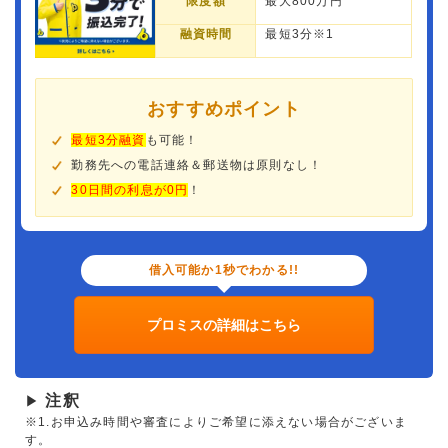
限度額
最大800万円
融資時間
最短3分※1
おすすめポイント
最短3分融資
も可能！
勤務先への電話連絡＆郵送物は原則なし！
30日間の利息が0円
！
借入可能か1秒でわかる!!
プロミスの詳細はこちら
注釈
▶
※1.お申込み時間や審査によりご希望に添えない場合がございま
す。