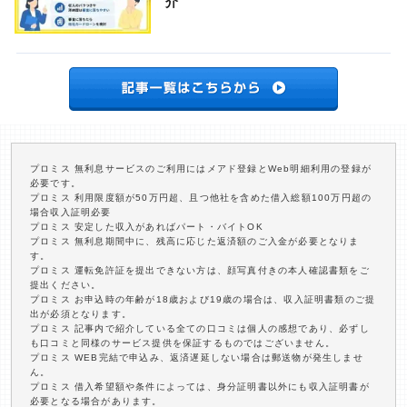
介
プロミス 無利息サービスのご利用にはメアド登録とWeb明細利用の登録が
必要です。
プロミス 利用限度額が50万円超、且つ他社を含めた借入総額100万円超の
場合収入証明必要
プロミス 安定した収入があればパート・バイトOK
プロミス 無利息期間中に、残高に応じた返済額のご入金が必要となりま
す。
プロミス 運転免許証を提出できない方は、顔写真付きの本人確認書類をご
提出ください。
プロミス お申込時の年齢が18歳および19歳の場合は、収入証明書類のご提
出が必須となります。
プロミス 記事内で紹介している全ての口コミは個人の感想であり、必ずし
も口コミと同様のサービス提供を保証するものではございません。
プロミス WEB完結で申込み、返済遅延しない場合は郵送物が発生しませ
ん。
プロミス 借入希望額や条件によっては、身分証明書以外にも収入証明書が
必要となる場合があります。