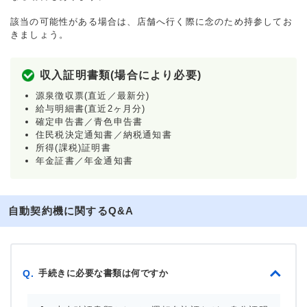
該当の可能性がある場合は、店舗へ行く際に念のため持参してお
きましょう。
収入証明書類(場合により必要)
源泉徴収票(直近／最新分)
給与明細書(直近2ヶ月分)
確定申告書／青色申告書
住民税決定通知書／納税通知書
所得(課税)証明書
年金証書／年金通知書
自動契約機に関するQ&A
手続きに必要な書類は何ですか
Q.