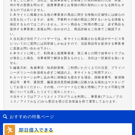
することにあり、当社は、提携事業者とお客様との契約締結の代理、斡旋、
仲介等の形態を問わず、提携事業者とお客様の間の契約にいかなる関与もす
るものではありません。
2.本サイトに掲載される他の事業者の商品に関する情報の正確性には細心の
注意を払っていますが、金利、手数料その他の商品に関するいかなる情報も
保証するものではございません。ローン商品をご利用の際には、必ず商品を
提供する事業者に直接お問い合わせの上、商品詳細をご自身でご確認下さ
い。
3.当社及び当社アドバイザーでは、本サイトに掲載される商品やサービス等
についてのご質問には回答致しかねますので、当該商品等を提供する事業者
に直接お問い合わせ下さい。
4.本サイトに関して、利用者と提携事業者、第三者との間で紛争やトラブル
が発生した場合、当事者間で解決を図るものとし、当社は一切責任を負いま
せん。
5.編集方針、免責事項・知的財産権、ご利用いただく上での注意、プライバ
シーポリシーの各規程を必ずご確認の上、本サイトをご利用下さい。
6.カードローンお申し込み時に保険証を提出する場合、保険者番号、被保険
者記号・番号、通院歴、臓器提供意思確認欄に記載がある場合はマスキング
してお送りください。その他、バーコードなど個人情報にアクセス可能な情
報についても隠したうえでご提出ください。
※当サイトではアフィリエイトプログラムを利用し、事業者(アコム／プロ
ミス／アイフルなど)から委託を受け広告収益を得て運営しております。
おすすめの特集ページ