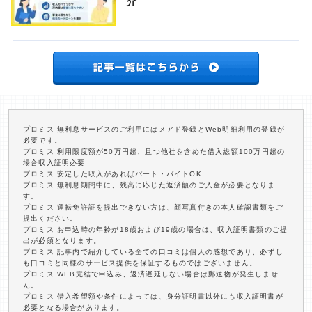
介
プロミス 無利息サービスのご利用にはメアド登録とWeb明細利用の登録が
必要です。
プロミス 利用限度額が50万円超、且つ他社を含めた借入総額100万円超の
場合収入証明必要
プロミス 安定した収入があればパート・バイトOK
プロミス 無利息期間中に、残高に応じた返済額のご入金が必要となりま
す。
プロミス 運転免許証を提出できない方は、顔写真付きの本人確認書類をご
提出ください。
プロミス お申込時の年齢が18歳および19歳の場合は、収入証明書類のご提
出が必須となります。
プロミス 記事内で紹介している全ての口コミは個人の感想であり、必ずし
も口コミと同様のサービス提供を保証するものではございません。
プロミス WEB完結で申込み、返済遅延しない場合は郵送物が発生しませ
ん。
プロミス 借入希望額や条件によっては、身分証明書以外にも収入証明書が
必要となる場合があります。