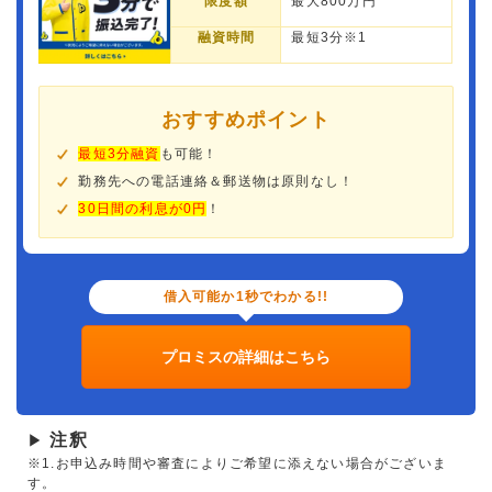
限度額
最大800万円
融資時間
最短3分※1
おすすめポイント
最短3分融資
も可能！
勤務先への電話連絡＆郵送物は原則なし！
30日間の利息が0円
！
借入可能か1秒でわかる!!
プロミスの詳細はこちら
注釈
▶
※1.お申込み時間や審査によりご希望に添えない場合がございま
す。