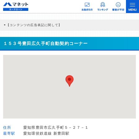
【コンテンツの広告表記に関して】
本コンテンツには、紹介している商品・商材の広告（リンク）を含む場合がありま
す。 これらの広告を経由して読者が企業ホームページを訪れ、成約が発生すると弊
社に対して企業から紹介報酬が支払われるという収益モデルです。 ただし、特定の
１５３号豊田広久手町自動契約コーナー
商品を根拠なくPRするものではなく、当編集部の調査／ユーザーへの口コミ収集な
どに基づき、公平性を担保した情報提供を行っています。
>提携企業一覧
住所
愛知県豊田市広久手町５－２７－１
最寄駅
愛知環状鉄道線 新豊田駅