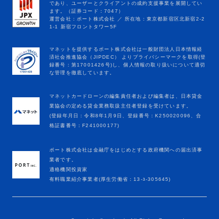
マネットカードローンの編集責任者および編集者は、日本貸金
業協会の定める貸金業務取扱主任者登録を受けています。
(登録年月日：令和8年1月9日、登録番号：K250020096、合
格証書番号：F241000177)
ポート株式会社は金融庁をはじめとする政府機関への届出済事
業者です。
適格機関投資家
有料職業紹介事業者(厚生労働省：13-ﾕ-305645)