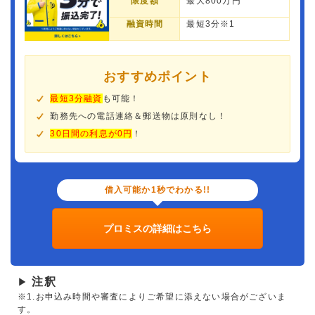
限度額
最大800万円
融資時間
最短3分※1
おすすめポイント
最短3分融資
も可能！
勤務先への電話連絡＆郵送物は原則なし！
30日間の利息が0円
！
借入可能か1秒でわかる!!
プロミスの詳細はこちら
注釈
▶
※1.お申込み時間や審査によりご希望に添えない場合がございま
す。