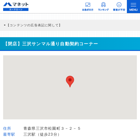
【コンテンツの広告表記に関して】
本コンテンツには、紹介している商品・商材の広告（リンク）を含む場合がありま
す。 これらの広告を経由して読者が企業ホームページを訪れ、成約が発生すると弊
社に対して企業から紹介報酬が支払われるという収益モデルです。 ただし、特定の
【閉店】三沢サンマル通り自動契約コーナー
商品を根拠なくPRするものではなく、当編集部の調査／ユーザーへの口コミ収集な
どに基づき、公平性を担保した情報提供を行っています。
>提携企業一覧
住所
青森県三沢市松園町３－２－５
最寄駅
三沢駅（徒歩23分）