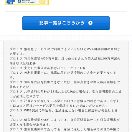
プロミス 無利息サービスのご利用にはメアド登録とWeb明細利用の登録が
必要です。
プロミス 利用限度額が50万円超、且つ他社を含めた借入総額100万円超の
場合収入証明必要
プロミス 安定した収入があればパート・バイトOK
プロミス 無利息期間中に、残高に応じた返済額のご入金が必要となりま
す。
プロミス 運転免許証を提出できない方は、顔写真付きの本人確認書類をご
提出ください。
プロミス お申込時の年齢が18歳および19歳の場合は、収入証明書類のご提
出が必須となります。
プロミス 記事内で紹介している全ての口コミは個人の感想であり、必ずし
も口コミと同様のサービス提供を保証するものではございません。
プロミス WEB完結で申込み、返済遅延しない場合は郵送物が発生しませ
ん。
プロミス 借入希望額や条件によっては、身分証明書以外にも収入証明書が
必要となる場合があります。
プロミス 無利息期間中であっても、返済に遅延した場合やその他の事情に