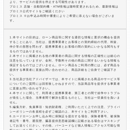
より、サービスの提供を停止する可能性があります。
プロミス 店舗・自動契約機・ATM情報は随時変更されるため、最新情報は
プロミス公式サイトをご確認ください
プロミス ※お申込み時間や審査によりご希望に添えない場合がございま
す。
1.本サイトの目的は、ローン商品等に関する適切な情報と選択の機会を提供
することにあり、当社は、提携事業者とお客様との契約締結の代理、斡旋、
仲介等の形態を問わず、提携事業者とお客様の間の契約にいかなる関与もす
るものではありません。
2.本サイトに掲載される他の事業者の商品に関する情報の正確性には細心の
注意を払っていますが、金利、手数料その他の商品に関するいかなる情報も
保証するものではございません。ローン商品をご利用の際には、必ず商品を
提供する事業者に直接お問い合わせの上、商品詳細をご自身でご確認下さ
い。
3.当社及び当社アドバイザーでは、本サイトに掲載される商品やサービス等
についてのご質問には回答致しかねますので、当該商品等を提供する事業者
に直接お問い合わせ下さい。
4.本サイトに関して、利用者と提携事業者、第三者との間で紛争やトラブル
が発生した場合、当事者間で解決を図るものとし、当社は一切責任を負いま
せん。
5.編集方針、免責事項・知的財産権、ご利用いただく上での注意、プライバ
シーポリシーの各規程を必ずご確認の上、本サイトをご利用下さい。
6.カードローンお申し込み時に保険証を提出する場合、保険者番号、被保険
者記号・番号、通院歴、臓器提供意思確認欄に記載がある場合はマスキング
してお送りください。その他、バーコードなど個人情報にアクセス可能な情