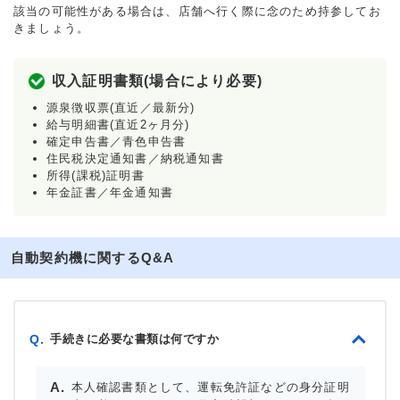
該当の可能性がある場合は、店舗へ行く際に念のため持参してお
きましょう。
収入証明書類(場合により必要)
源泉徴収票(直近／最新分)
給与明細書(直近2ヶ月分)
確定申告書／青色申告書
住民税決定通知書／納税通知書
所得(課税)証明書
年金証書／年金通知書
自動契約機に関するQ&A
手続きに必要な書類は何ですか
Q.
本人確認書類として、運転免許証などの身分証明