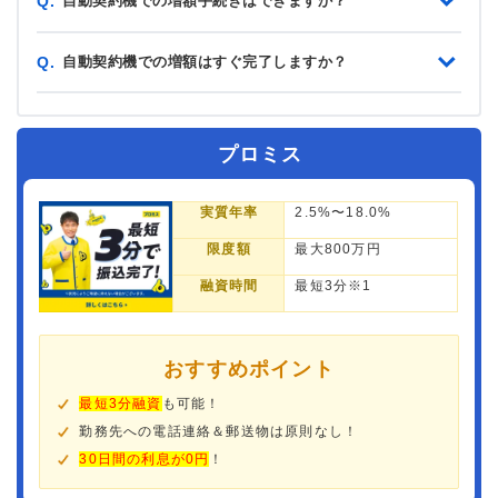
自動契約機での増額手続きはできますか？
Q.
自動契約機での増額はすぐ完了しますか？
Q.
プロミス
実質年率
2.5%〜18.0%
限度額
最大800万円
融資時間
最短3分※1
おすすめポイント
最短3分融資
も可能！
勤務先への電話連絡＆郵送物は原則なし！
30日間の利息が0円
！