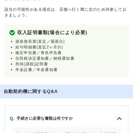
該当の可能性がある場合は、店舗へ行く際に念のため持参してお
きましょう。
収入証明書類(場合により必要)
源泉徴収票(直近／最新分)
給与明細書(直近2ヶ月分)
確定申告書／青色申告書
住民税決定通知書／納税通知書
所得(課税)証明書
年金証書／年金通知書
自動契約機に関するQ&A
手続きに必要な書類は何ですか
Q.