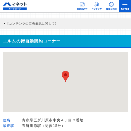
【コンテンツの広告表記に関して】
本コンテンツには、紹介している商品・商材の広告（リンク）を含む場合がありま
す。 これらの広告を経由して読者が企業ホームページを訪れ、成約が発生すると弊
社に対して企業から紹介報酬が支払われるという収益モデルです。 ただし、特定の
エルムの街自動契約コーナー
商品を根拠なくPRするものではなく、当編集部の調査／ユーザーへの口コミ収集な
どに基づき、公平性を担保した情報提供を行っています。
>提携企業一覧
住所
青森県五所川原市中央４丁目２番地
最寄駅
五所川原駅（徒歩15分）