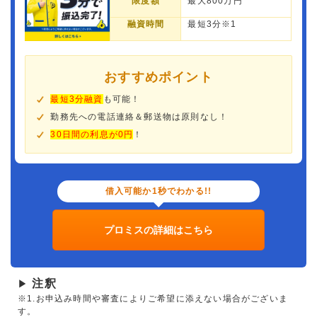
限度額
最大800万円
融資時間
最短3分※1
おすすめポイント
最短3分融資
も可能！
勤務先への電話連絡＆郵送物は原則なし！
30日間の利息が0円
！
借入可能か1秒でわかる!!
プロミスの詳細はこちら
注釈
▶
※1.お申込み時間や審査によりご希望に添えない場合がございま
す。