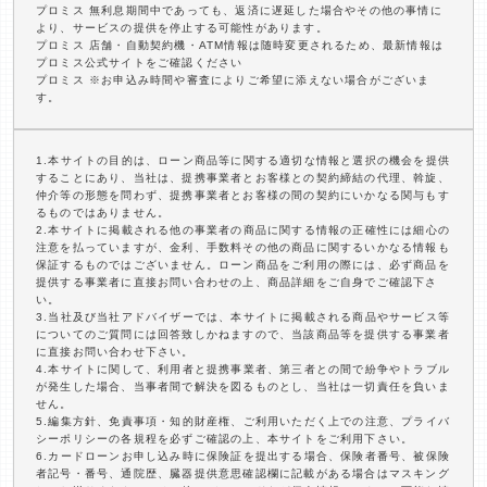
プロミス 無利息期間中であっても、返済に遅延した場合やその他の事情に
より、サービスの提供を停止する可能性があります。
プロミス 店舗・自動契約機・ATM情報は随時変更されるため、最新情報は
プロミス公式サイトをご確認ください
プロミス ※お申込み時間や審査によりご希望に添えない場合がございま
す。
1.本サイトの目的は、ローン商品等に関する適切な情報と選択の機会を提供
することにあり、当社は、提携事業者とお客様との契約締結の代理、斡旋、
仲介等の形態を問わず、提携事業者とお客様の間の契約にいかなる関与もす
るものではありません。
2.本サイトに掲載される他の事業者の商品に関する情報の正確性には細心の
注意を払っていますが、金利、手数料その他の商品に関するいかなる情報も
保証するものではございません。ローン商品をご利用の際には、必ず商品を
提供する事業者に直接お問い合わせの上、商品詳細をご自身でご確認下さ
い。
3.当社及び当社アドバイザーでは、本サイトに掲載される商品やサービス等
についてのご質問には回答致しかねますので、当該商品等を提供する事業者
に直接お問い合わせ下さい。
4.本サイトに関して、利用者と提携事業者、第三者との間で紛争やトラブル
が発生した場合、当事者間で解決を図るものとし、当社は一切責任を負いま
せん。
5.編集方針、免責事項・知的財産権、ご利用いただく上での注意、プライバ
シーポリシーの各規程を必ずご確認の上、本サイトをご利用下さい。
6.カードローンお申し込み時に保険証を提出する場合、保険者番号、被保険
者記号・番号、通院歴、臓器提供意思確認欄に記載がある場合はマスキング