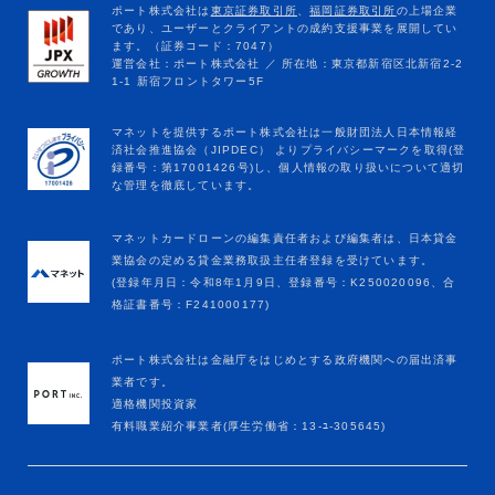
マネットカードローンの編集責任者および編集者は、日本貸金
業協会の定める貸金業務取扱主任者登録を受けています。
(登録年月日：令和8年1月9日、登録番号：K250020096、合
格証書番号：F241000177)
ポート株式会社は金融庁をはじめとする政府機関への届出済事
業者です。
適格機関投資家
有料職業紹介事業者(厚生労働省：13-ﾕ-305645)