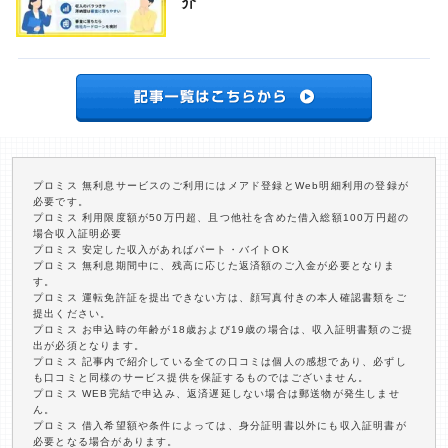
介
プロミス 無利息サービスのご利用にはメアド登録とWeb明細利用の登録が
必要です。
プロミス 利用限度額が50万円超、且つ他社を含めた借入総額100万円超の
場合収入証明必要
プロミス 安定した収入があればパート・バイトOK
プロミス 無利息期間中に、残高に応じた返済額のご入金が必要となりま
す。
プロミス 運転免許証を提出できない方は、顔写真付きの本人確認書類をご
提出ください。
プロミス お申込時の年齢が18歳および19歳の場合は、収入証明書類のご提
出が必須となります。
プロミス 記事内で紹介している全ての口コミは個人の感想であり、必ずし
も口コミと同様のサービス提供を保証するものではございません。
プロミス WEB完結で申込み、返済遅延しない場合は郵送物が発生しませ
ん。
プロミス 借入希望額や条件によっては、身分証明書以外にも収入証明書が
必要となる場合があります。