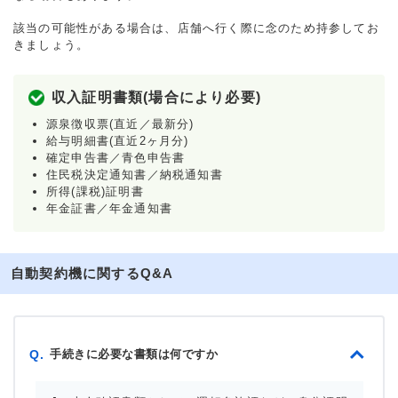
該当の可能性がある場合は、店舗へ行く際に念のため持参してお
きましょう。
収入証明書類(場合により必要)
源泉徴収票(直近／最新分)
給与明細書(直近2ヶ月分)
確定申告書／青色申告書
住民税決定通知書／納税通知書
所得(課税)証明書
年金証書／年金通知書
自動契約機に関するQ&A
手続きに必要な書類は何ですか
Q.