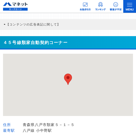
【コンテンツの広告表記に関して】
本コンテンツには、紹介している商品・商材の広告（リンク）を含む場合がありま
す。 これらの広告を経由して読者が企業ホームページを訪れ、成約が発生すると弊
社に対して企業から紹介報酬が支払われるという収益モデルです。 ただし、特定の
４５号線類家自動契約コーナー
商品を根拠なくPRするものではなく、当編集部の調査／ユーザーへの口コミ収集な
どに基づき、公平性を担保した情報提供を行っています。
>提携企業一覧
住所
青森県八戸市類家５－１－５
最寄駅
八戸線 小中野駅