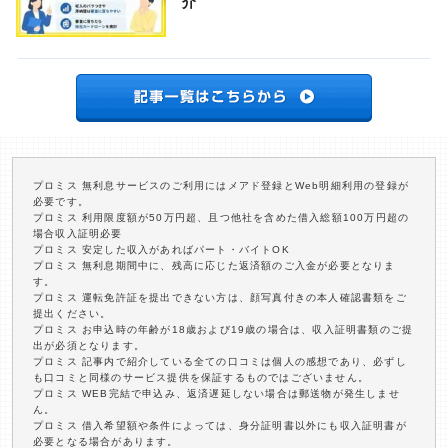
介
プロミス 無利息サービスのご利用にはメアド登録とWeb明細利用の登録が
必要です。
プロミス 利用限度額が50万円超、且つ他社を含めた借入総額100万円超の
場合収入証明必要
プロミス 安定した収入があればパート・バイトOK
プロミス 無利息期間中に、残高に応じた返済額のご入金が必要となりま
す。
プロミス 運転免許証を提出できない方は、顔写真付きの本人確認書類をご
提出ください。
プロミス お申込時の年齢が18歳および19歳の場合は、収入証明書類のご提
出が必須となります。
プロミス 記事内で紹介している全ての口コミは個人の感想であり、必ずし
も口コミと同様のサービス提供を保証するものではございません。
プロミス WEB完結で申込み、返済遅延しない場合は郵送物が発生しませ
ん。
プロミス 借入希望額や条件によっては、身分証明書以外にも収入証明書が
必要となる場合があります。