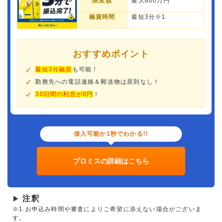
限度額
最大800万円
融資時間
最短3分※1
おすすめポイント
最短3分融資
も可能！
勤務先への電話連絡＆郵送物は原則なし！
30日間の利息が0円
！
借入可能か1秒でわかる!!
プロミスの詳細はこちら
注釈
▶
※1.お申込み時間や審査によりご希望に添えない場合がございま
す。