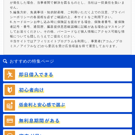
が発生した場合、当事者間で解決を図るものとし、当社は一切責任を負いま
せん。
5.編集方針、免責事項・知的財産権、ご利用いただく上での注意、プライバ
シーポリシーの各規程を必ずご確認の上、本サイトをご利用下さい。
6.カードローンお申し込み時に保険証を提出する場合、保険者番号、被保険
者記号・番号、通院歴、臓器提供意思確認欄に記載がある場合はマスキング
してお送りください。その他、バーコードなど個人情報にアクセス可能な情
報についても隠したうえでご提出ください。
※当サイトではアフィリエイトプログラムを利用し、事業者(アコム／プロ
ミス／アイフルなど)から委託を受け広告収益を得て運営しております。
おすすめの特集ページ