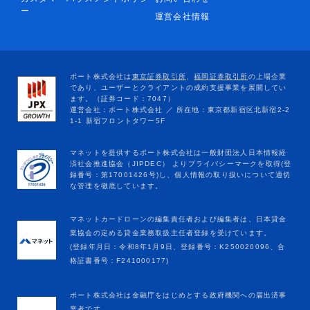
ー
運営会社情報
マネットカードローンの編集責任者および編集者は、日本貸金
業協会の定める貸金業務取扱主任者登録を受けています。
(登録年月日：令和8年1月9日、登録番号：K250020096、合
格証書番号：F241000177)
ポート株式会社は金融庁をはじめとする政府機関への届出済事
業者です。