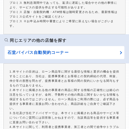
プロミス 無利息期間中であっても、返済に遅延した場合やその他の事情に
より、サービスの提供を停止する可能性があります。
プロミス 店舗・自動契約機・ATM情報は随時変更されるため、最新情報は
プロミス公式サイトをご確認ください
プロミス ※お申込み時間や審査によりご希望に添えない場合がございま
す。
同じエリアの他の店舗を探す
石堂バイパス自動契約コーナー
1.本サイトの目的は、ローン商品等に関する適切な情報と選択の機会を提供
することにあり、当社は、提携事業者とお客様との契約締結の代理、斡旋、
仲介等の形態を問わず、提携事業者とお客様の間の契約にいかなる関与もす
るものではありません。
2.本サイトに掲載される他の事業者の商品に関する情報の正確性には細心の
注意を払っていますが、金利、手数料その他の商品に関するいかなる情報も
保証するものではございません。ローン商品をご利用の際には、必ず商品を
提供する事業者に直接お問い合わせの上、商品詳細をご自身でご確認下さ
い。
3.当社及び当社アドバイザーでは、本サイトに掲載される商品やサービス等
についてのご質問には回答致しかねますので、当該商品等を提供する事業者
に直接お問い合わせ下さい。
4.本サイトに関して、利用者と提携事業者、第三者との間で紛争やトラブル