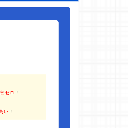
利息ゼロ
！
高い
！