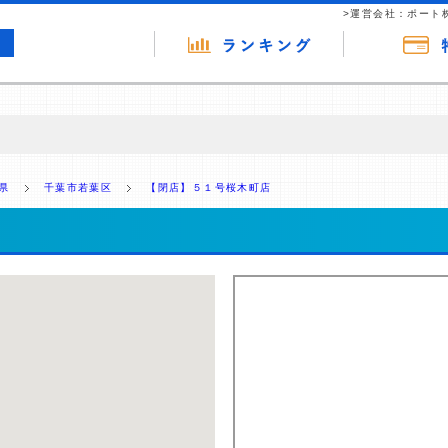
>運営会社：ポート
の広告（リンク）を含む場合があります。 これらの広告を経由して読者
るという収益モデルです。 ただし、特定の商品を根拠なくPRするもので
県
千葉市若葉区
【閉店】５１号桜木町店
報提供を行っています。