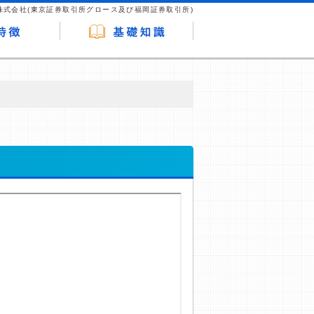
株式会社(東京証券取引所グロース及び福岡証券取引所)
が企業ホームページを訪れ、成約が発生する
はなく、当編集部の調査／ユーザーへの口コ