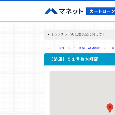
【コンテンツの広告表記に関して】
本コンテンツには、紹介している商品・商材
と弊社に対して企業から紹介報酬が支払われ
カードローン
店舗・ATM検索
千葉
ミ収集などに基づき、公平性を担保した情
>提携企業一覧
【閉店】５１号桜木町店