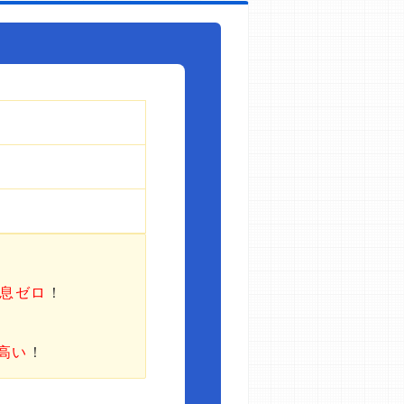
利息ゼロ
！
高い
！