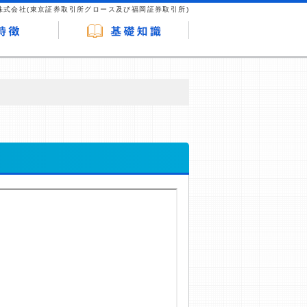
株式会社(東京証券取引所グロース及び福岡証券取引所)
が企業ホームページを訪れ、成約が発生する
はなく、当編集部の調査／ユーザーへの口コ