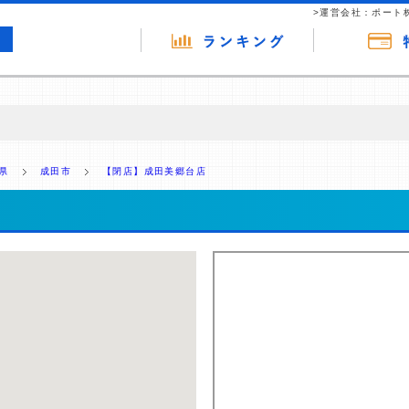
>運営会社：ポート
の広告（リンク）を含む場合があります。 これらの広告を経由して読者
るという収益モデルです。 ただし、特定の商品を根拠なくPRするもので
県
成田市
【閉店】成田美郷台店
報提供を行っています。