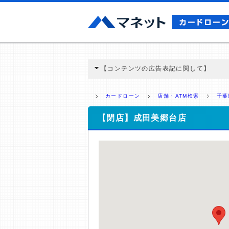
【コンテンツの広告表記に関して】
本コンテンツには、紹介している商品・商材
と弊社に対して企業から紹介報酬が支払われ
カードローン
店舗・ATM検索
千葉
ミ収集などに基づき、公平性を担保した情
>提携企業一覧
【閉店】成田美郷台店