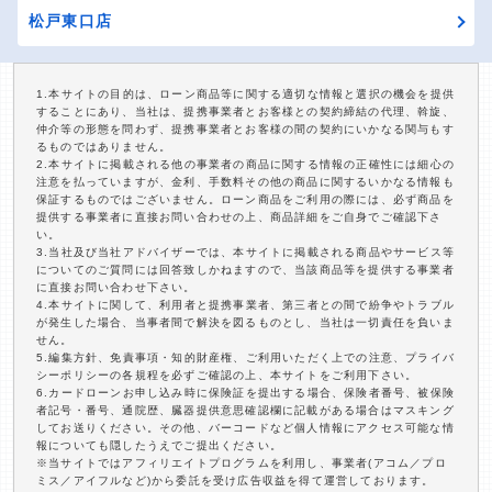
松戸東口店
1.本サイトの目的は、ローン商品等に関する適切な情報と選択の機会を提供
することにあり、当社は、提携事業者とお客様との契約締結の代理、斡旋、
仲介等の形態を問わず、提携事業者とお客様の間の契約にいかなる関与もす
るものではありません。
2.本サイトに掲載される他の事業者の商品に関する情報の正確性には細心の
注意を払っていますが、金利、手数料その他の商品に関するいかなる情報も
保証するものではございません。ローン商品をご利用の際には、必ず商品を
提供する事業者に直接お問い合わせの上、商品詳細をご自身でご確認下さ
い。
3.当社及び当社アドバイザーでは、本サイトに掲載される商品やサービス等
についてのご質問には回答致しかねますので、当該商品等を提供する事業者
に直接お問い合わせ下さい。
4.本サイトに関して、利用者と提携事業者、第三者との間で紛争やトラブル
が発生した場合、当事者間で解決を図るものとし、当社は一切責任を負いま
せん。
5.編集方針、免責事項・知的財産権、ご利用いただく上での注意、プライバ
シーポリシーの各規程を必ずご確認の上、本サイトをご利用下さい。
6.カードローンお申し込み時に保険証を提出する場合、保険者番号、被保険
者記号・番号、通院歴、臓器提供意思確認欄に記載がある場合はマスキング
してお送りください。その他、バーコードなど個人情報にアクセス可能な情
報についても隠したうえでご提出ください。
※当サイトではアフィリエイトプログラムを利用し、事業者(アコム／プロ
ミス／アイフルなど)から委託を受け広告収益を得て運営しております。