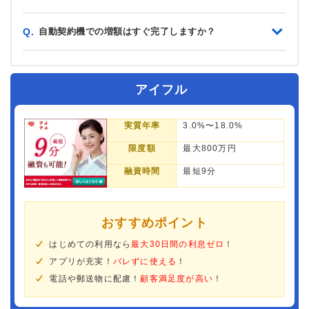
自動契約機での増額はすぐ完了しますか？
Q.
アイフル
実質年率
3.0%〜18.0%
限度額
最大800万円
融資時間
最短9分
おすすめポイント
はじめての利用なら
最大30日間の利息ゼロ
！
アプリが充実！
バレずに使える
！
電話や郵送物に配慮！
顧客満足度が高い
！