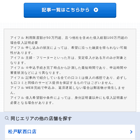
アイフル 利用限度額が50万円超、且つ他社を含めた借入総額100万円超の
場合収入証明必要
アイフル 申し込みの状況によっては、希望に沿った融資を得られない可能
性があります。
アイフル 主婦・フリーターといった方は、安定収入がある方のみが対象と
なります。
アイフル ※申込手続き完了時点から計測した最短時間であり、申込時間や
審査状況などにより異なります。
アイフル 記事内で紹介している全ての口コミは個人の感想であり、必ずし
も口コミと同様のサービス提供を保証するものではございません。
アイフル WEB完結で申込み、返済遅延しない場合は郵送物が発生しませ
ん。
アイフル 借入希望額や条件によっては、身分証明書以外にも収入証明書が
必要となる場合があります。
同じエリアの他の店舗を探す
松戸駅西口店