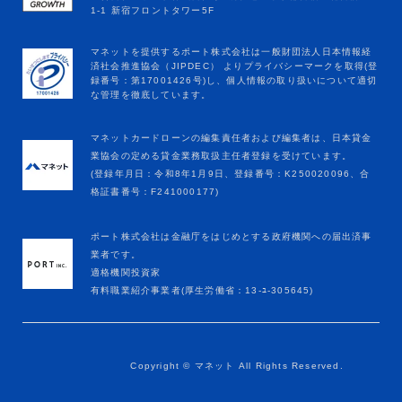
マネットカードローンの編集責任者および編集者は、日本貸金
業協会の定める貸金業務取扱主任者登録を受けています。
(登録年月日：令和8年1月9日、登録番号：K250020096、合
格証書番号：F241000177)
ポート株式会社は金融庁をはじめとする政府機関への届出済事
業者です。
適格機関投資家
有料職業紹介事業者(厚生労働省：13-ﾕ-305645)