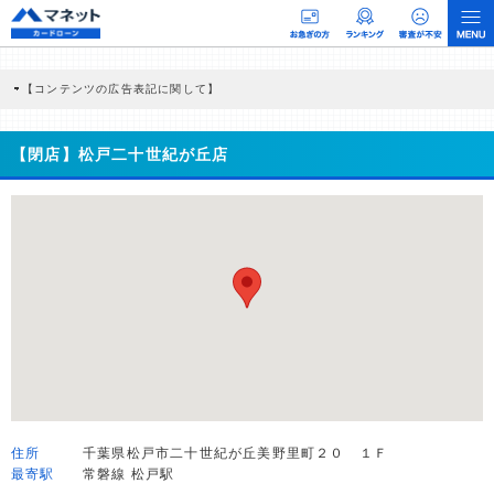
【コンテンツの広告表記に関して】
本コンテンツには、紹介している商品・商材の広告（リンク）を含む場合がありま
す。 これらの広告を経由して読者が企業ホームページを訪れ、成約が発生すると弊
社に対して企業から紹介報酬が支払われるという収益モデルです。 ただし、特定の
【閉店】松戸二十世紀が丘店
商品を根拠なくPRするものではなく、当編集部の調査／ユーザーへの口コミ収集な
どに基づき、公平性を担保した情報提供を行っています。
>提携企業一覧
住所
千葉県松戸市二十世紀が丘美野里町２０ １Ｆ
最寄駅
常磐線 松戸駅