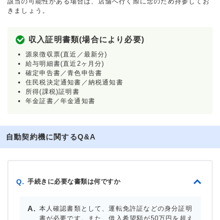
該当の可能性がある場合は、店舗へ行く際に念のため持参してお
きましょう。
収入証明書類(場合により必要)
源泉徴収票(直近／最新分)
給与明細書(直近2ヶ月分)
確定申告書／青色申告書
住民税決定通知書／納税通知書
所得(課税)証明書
年金証書／年金通知書
自動契約機に関するQ&A
手続きに必要な書類は何ですか
Q.
本人確認書類として、運転免許証などの身分証明
書が必要です。また、借入希望額が50万円を超え