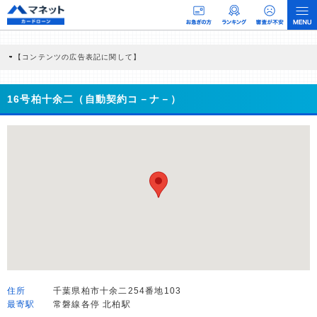
【コンテンツの広告表記に関して】
本コンテンツには、紹介している商品・商材の広告（リンク）を含む場合がありま
す。 これらの広告を経由して読者が企業ホームページを訪れ、成約が発生すると弊
社に対して企業から紹介報酬が支払われるという収益モデルです。 ただし、特定の
16号柏十余二（自動契約コ－ナ－）
商品を根拠なくPRするものではなく、当編集部の調査／ユーザーへの口コミ収集な
どに基づき、公平性を担保した情報提供を行っています。
>提携企業一覧
住所
千葉県柏市十余二254番地103
最寄駅
常磐線各停 北柏駅