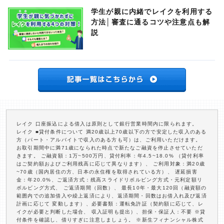
学生が親に内緒でレイクを利用する
方法│審査に通るコツや注意点も解
説
レイク 口座振込による借入は原則として銀行営業時間内に限られます。
レイク ■貸付条件について 満20歳以上70歳以下の方で安定した収入のある
方（パート・アルバイトで収入のある方も可）は、ご利用いただけます。
お取引期間中に満71歳になられた時点で新たなご融資を停止させていただ
きます。 ご融資額：1万~500万円、貸付利率：年4.5~18.0% （貸付利率
はご契約額およびご利用残高に応じて異なります）、 ご利用対象：満20歳
~70歳（国内居住の方、日本の永住権を取得されている方）、 遅延損害
金：年20.0%、ご返済方式：残高スライドリボルビング方式・元利定額リ
ボルビング方式、 ご返済期間（回数）、 最長10年・最大120回（融資額の
範囲内での追加借入や繰上返済により、返済期間・回数はお借入れ及び返済
計画に応じて 変動します）、必要書類：運転免許証（契約額に応じて、レ
イクが必要と判断した場合、 収入証明も提出）、担保・保証人：不要 ※貸
付条件を確認し、借りすぎに注意しましょう。 ※新生フィナンシャル株式