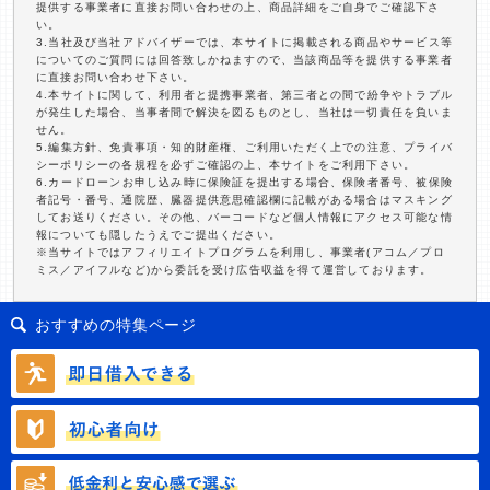
提供する事業者に直接お問い合わせの上、商品詳細をご自身でご確認下さ
い。
3.当社及び当社アドバイザーでは、本サイトに掲載される商品やサービス等
についてのご質問には回答致しかねますので、当該商品等を提供する事業者
に直接お問い合わせ下さい。
4.本サイトに関して、利用者と提携事業者、第三者との間で紛争やトラブル
が発生した場合、当事者間で解決を図るものとし、当社は一切責任を負いま
せん。
5.編集方針、免責事項・知的財産権、ご利用いただく上での注意、プライバ
シーポリシーの各規程を必ずご確認の上、本サイトをご利用下さい。
6.カードローンお申し込み時に保険証を提出する場合、保険者番号、被保険
者記号・番号、通院歴、臓器提供意思確認欄に記載がある場合はマスキング
してお送りください。その他、バーコードなど個人情報にアクセス可能な情
報についても隠したうえでご提出ください。
※当サイトではアフィリエイトプログラムを利用し、事業者(アコム／プロ
ミス／アイフルなど)から委託を受け広告収益を得て運営しております。
おすすめの特集ページ