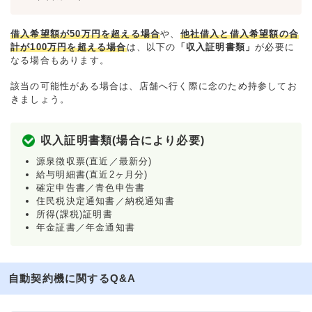
借入希望額が50万円を超える場合
や、
他社借入と借入希望額の合
計が100万円を超える場合
は、以下の
「収入証明書類」
が必要に
なる場合もあります。
該当の可能性がある場合は、店舗へ行く際に念のため持参してお
きましょう。
収入証明書類(場合により必要)
源泉徴収票(直近／最新分)
給与明細書(直近2ヶ月分)
確定申告書／青色申告書
住民税決定通知書／納税通知書
所得(課税)証明書
年金証書／年金通知書
自動契約機に関するQ&A