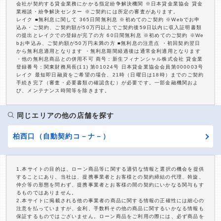
会社が契約する貸金業務にかかる指定紛争解決機関 ※日本貸金業協会 貸金
業相談・紛争解決センター ※ご契約には所定の審査があります。
レイク ■無利息に関して 365日間無利息 ※初めてのご契約 ※Webでお申
込み・ご契約、ご契約額が50万円以上でご契約後59日以内に収入証明書類
の提出とレイクでの登録が完了の方 60日間無利息 ※初めてのご契約 ※We
bお申込み、ご契約額が50万円未満の方 ■無利息の注意点 ・初回契約翌日
から無利息適用となります ・無利息期間経過後は通常金利適用となります
・他の無利息商品との併用不可 商号：新生フィナンシャル株式会社 貸金業
登録番号：関東財務局長(11) 第01024号 日本貸金業協会会員第000003号
レイク 最短即日融資をご希望の場合、21時（日曜日は18時）までのご契約
手続き完了（審査・必要書類の確認含む）が必要です。一部金融機関およ
び、メンテナンス時間等を除きます。
同じエリアの他の店舗を探す
柏西口（自動契約コ－ナ－）
1.本サイトの目的は、ローン商品等に関する適切な情報と選択の機会を提供
することにあり、当社は、提携事業者とお客様との契約締結の代理、斡旋、
仲介等の形態を問わず、提携事業者とお客様の間の契約にいかなる関与もす
るものではありません。
2.本サイトに掲載される他の事業者の商品に関する情報の正確性には細心の
注意を払っていますが、金利、手数料その他の商品に関するいかなる情報も
保証するものではございません。ローン商品をご利用の際には、必ず商品を