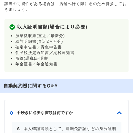
該当の可能性がある場合は、店舗へ行く際に念のため持参してお
きましょう。
収入証明書類(場合により必要)
源泉徴収票(直近／最新分)
給与明細書(直近2ヶ月分)
確定申告書／青色申告書
住民税決定通知書／納税通知書
所得(課税)証明書
年金証書／年金通知書
自動契約機に関するQ&A
手続きに必要な書類は何ですか
Q.
本人確認書類として、運転免許証などの身分証明