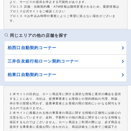
より、サービスの提供を停止する可能性があります。
プロミス 店舗・自動契約機・ATM情報は随時変更されるため、最新情報は
プロミス公式サイトをご確認ください
プロミス ※お申込み時間や審査によりご希望に添えない場合がございま
す。
同じエリアの他の店舗を探す
柏西口自動契約コーナー
三井住友銀行柏ローン契約コーナー
柏東口自動契約コーナー
1.本サイトの目的は、ローン商品等に関する適切な情報と選択の機会を提供
することにあり、当社は、提携事業者とお客様との契約締結の代理、斡旋、
仲介等の形態を問わず、提携事業者とお客様の間の契約にいかなる関与もす
るものではありません。
2.本サイトに掲載される他の事業者の商品に関する情報の正確性には細心の
注意を払っていますが、金利、手数料その他の商品に関するいかなる情報も
保証するものではございません。ローン商品をご利用の際には、必ず商品を
提供する事業者に直接お問い合わせの上、商品詳細をご自身でご確認下さ