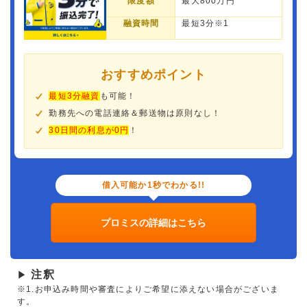
限度額
最大800万円
融資時間
最短3分※1
おすすめポイント
最短3分融資
も可能！
勤務先への電話連絡＆郵送物は原則なし！
30日間の利息が0円
！
借入可能か1秒でわかる!!
プロミスの詳細はこちら
注釈
▶
※1.お申込み時間や審査によりご希望に添えない場合がございま
す。