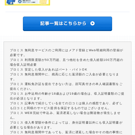
プロミス 無利息サービスのご利用にはメアド登録とWeb明細利用の登録が
必要です。
プロミス 利用限度額が50万円超、且つ他社を含めた借入総額100万円超の
場合収入証明必要
プロミス 安定した収入があればパート・バイトOK
プロミス 無利息期間中に、残高に応じた返済額のご入金が必要となりま
す。
プロミス 運転免許証を提出できない方は、顔写真付きの本人確認書類をご
提出ください。
プロミス お申込時の年齢が18歳および19歳の場合は、収入証明書類のご提
出が必須となります。
プロミス 記事内で紹介している全ての口コミは個人の感想であり、必ずし
も口コミと同様のサービス提供を保証するものではございません。
プロミス WEB完結で申込み、返済遅延しない場合は郵送物が発生しませ
ん。
プロミス 借入希望額や条件によっては、身分証明書以外にも収入証明書が
必要となる場合があります。
プロミス 無利息期間中であっても、返済に遅延した場合やその他の事情に