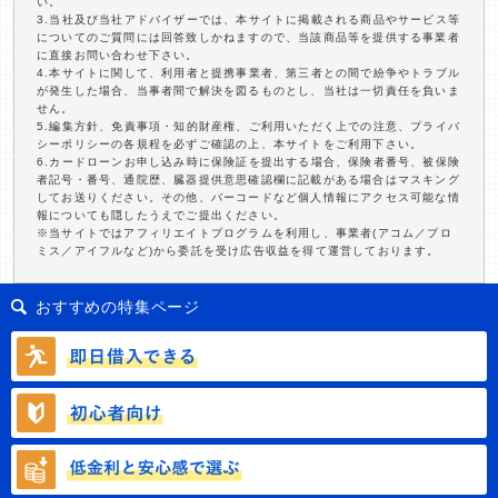
い。
3.当社及び当社アドバイザーでは、本サイトに掲載される商品やサービス等
についてのご質問には回答致しかねますので、当該商品等を提供する事業者
に直接お問い合わせ下さい。
4.本サイトに関して、利用者と提携事業者、第三者との間で紛争やトラブル
が発生した場合、当事者間で解決を図るものとし、当社は一切責任を負いま
せん。
5.編集方針、免責事項・知的財産権、ご利用いただく上での注意、プライバ
シーポリシーの各規程を必ずご確認の上、本サイトをご利用下さい。
6.カードローンお申し込み時に保険証を提出する場合、保険者番号、被保険
者記号・番号、通院歴、臓器提供意思確認欄に記載がある場合はマスキング
してお送りください。その他、バーコードなど個人情報にアクセス可能な情
報についても隠したうえでご提出ください。
※当サイトではアフィリエイトプログラムを利用し、事業者(アコム／プロ
ミス／アイフルなど)から委託を受け広告収益を得て運営しております。
おすすめの特集ページ