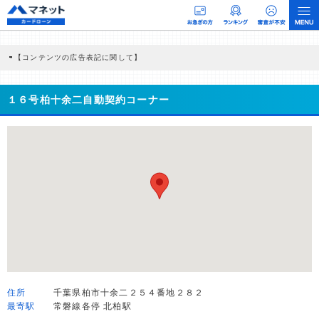
【コンテンツの広告表記に関して】
本コンテンツには、紹介している商品・商材の広告（リンク）を含む場合がありま
す。 これらの広告を経由して読者が企業ホームページを訪れ、成約が発生すると弊
社に対して企業から紹介報酬が支払われるという収益モデルです。 ただし、特定の
１６号柏十余二自動契約コーナー
商品を根拠なくPRするものではなく、当編集部の調査／ユーザーへの口コミ収集な
どに基づき、公平性を担保した情報提供を行っています。
>提携企業一覧
住所
千葉県柏市十余二２５４番地２８２
最寄駅
常磐線各停 北柏駅