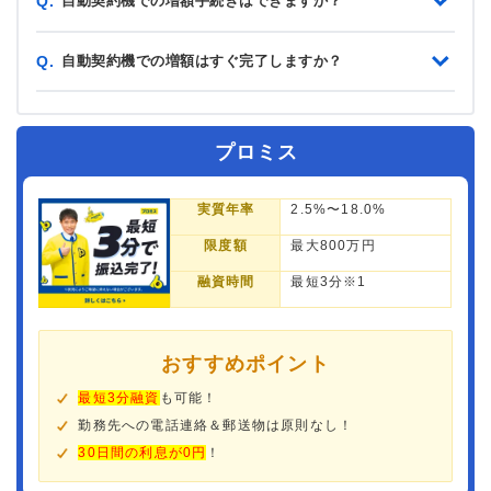
自動契約機での増額手続きはできますか？
Q.
自動契約機での増額はすぐ完了しますか？
Q.
プロミス
実質年率
2.5%〜18.0%
限度額
最大800万円
融資時間
最短3分※1
おすすめポイント
最短3分融資
も可能！
勤務先への電話連絡＆郵送物は原則なし！
30日間の利息が0円
！