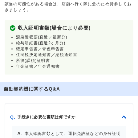
該当の可能性がある場合は、店舗へ行く際に念のため持参してお
きましょう。
収入証明書類(場合により必要)
源泉徴収票(直近／最新分)
給与明細書(直近2ヶ月分)
確定申告書／青色申告書
住民税決定通知書／納税通知書
所得(課税)証明書
年金証書／年金通知書
自動契約機に関するQ&A
手続きに必要な書類は何ですか
Q.
本人確認書類として、運転免許証などの身分証明