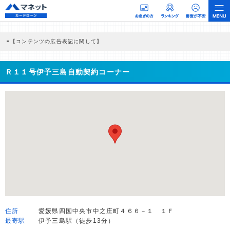
【コンテンツの広告表記に関して】
本コンテンツには、紹介している商品・商材の広告（リンク）を含む場合がありま
す。 これらの広告を経由して読者が企業ホームページを訪れ、成約が発生すると弊
社に対して企業から紹介報酬が支払われるという収益モデルです。 ただし、特定の
Ｒ１１号伊予三島自動契約コーナー
商品を根拠なくPRするものではなく、当編集部の調査／ユーザーへの口コミ収集な
どに基づき、公平性を担保した情報提供を行っています。
>提携企業一覧
住所
愛媛県四国中央市中之庄町４６６－１ １Ｆ
最寄駅
伊予三島駅（徒歩13分）