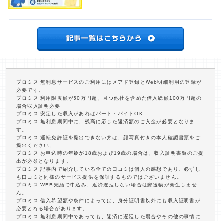
プロミス 無利息サービスのご利用にはメアド登録とWeb明細利用の登録が
必要です。
プロミス 利用限度額が50万円超、且つ他社を含めた借入総額100万円超の
場合収入証明必要
プロミス 安定した収入があればパート・バイトOK
プロミス 無利息期間中に、残高に応じた返済額のご入金が必要となりま
す。
プロミス 運転免許証を提出できない方は、顔写真付きの本人確認書類をご
提出ください。
プロミス お申込時の年齢が18歳および19歳の場合は、収入証明書類のご提
出が必須となります。
プロミス 記事内で紹介している全ての口コミは個人の感想であり、必ずし
も口コミと同様のサービス提供を保証するものではございません。
プロミス WEB完結で申込み、返済遅延しない場合は郵送物が発生しませ
ん。
プロミス 借入希望額や条件によっては、身分証明書以外にも収入証明書が
必要となる場合があります。
プロミス 無利息期間中であっても、返済に遅延した場合やその他の事情に