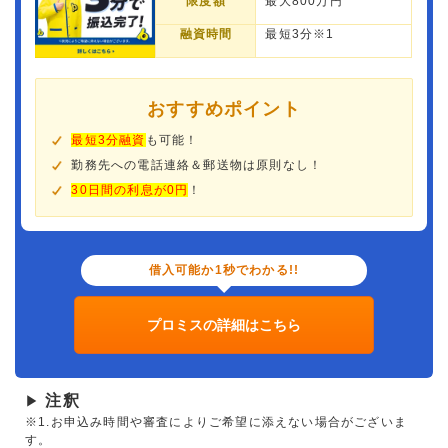
限度額
最大800万円
融資時間
最短3分※1
おすすめポイント
最短3分融資
も可能！
勤務先への電話連絡＆郵送物は原則なし！
30日間の利息が0円
！
借入可能か1秒でわかる!!
プロミスの詳細はこちら
注釈
▶
※1.お申込み時間や審査によりご希望に添えない場合がございま
す。