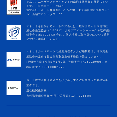
マネットカードローンの編集責任者および編集者は、日本貸金
業協会の定める貸金業務取扱主任者登録を受けています。
(登録年月日：令和8年1月9日、登録番号：K250020096、合
格証書番号：F241000177)
ポート株式会社は金融庁をはじめとする政府機関への届出済事
業者です。
適格機関投資家
有料職業紹介事業者(厚生労働省：13-ﾕ-305645)