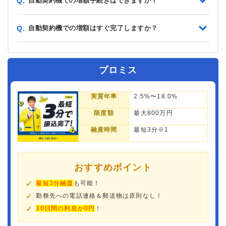
自動契約機での増額手続きはできますか？
Q.
自動契約機での増額はすぐ完了しますか？
Q.
プロミス
実質年率
2.5%〜18.0%
限度額
最大800万円
融資時間
最短3分※1
おすすめポイント
最短3分融資
も可能！
勤務先への電話連絡＆郵送物は原則なし！
30日間の利息が0円
！