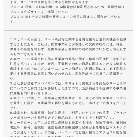
より、サービスの提供を停止する可能性があります。
プロミス 店舗・自動契約機・ATM情報は随時変更されるため、最新情報は
プロミス公式サイトをご確認ください
プロミス ※お申込み時間や審査によりご希望に添えない場合がございま
す。
1.本サイトの目的は、ローン商品等に関する適切な情報と選択の機会を提供
することにあり、当社は、提携事業者とお客様との契約締結の代理、斡旋、
仲介等の形態を問わず、提携事業者とお客様の間の契約にいかなる関与もす
るものではありません。
2.本サイトに掲載される他の事業者の商品に関する情報の正確性には細心の
注意を払っていますが、金利、手数料その他の商品に関するいかなる情報も
保証するものではございません。ローン商品をご利用の際には、必ず商品を
提供する事業者に直接お問い合わせの上、商品詳細をご自身でご確認下さ
い。
3.当社及び当社アドバイザーでは、本サイトに掲載される商品やサービス等
についてのご質問には回答致しかねますので、当該商品等を提供する事業者
に直接お問い合わせ下さい。
4.本サイトに関して、利用者と提携事業者、第三者との間で紛争やトラブル
が発生した場合、当事者間で解決を図るものとし、当社は一切責任を負いま
せん。
5.編集方針、免責事項・知的財産権、ご利用いただく上での注意、プライバ
シーポリシーの各規程を必ずご確認の上、本サイトをご利用下さい。
6.カードローンお申し込み時に保険証を提出する場合、保険者番号、被保険
者記号・番号、通院歴、臓器提供意思確認欄に記載がある場合はマスキング
してお送りください。その他、バーコードなど個人情報にアクセス可能な情