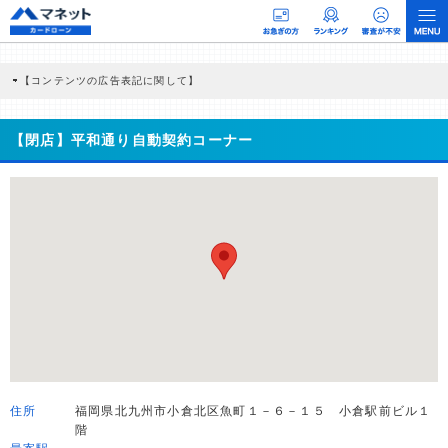
【コンテンツの広告表記に関して】
本コンテンツには、紹介している商品・商材の広告（リンク）を含む場合がありま
す。 これらの広告を経由して読者が企業ホームページを訪れ、成約が発生すると弊
社に対して企業から紹介報酬が支払われるという収益モデルです。 ただし、特定の
【閉店】平和通り自動契約コーナー
商品を根拠なくPRするものではなく、当編集部の調査／ユーザーへの口コミ収集な
どに基づき、公平性を担保した情報提供を行っています。
>提携企業一覧
住所
福岡県北九州市小倉北区魚町１－６－１５ 小倉駅前ビル１
階