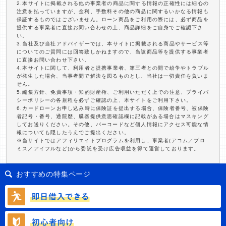
2.本サイトに掲載される他の事業者の商品に関する情報の正確性には細心の
注意を払っていますが、金利、手数料その他の商品に関するいかなる情報も
保証するものではございません。ローン商品をご利用の際には、必ず商品を
提供する事業者に直接お問い合わせの上、商品詳細をご自身でご確認下さ
い。
3.当社及び当社アドバイザーでは、本サイトに掲載される商品やサービス等
についてのご質問には回答致しかねますので、当該商品等を提供する事業者
に直接お問い合わせ下さい。
4.本サイトに関して、利用者と提携事業者、第三者との間で紛争やトラブル
が発生した場合、当事者間で解決を図るものとし、当社は一切責任を負いま
せん。
5.編集方針、免責事項・知的財産権、ご利用いただく上での注意、プライバ
シーポリシーの各規程を必ずご確認の上、本サイトをご利用下さい。
6.カードローンお申し込み時に保険証を提出する場合、保険者番号、被保険
者記号・番号、通院歴、臓器提供意思確認欄に記載がある場合はマスキング
してお送りください。その他、バーコードなど個人情報にアクセス可能な情
報についても隠したうえでご提出ください。
※当サイトではアフィリエイトプログラムを利用し、事業者(アコム／プロ
ミス／アイフルなど)から委託を受け広告収益を得て運営しております。
おすすめの特集ページ