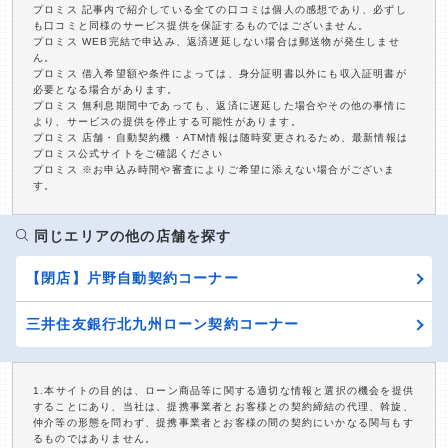
プロミス 記事内で紹介している全ての口コミは個人の感想であり、必ずし
も口コミと同様のサービス提供を保証するものではございません。
プロミス WEB完結で申込み、返済遅延しない場合は郵送物が発生しませ
ん。
プロミス 借入希望額や条件によっては、身分証明書以外にも収入証明書が
必要となる場合があります。
プロミス 無利息期間中であっても、返済に遅延した場合やその他の事情に
より、サービスの提供を停止する可能性があります。
プロミス 店舗・自動契約機・ATM情報は随時変更されるため、最新情報は
プロミス公式サイトをご確認ください
プロミス ※お申込み時間や審査によりご希望に添えない場合がございま
す。
同じエリアの他の店舗を探す
【閉店】片野自動契約コーナー
三井住友銀行北九州ローン契約コーナー
1.本サイトの目的は、ローン商品等に関する適切な情報と選択の機会を提供
することにあり、当社は、提携事業者とお客様との契約締結の代理、斡旋、
仲介等の形態を問わず、提携事業者とお客様の間の契約にいかなる関与もす
るものではありません。