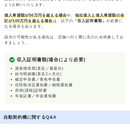
ようお願いいたします。
借入希望額が50万円を超える場合
や、
他社借入と借入希望額の合
計が100万円を超える場合
は、以下の
「収入証明書類」
が必要に
なる場合もあります。
該当の可能性がある場合は、店舗へ行く際に念のため持参してお
きましょう。
収入証明書類(場合により必要)
源泉徴収票(直近／最新分)
給与明細書(直近2ヶ月分)
確定申告書／青色申告書
住民税決定通知書／納税通知書
所得(課税)証明書
年金証書／年金通知書
自動契約機に関するQ&A