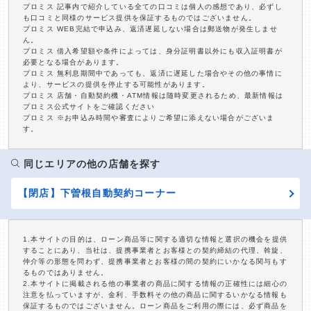
プロミス 記事内で紹介している全ての口コミは個人の感想であり、必ずし
も口コミと同様のサービス提供を保証するものではございません。
プロミス WEB完結で申込み、返済遅延しない場合は郵送物が発生しませ
ん。
プロミス 借入希望額や条件によっては、身分証明書以外にも収入証明書が
必要となる場合があります。
プロミス 無利息期間中であっても、返済に遅延した場合やその他の事情に
より、サービスの提供を停止する可能性があります。
プロミス 店舗・自動契約機・ATM情報は随時変更されるため、最新情報は
プロミス公式サイトをご確認ください
プロミス ※お申込み時間や審査によりご希望に添えない場合がございま
す。
同じエリアの他の店舗を探す
【閉店】下曽根自動契約コーナー
1.本サイトの目的は、ローン商品等に関する適切な情報と選択の機会を提供
することにあり、当社は、提携事業者とお客様との契約締結の代理、斡旋、
仲介等の形態を問わず、提携事業者とお客様の間の契約にいかなる関与もす
るものではありません。
2.本サイトに掲載される他の事業者の商品に関する情報の正確性には細心の
注意を払っていますが、金利、手数料その他の商品に関するいかなる情報も
保証するものではございません。ローン商品をご利用の際には、必ず商品を