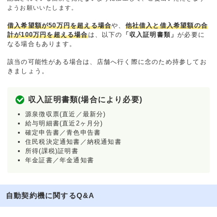
ようお願いいたします。
借入希望額が50万円を超える場合
や、
他社借入と借入希望額の合
計が100万円を超える場合
は、以下の
「収入証明書類」
が必要に
なる場合もあります。
該当の可能性がある場合は、店舗へ行く際に念のため持参してお
きましょう。
収入証明書類(場合により必要)
源泉徴収票(直近／最新分)
給与明細書(直近2ヶ月分)
確定申告書／青色申告書
住民税決定通知書／納税通知書
所得(課税)証明書
年金証書／年金通知書
自動契約機に関するQ&A