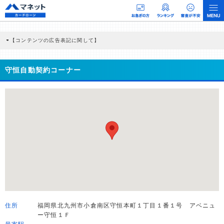
【コンテンツの広告表記に関して】
本コンテンツには、紹介している商品・商材の広告（リンク）を含む場合がありま
す。 これらの広告を経由して読者が企業ホームページを訪れ、成約が発生すると弊
社に対して企業から紹介報酬が支払われるという収益モデルです。 ただし、特定の
守恒自動契約コーナー
商品を根拠なくPRするものではなく、当編集部の調査／ユーザーへの口コミ収集な
どに基づき、公平性を担保した情報提供を行っています。
>提携企業一覧
住所
福岡県北九州市小倉南区守恒本町１丁目１番１号 アベニュ
ー守恒１Ｆ