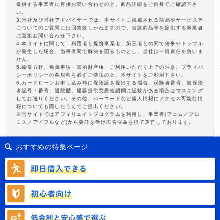
提供する事業者に直接お問い合わせの上、商品詳細をご自身でご確認下さ
い。
3.当社及び当社アドバイザーでは、本サイトに掲載される商品やサービス等
についてのご質問には回答致しかねますので、当該商品等を提供する事業者
に直接お問い合わせ下さい。
4.本サイトに関して、利用者と提携事業者、第三者との間で紛争やトラブル
が発生した場合、当事者間で解決を図るものとし、当社は一切責任を負いま
せん。
5.編集方針、免責事項・知的財産権、ご利用いただく上での注意、プライバ
シーポリシーの各規程を必ずご確認の上、本サイトをご利用下さい。
6.カードローンお申し込み時に保険証を提出する場合、保険者番号、被保険
者記号・番号、通院歴、臓器提供意思確認欄に記載がある場合はマスキング
してお送りください。その他、バーコードなど個人情報にアクセス可能な情
報についても隠したうえでご提出ください。
※当サイトではアフィリエイトプログラムを利用し、事業者(アコム／プロ
ミス／アイフルなど)から委託を受け広告収益を得て運営しております。
おすすめの特集ページ