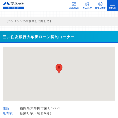
【コンテンツの広告表記に関して】
本コンテンツには、紹介している商品・商材の広告（リンク）を含む場合がありま
す。 これらの広告を経由して読者が企業ホームページを訪れ、成約が発生すると弊
社に対して企業から紹介報酬が支払われるという収益モデルです。 ただし、特定の
三井住友銀行大牟田ローン契約コーナー
商品を根拠なくPRするものではなく、当編集部の調査／ユーザーへの口コミ収集な
どに基づき、公平性を担保した情報提供を行っています。
>提携企業一覧
住所
福岡県大牟田市栄町1-2-1
最寄駅
新栄町駅（徒歩6分）