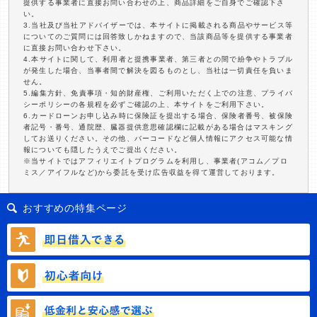
提供する事業者に直接お問い合わせの上、商品詳細をご自身でご確認下さ
い。
3.当社及び当社アドバイザーでは、本サイトに掲載される商品やサービス等
についてのご質問には回答致しかねますので、当該商品等を提供する事業者
に直接お問い合わせ下さい。
4.本サイトに関して、利用者と提携事業者、第三者との間で紛争やトラブル
が発生した場合、当事者間で解決を図るものとし、当社は一切責任を負いま
せん。
5.編集方針、免責事項・知的財産権、ご利用いただく上での注意、プライバ
シーポリシーの各規程を必ずご確認の上、本サイトをご利用下さい。
6.カードローンお申し込み時に保険証を提出する場合、保険者番号、被保険
者記号・番号、通院歴、臓器提供意思確認欄に記載がある場合はマスキング
してお送りください。その他、バーコードなど個人情報にアクセス可能な情
報についても隠したうえでご提出ください。
※当サイトではアフィリエイトプログラムを利用し、事業者(アコム／プロ
ミス／アイフルなど)から委託を受け広告収益を得て運営しております。
おすすめの特集ページ