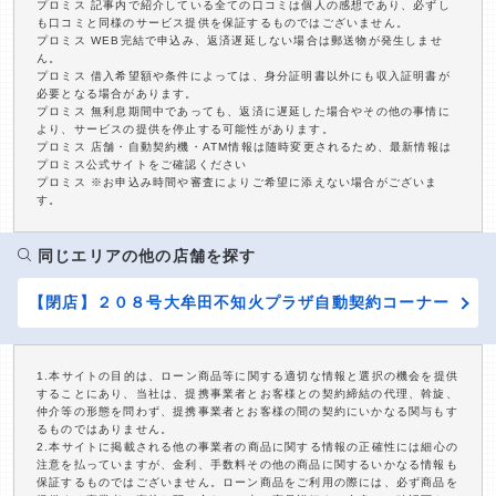
プロミス 記事内で紹介している全ての口コミは個人の感想であり、必ずし
も口コミと同様のサービス提供を保証するものではございません。
プロミス WEB完結で申込み、返済遅延しない場合は郵送物が発生しませ
ん。
プロミス 借入希望額や条件によっては、身分証明書以外にも収入証明書が
必要となる場合があります。
プロミス 無利息期間中であっても、返済に遅延した場合やその他の事情に
より、サービスの提供を停止する可能性があります。
プロミス 店舗・自動契約機・ATM情報は随時変更されるため、最新情報は
プロミス公式サイトをご確認ください
プロミス ※お申込み時間や審査によりご希望に添えない場合がございま
す。
同じエリアの他の店舗を探す
【閉店】２０８号大牟田不知火プラザ自動契約コーナー
1.本サイトの目的は、ローン商品等に関する適切な情報と選択の機会を提供
することにあり、当社は、提携事業者とお客様との契約締結の代理、斡旋、
仲介等の形態を問わず、提携事業者とお客様の間の契約にいかなる関与もす
るものではありません。
2.本サイトに掲載される他の事業者の商品に関する情報の正確性には細心の
注意を払っていますが、金利、手数料その他の商品に関するいかなる情報も
保証するものではございません。ローン商品をご利用の際には、必ず商品を