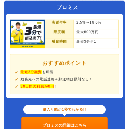
プロミス
実質年率
2.5%〜18.0%
限度額
最大800万円
融資時間
最短3分※1
おすすめポイント
最短3分融資
も可能！
勤務先への電話連絡＆郵送物は原則なし！
30日間の利息が0円
！
借入可能か1秒でわかる!!
プロミスの詳細はこちら