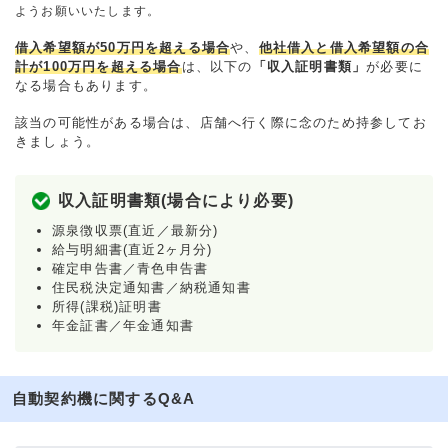
ようお願いいたします。
借入希望額が50万円を超える場合
や、
他社借入と借入希望額の合
計が100万円を超える場合
は、以下の
「収入証明書類」
が必要に
なる場合もあります。
該当の可能性がある場合は、店舗へ行く際に念のため持参してお
きましょう。
収入証明書類(場合により必要)
源泉徴収票(直近／最新分)
給与明細書(直近2ヶ月分)
確定申告書／青色申告書
住民税決定通知書／納税通知書
所得(課税)証明書
年金証書／年金通知書
自動契約機に関するQ&A