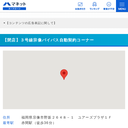
【コンテンツの広告表記に関して】
本コンテンツには、紹介している商品・商材の広告（リンク）を含む場合がありま
す。 これらの広告を経由して読者が企業ホームページを訪れ、成約が発生すると弊
社に対して企業から紹介報酬が支払われるという収益モデルです。 ただし、特定の
【閉店】３号線宗像バイパス自動契約コーナー
商品を根拠なくPRするものではなく、当編集部の調査／ユーザーへの口コミ収集な
どに基づき、公平性を担保した情報提供を行っています。
>提携企業一覧
住所
福岡県宗像市野坂２６４８－１ ユアーズプラザ１Ｆ
最寄駅
赤間駅（徒歩36分）