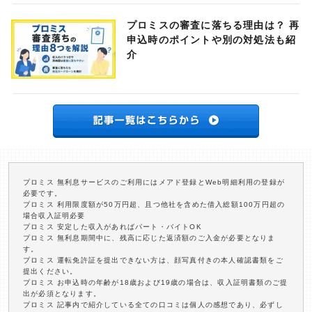
プロミスの審査に落ちる理由は？ 再
申込時のポイントや別の対処法も紹
介
プロミス 無利息サービスのご利用にはメアド登録とWeb明細利用の登録が
必要です。
プロミス 利用限度額が50万円超、且つ他社を含めた借入総額100万円超の
場合収入証明必要
プロミス 安定した収入があればパート・バイトOK
プロミス 無利息期間中に、残高に応じた返済額のご入金が必要となりま
す。
プロミス 運転免許証を提出できない方は、顔写真付きの本人確認書類をご
提出ください。
プロミス お申込時の年齢が18歳および19歳の場合は、収入証明書類のご提
出が必須となります。
プロミス 記事内で紹介している全ての口コミは個人の感想であり、必ずし