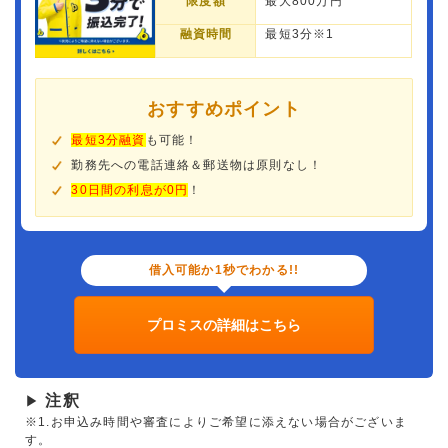
限度額
最大800万円
融資時間
最短3分※1
おすすめポイント
最短3分融資
も可能！
勤務先への電話連絡＆郵送物は原則なし！
30日間の利息が0円
！
借入可能か1秒でわかる!!
プロミスの詳細はこちら
注釈
▶
※1.お申込み時間や審査によりご希望に添えない場合がございま
す。