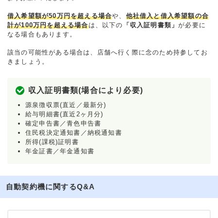
借入希望額が50万円を超える場合
や、
他社借入と借入希望額の合
計が100万円を超える場合
は、以下の
「収入証明書類」
が必要に
なる場合もあります。
該当の可能性がある場合は、店舗へ行く際に念のため持参してお
きましょう。
収入証明書類(場合により必要)
源泉徴収票(直近／最新分)
給与明細書(直近2ヶ月分)
確定申告書／青色申告書
住民税決定通知書／納税通知書
所得(課税)証明書
年金証書／年金通知書
自動契約機に関するQ&A