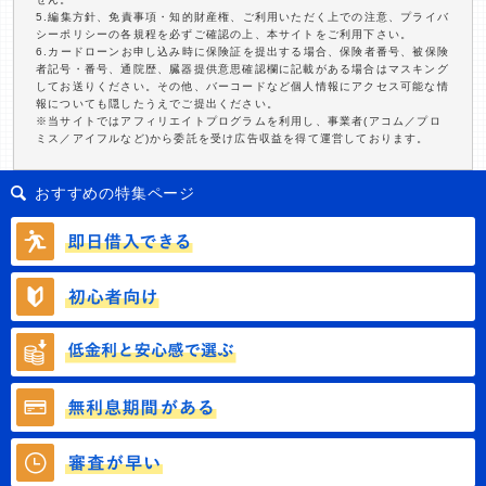
5.編集方針、免責事項・知的財産権、ご利用いただく上での注意、プライバ
シーポリシーの各規程を必ずご確認の上、本サイトをご利用下さい。
6.カードローンお申し込み時に保険証を提出する場合、保険者番号、被保険
者記号・番号、通院歴、臓器提供意思確認欄に記載がある場合はマスキング
してお送りください。その他、バーコードなど個人情報にアクセス可能な情
報についても隠したうえでご提出ください。
※当サイトではアフィリエイトプログラムを利用し、事業者(アコム／プロ
ミス／アイフルなど)から委託を受け広告収益を得て運営しております。
おすすめの特集ページ