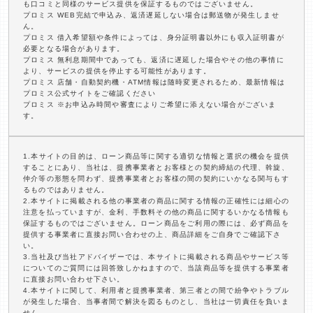
も口コミと同様のサービス提供を保証するものではございません。
プロミス WEB完結で申込み、返済遅延しない場合は郵送物が発生しませ
ん。
プロミス 借入希望額や条件によっては、身分証明書以外にも収入証明書が
必要となる場合があります。
プロミス 無利息期間中であっても、返済に遅延した場合やその他の事情に
より、サービスの提供を停止する可能性があります。
プロミス 店舗・自動契約機・ATM情報は随時変更されるため、最新情報は
プロミス公式サイトをご確認ください
プロミス ※お申込み時間や審査によりご希望に添えない場合がございま
す。
1.本サイトの目的は、ローン商品等に関する適切な情報と選択の機会を提供
することにあり、当社は、提携事業者とお客様との契約締結の代理、斡旋、
仲介等の形態を問わず、提携事業者とお客様の間の契約にいかなる関与もす
るものではありません。
2.本サイトに掲載される他の事業者の商品に関する情報の正確性には細心の
注意を払っていますが、金利、手数料その他の商品に関するいかなる情報も
保証するものではございません。ローン商品をご利用の際には、必ず商品を
提供する事業者に直接お問い合わせの上、商品詳細をご自身でご確認下さ
い。
3.当社及び当社アドバイザーでは、本サイトに掲載される商品やサービス等
についてのご質問には回答致しかねますので、当該商品等を提供する事業者
に直接お問い合わせ下さい。
4.本サイトに関して、利用者と提携事業者、第三者との間で紛争やトラブル
が発生した場合、当事者間で解決を図るものとし、当社は一切責任を負いま
せん。