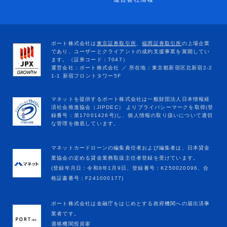
マネットカードローンの編集責任者および編集者は、日本貸金
業協会の定める貸金業務取扱主任者登録を受けています。
(登録年月日：令和8年1月9日、登録番号：K250020096、合
格証書番号：F241000177)
ポート株式会社は金融庁をはじめとする政府機関への届出済事
業者です。
適格機関投資家