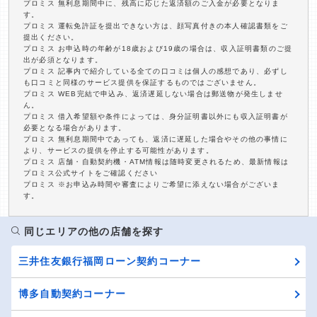
プロミス 無利息期間中に、残高に応じた返済額のご入金が必要となりま
す。
プロミス 運転免許証を提出できない方は、顔写真付きの本人確認書類をご
提出ください。
プロミス お申込時の年齢が18歳および19歳の場合は、収入証明書類のご提
出が必須となります。
プロミス 記事内で紹介している全ての口コミは個人の感想であり、必ずし
も口コミと同様のサービス提供を保証するものではございません。
プロミス WEB完結で申込み、返済遅延しない場合は郵送物が発生しませ
ん。
プロミス 借入希望額や条件によっては、身分証明書以外にも収入証明書が
必要となる場合があります。
プロミス 無利息期間中であっても、返済に遅延した場合やその他の事情に
より、サービスの提供を停止する可能性があります。
プロミス 店舗・自動契約機・ATM情報は随時変更されるため、最新情報は
プロミス公式サイトをご確認ください
プロミス ※お申込み時間や審査によりご希望に添えない場合がございま
す。
同じエリアの他の店舗を探す
三井住友銀行福岡ローン契約コーナー
博多自動契約コーナー