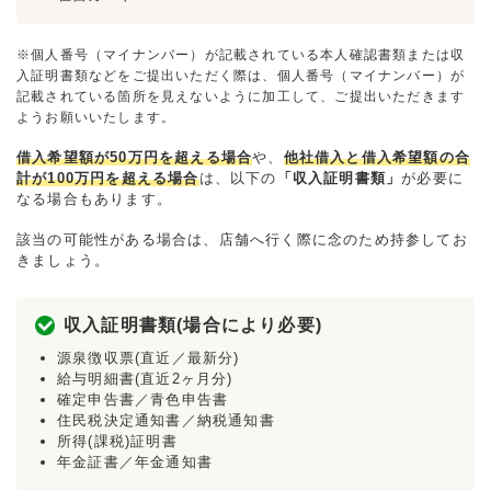
※個人番号（マイナンバー）が記載されている本人確認書類または収
入証明書類などをご提出いただく際は、個人番号（マイナンバー）が
記載されている箇所を見えないように加工して、ご提出いただきます
ようお願いいたします。
借入希望額が50万円を超える場合
や、
他社借入と借入希望額の合
計が100万円を超える場合
は、以下の
「収入証明書類」
が必要に
なる場合もあります。
該当の可能性がある場合は、店舗へ行く際に念のため持参してお
きましょう。
収入証明書類(場合により必要)
源泉徴収票(直近／最新分)
給与明細書(直近2ヶ月分)
確定申告書／青色申告書
住民税決定通知書／納税通知書
所得(課税)証明書
年金証書／年金通知書