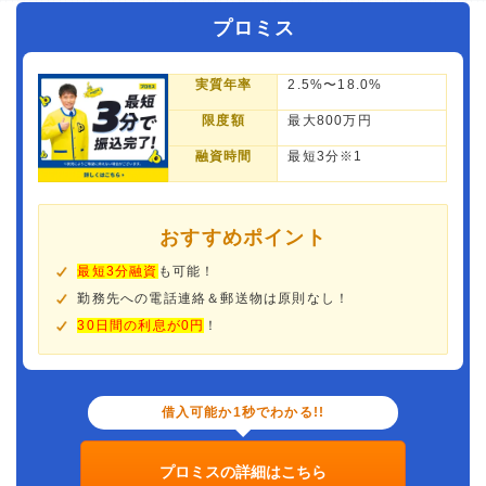
プロミス
実質年率
2.5%〜18.0%
限度額
最大800万円
融資時間
最短3分※1
おすすめポイント
最短3分融資
も可能！
勤務先への電話連絡＆郵送物は原則なし！
30日間の利息が0円
！
借入可能か1秒でわかる!!
プロミスの詳細はこちら