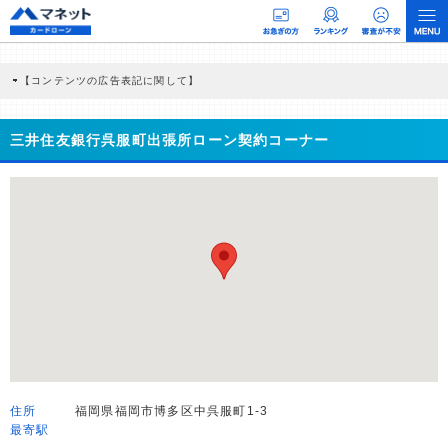
【コンテンツの広告表記に関して】
本コンテンツには、紹介している商品・商材の広告（リンク）を含む場合がありま
す。 これらの広告を経由して読者が企業ホームページを訪れ、成約が発生すると弊
社に対して企業から紹介報酬が支払われるという収益モデルです。 ただし、特定の
三井住友銀行呉服町出張所ローン契約コーナー
商品を根拠なくPRするものではなく、当編集部の調査／ユーザーへの口コミ収集な
どに基づき、公平性を担保した情報提供を行っています。
>提携企業一覧
住所
福岡県福岡市博多区中呉服町1-3
最寄駅