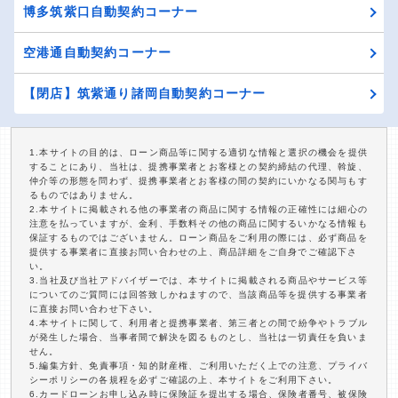
博多筑紫口自動契約コーナー
空港通自動契約コーナー
【閉店】筑紫通り諸岡自動契約コーナー
1.本サイトの目的は、ローン商品等に関する適切な情報と選択の機会を提供
することにあり、当社は、提携事業者とお客様との契約締結の代理、斡旋、
仲介等の形態を問わず、提携事業者とお客様の間の契約にいかなる関与もす
るものではありません。
2.本サイトに掲載される他の事業者の商品に関する情報の正確性には細心の
注意を払っていますが、金利、手数料その他の商品に関するいかなる情報も
保証するものではございません。ローン商品をご利用の際には、必ず商品を
提供する事業者に直接お問い合わせの上、商品詳細をご自身でご確認下さ
い。
3.当社及び当社アドバイザーでは、本サイトに掲載される商品やサービス等
についてのご質問には回答致しかねますので、当該商品等を提供する事業者
に直接お問い合わせ下さい。
4.本サイトに関して、利用者と提携事業者、第三者との間で紛争やトラブル
が発生した場合、当事者間で解決を図るものとし、当社は一切責任を負いま
せん。
5.編集方針、免責事項・知的財産権、ご利用いただく上での注意、プライバ
シーポリシーの各規程を必ずご確認の上、本サイトをご利用下さい。
6.カードローンお申し込み時に保険証を提出する場合、保険者番号、被保険