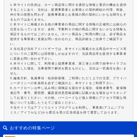
1.本サイトの目的は、ローン商品等に関する適切な情報と選択の機会を提供
することにあり、当社は、提携事業者とお客様との契約締結の代理、斡旋、
仲介等の形態を問わず、提携事業者とお客様の間の契約にいかなる関与もす
るものではありません。
2.本サイトに掲載される他の事業者の商品に関する情報の正確性には細心の
注意を払っていますが、金利、手数料その他の商品に関するいかなる情報も
保証するものではございません。ローン商品をご利用の際には、必ず商品を
提供する事業者に直接お問い合わせの上、商品詳細をご自身でご確認下さ
い。
3.当社及び当社アドバイザーでは、本サイトに掲載される商品やサービス等
についてのご質問には回答致しかねますので、当該商品等を提供する事業者
に直接お問い合わせ下さい。
4.本サイトに関して、利用者と提携事業者、第三者との間で紛争やトラブル
が発生した場合、当事者間で解決を図るものとし、当社は一切責任を負いま
せん。
5.編集方針、免責事項・知的財産権、ご利用いただく上での注意、プライバ
シーポリシーの各規程を必ずご確認の上、本サイトをご利用下さい。
6.カードローンお申し込み時に保険証を提出する場合、保険者番号、被保険
者記号・番号、通院歴、臓器提供意思確認欄に記載がある場合はマスキング
してお送りください。その他、バーコードなど個人情報にアクセス可能な情
報についても隠したうえでご提出ください。
※当サイトではアフィリエイトプログラムを利用し、事業者(アコム／プロ
ミス／アイフルなど)から委託を受け広告収益を得て運営しております。
おすすめの特集ページ