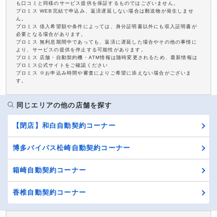
も口コミと同様のサービス提供を保証するものではございません。
プロミス WEB完結で申込み、返済遅延しない場合は郵送物が発生しませ
ん。
プロミス 借入希望額や条件によっては、身分証明書以外にも収入証明書が
必要となる場合があります。
プロミス 無利息期間中であっても、返済に遅延した場合やその他の事情に
より、サービスの提供を停止する可能性があります。
プロミス 店舗・自動契約機・ATM情報は随時変更されるため、最新情報は
プロミス公式サイトをご確認ください
プロミス ※お申込み時間や審査によりご希望に添えない場合がございま
す。
同じエリアの他の店舗を探す
【閉店】和白自動契約コーナー
博多バイパス松崎自動契約コーナー
箱崎自動契約コーナー
香椎自動契約コーナー