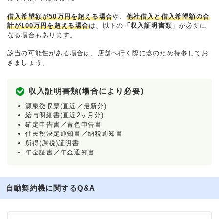
借入希望額が50万円を超える場合
や、
他社借入と借入希望額の合
計が100万円を超える場合
は、以下の
「収入証明書類」
が必要に
なる場合もあります。
該当の可能性がある場合は、店舗へ行く際に念のため持参してお
きましょう。
収入証明書類(場合により必要)
源泉徴収票(直近／最新分)
給与明細書(直近2ヶ月分)
確定申告書／青色申告書
住民税決定通知書／納税通知書
所得(課税)証明書
年金証書／年金通知書
自動契約機に関するQ&A