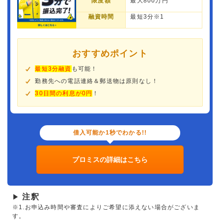
限度額
最大800万円
融資時間
最短3分※1
おすすめポイント
最短3分融資
も可能！
勤務先への電話連絡＆郵送物は原則なし！
30日間の利息が0円
！
借入可能か1秒でわかる!!
プロミスの詳細はこちら
注釈
▶
※1.お申込み時間や審査によりご希望に添えない場合がございま
す。