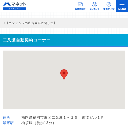
【コンテンツの広告表記に関して】
本コンテンツには、紹介している商品・商材の広告（リンク）を含む場合がありま
す。 これらの広告を経由して読者が企業ホームページを訪れ、成約が発生すると弊
社に対して企業から紹介報酬が支払われるという収益モデルです。 ただし、特定の
二又瀬自動契約コーナー
商品を根拠なくPRするものではなく、当編集部の調査／ユーザーへの口コミ収集な
どに基づき、公平性を担保した情報提供を行っています。
>提携企業一覧
住所
福岡県福岡市東区二又瀬１－２５ 古澤ビル１Ｆ
最寄駅
柚須駅（徒歩13分）