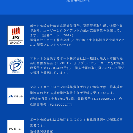
運営会社情報
マネットカードローンの編集責任者および編集者は、日本貸金
業協会の定める貸金業務取扱主任者登録を受けています。
(登録年月日：令和8年1月9日、登録番号：K250020096、合
格証書番号：F241000177)
ポート株式会社は金融庁をはじめとする政府機関への届出済事
業者です。
適格機関投資家