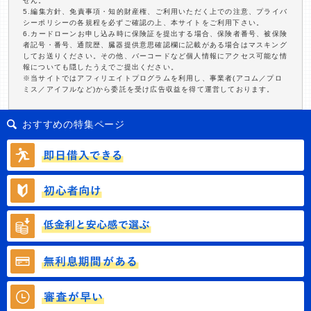
せん。
5.編集方針、免責事項・知的財産権、ご利用いただく上での注意、プライバ
シーポリシーの各規程を必ずご確認の上、本サイトをご利用下さい。
6.カードローンお申し込み時に保険証を提出する場合、保険者番号、被保険
者記号・番号、通院歴、臓器提供意思確認欄に記載がある場合はマスキング
してお送りください。その他、バーコードなど個人情報にアクセス可能な情
報についても隠したうえでご提出ください。
※当サイトではアフィリエイトプログラムを利用し、事業者(アコム／プロ
ミス／アイフルなど)から委託を受け広告収益を得て運営しております。
おすすめの特集ページ