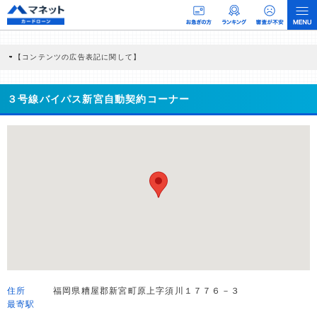
【コンテンツの広告表記に関して】
本コンテンツには、紹介している商品・商材の広告（リンク）を含む場合がありま
す。 これらの広告を経由して読者が企業ホームページを訪れ、成約が発生すると弊
社に対して企業から紹介報酬が支払われるという収益モデルです。 ただし、特定の
３号線バイパス新宮自動契約コーナー
商品を根拠なくPRするものではなく、当編集部の調査／ユーザーへの口コミ収集な
どに基づき、公平性を担保した情報提供を行っています。
>提携企業一覧
住所
福岡県糟屋郡新宮町原上字須川１７７６－３
最寄駅