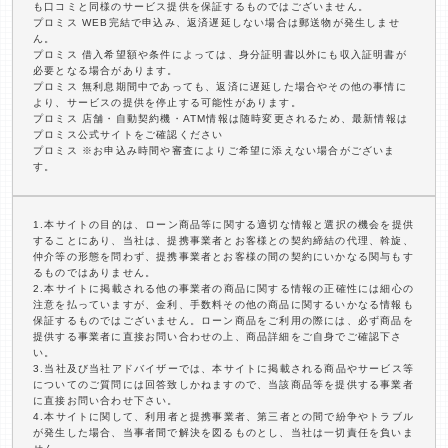
も口コミと同様のサービス提供を保証するものではございません。
プロミス WEB完結で申込み、返済遅延しない場合は郵送物が発生しませ
ん。
プロミス 借入希望額や条件によっては、身分証明書以外にも収入証明書が
必要となる場合があります。
プロミス 無利息期間中であっても、返済に遅延した場合やその他の事情に
より、サービスの提供を停止する可能性があります。
プロミス 店舗・自動契約機・ATM情報は随時変更されるため、最新情報は
プロミス公式サイトをご確認ください
プロミス ※お申込み時間や審査によりご希望に添えない場合がございま
す。
1.本サイトの目的は、ローン商品等に関する適切な情報と選択の機会を提供
することにあり、当社は、提携事業者とお客様との契約締結の代理、斡旋、
仲介等の形態を問わず、提携事業者とお客様の間の契約にいかなる関与もす
るものではありません。
2.本サイトに掲載される他の事業者の商品に関する情報の正確性には細心の
注意を払っていますが、金利、手数料その他の商品に関するいかなる情報も
保証するものではございません。ローン商品をご利用の際には、必ず商品を
提供する事業者に直接お問い合わせの上、商品詳細をご自身でご確認下さ
い。
3.当社及び当社アドバイザーでは、本サイトに掲載される商品やサービス等
についてのご質問には回答致しかねますので、当該商品等を提供する事業者
に直接お問い合わせ下さい。
4.本サイトに関して、利用者と提携事業者、第三者との間で紛争やトラブル
が発生した場合、当事者間で解決を図るものとし、当社は一切責任を負いま