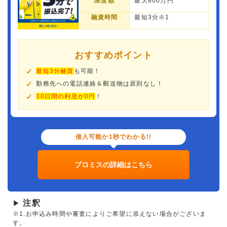
限度額
最大800万円
融資時間
最短3分※1
おすすめポイント
最短3分融資
も可能！
勤務先への電話連絡＆郵送物は原則なし！
30日間の利息が0円
！
借入可能か1秒でわかる!!
プロミスの詳細はこちら
注釈
▶
※1.お申込み時間や審査によりご希望に添えない場合がございま
す。