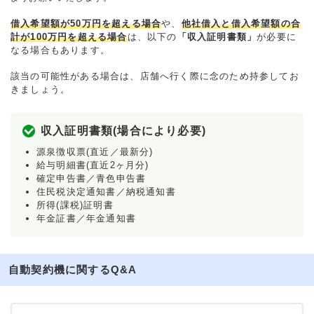
借入希望額が50万円を超える場合
や、
他社借入と借入希望額の合
計が100万円を超える場合
は、以下の
「収入証明書類」
が必要に
なる場合もあります。
該当の可能性がある場合は、店舗へ行く際に念のため持参してお
きましょう。
収入証明書類(場合により必要)
源泉徴収票(直近／最新分)
給与明細書(直近2ヶ月分)
確定申告書／青色申告書
住民税決定通知書／納税通知書
所得(課税)証明書
年金証書／年金通知書
自動契約機に関するQ&A