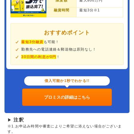
限度額
最大800万円
融資時間
最短3分※1
おすすめポイント
最短3分融資
も可能！
勤務先への電話連絡＆郵送物は原則なし！
30日間の利息が0円
！
借入可能か1秒でわかる!!
プロミスの詳細はこちら
注釈
▶
※1.お申込み時間や審査によりご希望に添えない場合がございま
す。