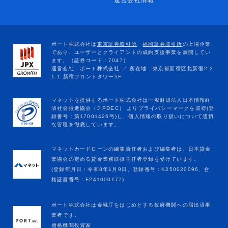
運営会社情報
マネットカードローンの編集責任者および編集者は、日本貸金
業協会の定める貸金業務取扱主任者登録を受けています。
(登録年月日：令和8年1月9日、登録番号：K250020096、合
格証書番号：F241000177)
ポート株式会社は金融庁をはじめとする政府機関への届出済事
業者です。
適格機関投資家