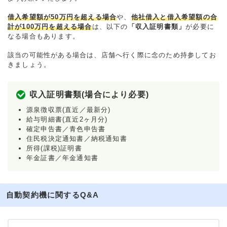
借入希望額が50万円を超える場合
や、
他社借入と借入希望額の合
計が100万円を超える場合
は、以下の
「収入証明書類」
が必要に
なる場合もあります。
該当の可能性がある場合は、店舗へ行く際に念のため持参してお
きましょう。
収入証明書類(場合により必要)
源泉徴収票(直近／最新分)
給与明細書(直近2ヶ月分)
確定申告書／青色申告書
住民税決定通知書／納税通知書
所得(課税)証明書
年金証書／年金通知書
自動契約機に関するQ&A