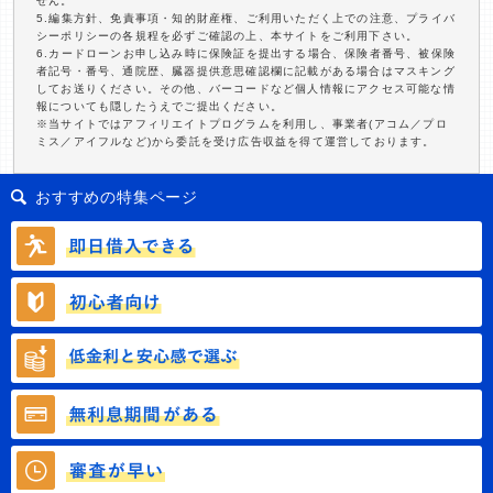
せん。
5.編集方針、免責事項・知的財産権、ご利用いただく上での注意、プライバ
シーポリシーの各規程を必ずご確認の上、本サイトをご利用下さい。
6.カードローンお申し込み時に保険証を提出する場合、保険者番号、被保険
者記号・番号、通院歴、臓器提供意思確認欄に記載がある場合はマスキング
してお送りください。その他、バーコードなど個人情報にアクセス可能な情
報についても隠したうえでご提出ください。
※当サイトではアフィリエイトプログラムを利用し、事業者(アコム／プロ
ミス／アイフルなど)から委託を受け広告収益を得て運営しております。
おすすめの特集ページ