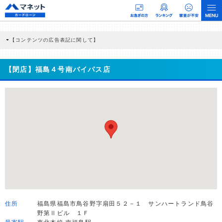
【コンテンツの広告表記に関して】
本コンテンツには、紹介している商品・商材の広告（リンク）を含む場合がありま
す。 これらの広告を経由して読者が企業ホームページを訪れ、成約が発生すると弊
社に対して企業から紹介報酬が支払われるという収益モデルです。 ただし、特定の
【閉店】福島４号南バイパス店
商品を根拠なくPRするものではなく、当編集部の調査／ユーザーへの口コミ収集な
どに基づき、公平性を担保した情報提供を行っています。
>提携企業一覧
住所
福島県福島市鳥谷野字扇田５２－１ サンハートランド鳥谷
野第Ⅱビル １Ｆ