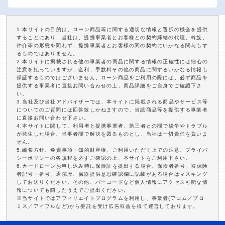
1.本サイトの目的は、ローン商品等に関する適切な情報と選択の機会を提供
することにあり、当社は、提携事業者とお客様との契約締結の代理、斡旋、
仲介等の形態を問わず、提携事業者とお客様の間の契約にいかなる関与もす
るものではありません。
2.本サイトに掲載される他の事業者の商品に関する情報の正確性には細心の
注意を払っていますが、金利、手数料その他の商品に関するいかなる情報も
保証するものではございません。ローン商品をご利用の際には、必ず商品を
提供する事業者に直接お問い合わせの上、商品詳細をご自身でご確認下さ
い。
3.当社及び当社アドバイザーでは、本サイトに掲載される商品やサービス等
についてのご質問には回答致しかねますので、当該商品等を提供する事業者
に直接お問い合わせ下さい。
4.本サイトに関して、利用者と提携事業者、第三者との間で紛争やトラブル
が発生した場合、当事者間で解決を図るものとし、当社は一切責任を負いま
せん。
5.編集方針、免責事項・知的財産権、ご利用いただく上での注意、プライバ
シーポリシーの各規程を必ずご確認の上、本サイトをご利用下さい。
6.カードローンお申し込み時に保険証を提出する場合、保険者番号、被保険
者記号・番号、通院歴、臓器提供意思確認欄に記載がある場合はマスキング
してお送りください。その他、バーコードなど個人情報にアクセス可能な情
報についても隠したうえでご提出ください。
※当サイトではアフィリエイトプログラムを利用し、事業者(アコム／プロ
ミス／アイフルなど)から委託を受け広告収益を得て運営しております。