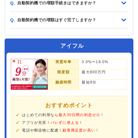
自動契約機での増額手続きはできますか？
Q.
自動契約機での増額はすぐ完了しますか？
Q.
アイフル
実質年率
3.0%〜18.0%
限度額
最大800万円
融資時間
最短9分
おすすめポイント
はじめての利用なら
最大30日間の利息ゼロ
！
アプリが充実！
バレずに使える
！
電話や郵送物に配慮！
顧客満足度が高い
！