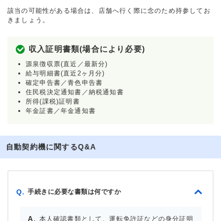
該当の可能性がある場合は、店舗へ行く際に念のため持参してお
きましょう。
収入証明書類(場合により必要)
源泉徴収票(直近／最新分)
給与明細書(直近2ヶ月分)
確定申告書／青色申告書
住民税決定通知書／納税通知書
所得(課税)証明書
年金証書／年金通知書
自動契約機に関するQ&A
手続きに必要な書類は何ですか
Q.
本人確認書類として、運転免許証などの身分証明