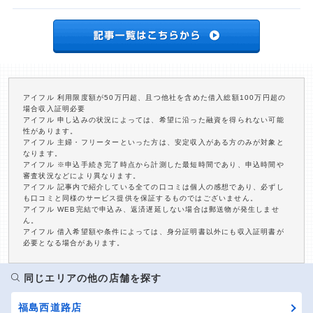
アイフル 利用限度額が50万円超、且つ他社を含めた借入総額100万円超の
場合収入証明必要
アイフル 申し込みの状況によっては、希望に沿った融資を得られない可能
性があります。
アイフル 主婦・フリーターといった方は、安定収入がある方のみが対象と
なります。
アイフル ※申込手続き完了時点から計測した最短時間であり、申込時間や
審査状況などにより異なります。
アイフル 記事内で紹介している全ての口コミは個人の感想であり、必ずし
も口コミと同様のサービス提供を保証するものではございません。
アイフル WEB完結で申込み、返済遅延しない場合は郵送物が発生しませ
ん。
アイフル 借入希望額や条件によっては、身分証明書以外にも収入証明書が
必要となる場合があります。
同じエリアの他の店舗を探す
福島西道路店