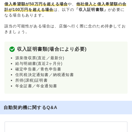
借入希望額が50万円を超える場合
や、
他社借入と借入希望額の合
計が100万円を超える場合
は、以下の
「収入証明書類」
が必要に
なる場合もあります。
該当の可能性がある場合は、店舗へ行く際に念のため持参してお
きましょう。
収入証明書類(場合により必要)
源泉徴収票(直近／最新分)
給与明細書(直近2ヶ月分)
確定申告書／青色申告書
住民税決定通知書／納税通知書
所得(課税)証明書
年金証書／年金通知書
自動契約機に関するQ&A