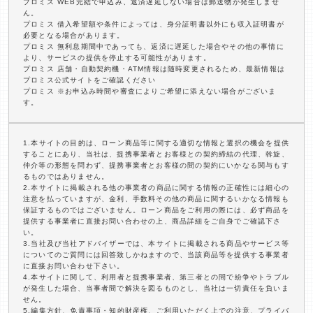
プロミス WEB完結で申込み、返済遅延しない場合は郵送物が発生しませ
ん。
プロミス 借入希望額や条件によっては、身分証明書以外にも収入証明書が
必要となる場合があります。
プロミス 無利息期間中であっても、返済に遅延した場合やその他の事情に
より、サービスの提供を停止する可能性があります。
プロミス 店舗・自動契約機・ATM情報は随時変更されるため、最新情報は
プロミス公式サイトをご確認ください
プロミス ※お申込み時間や審査によりご希望に添えない場合がございま
す。
1.本サイトの目的は、ローン商品等に関する適切な情報と選択の機会を提供
することにあり、当社は、提携事業者とお客様との契約締結の代理、斡旋、
仲介等の形態を問わず、提携事業者とお客様の間の契約にいかなる関与もす
るものではありません。
2.本サイトに掲載される他の事業者の商品に関する情報の正確性には細心の
注意を払っていますが、金利、手数料その他の商品に関するいかなる情報も
保証するものではございません。ローン商品をご利用の際には、必ず商品を
提供する事業者に直接お問い合わせの上、商品詳細をご自身でご確認下さ
い。
3.当社及び当社アドバイザーでは、本サイトに掲載される商品やサービス等
についてのご質問には回答致しかねますので、当該商品等を提供する事業者
に直接お問い合わせ下さい。
4.本サイトに関して、利用者と提携事業者、第三者との間で紛争やトラブル
が発生した場合、当事者間で解決を図るものとし、当社は一切責任を負いま
せん。
5.編集方針、免責事項・知的財産権、ご利用いただく上での注意、プライバ