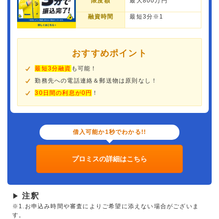
限度額
最大800万円
融資時間
最短3分※1
おすすめポイント
最短3分融資
も可能！
勤務先への電話連絡＆郵送物は原則なし！
30日間の利息が0円
！
借入可能か1秒でわかる!!
プロミスの詳細はこちら
注釈
▶
※1.お申込み時間や審査によりご希望に添えない場合がございま
す。