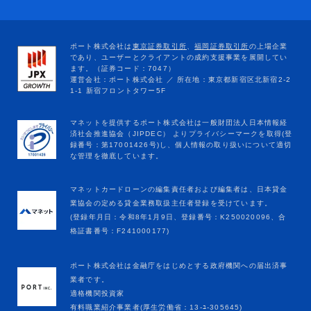
マネットカードローンの編集責任者および編集者は、日本貸金
業協会の定める貸金業務取扱主任者登録を受けています。
(登録年月日：令和8年1月9日、登録番号：K250020096、合
格証書番号：F241000177)
ポート株式会社は金融庁をはじめとする政府機関への届出済事
業者です。
適格機関投資家
有料職業紹介事業者(厚生労働省：13-ﾕ-305645)