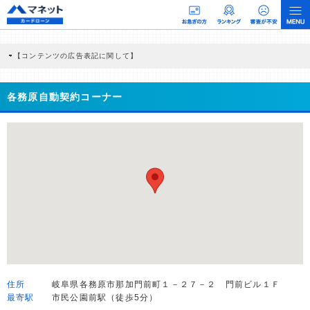
【コンテンツの広告表記に関して】
本コンテンツには、紹介している商品・商材の広告（リンク）を含む場合がありま
す。 これらの広告を経由して読者が企業ホームページを訪れ、成約が発生すると弊
社に対して企業から紹介報酬が支払われるという収益モデルです。 ただし、特定の
各務原自動契約コーナー
商品を根拠なくPRするものではなく、当編集部の調査／ユーザーへの口コミ収集な
どに基づき、公平性を担保した情報提供を行っています。
>提携企業一覧
住所
岐阜県各務原市那加門前町１－２７－２ 門前ビル１Ｆ
最寄駅
市民公園前駅（徒歩5分）