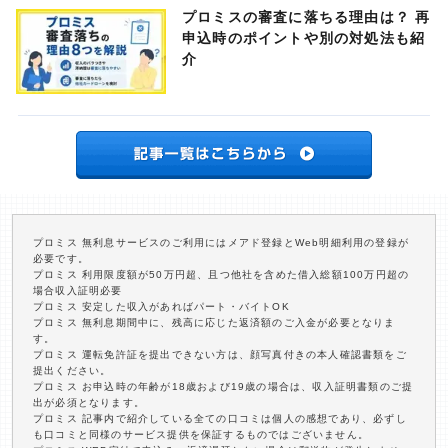
プロミスの審査に落ちる理由は？ 再
申込時のポイントや別の対処法も紹
介
プロミス 無利息サービスのご利用にはメアド登録とWeb明細利用の登録が
必要です。
プロミス 利用限度額が50万円超、且つ他社を含めた借入総額100万円超の
場合収入証明必要
プロミス 安定した収入があればパート・バイトOK
プロミス 無利息期間中に、残高に応じた返済額のご入金が必要となりま
す。
プロミス 運転免許証を提出できない方は、顔写真付きの本人確認書類をご
提出ください。
プロミス お申込時の年齢が18歳および19歳の場合は、収入証明書類のご提
出が必須となります。
プロミス 記事内で紹介している全ての口コミは個人の感想であり、必ずし
も口コミと同様のサービス提供を保証するものではございません。