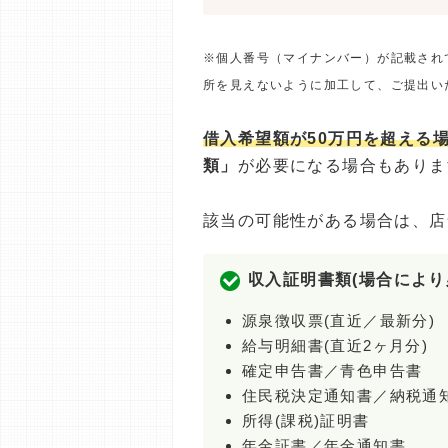
※個人番号（マイナンバー）が記載され
所を見えないように加工して、ご提出い
借入希望額が50万円を超える
類」
が必要になる場合もありま
該当の可能性がある場合は、店
収入証明書類(場合により
源泉徴収票(直近／最新分)
給与明細書(直近2ヶ月分)
確定申告書／青色申告書
住民税決定通知書／納税通
所得(課税)証明書
年金証書／年金通知書