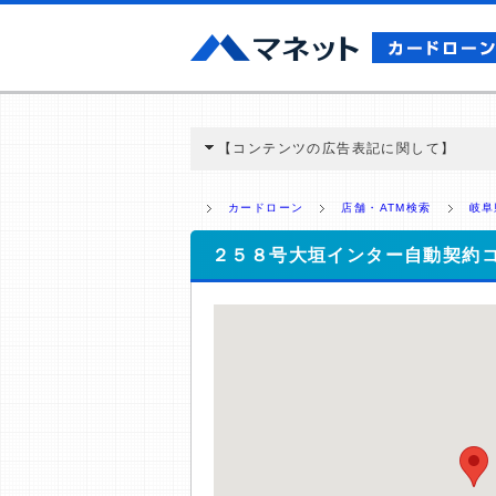
【コンテンツの広告表記に関して】
本コンテンツには、紹介している商品・商材
と弊社に対して企業から紹介報酬が支払われ
カードローン
店舗・ATM検索
岐阜
ミ収集などに基づき、公平性を担保した情
>提携企業一覧
２５８号大垣インター自動契約