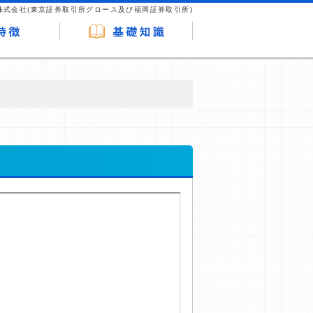
株式会社(東京証券取引所グロース及び福岡証券取引所)
が企業ホームページを訪れ、成約が発生する
はなく、当編集部の調査／ユーザーへの口コ