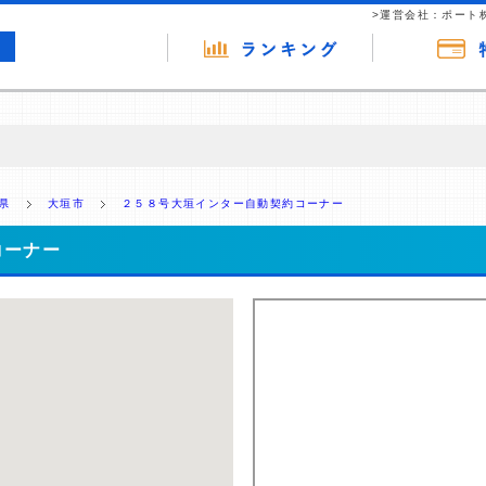
>運営会社：ポート
の広告（リンク）を含む場合があります。 これらの広告を経由して読者
るという収益モデルです。 ただし、特定の商品を根拠なくPRするもので
県
大垣市
２５８号大垣インター自動契約コーナー
報提供を行っています。
コーナー