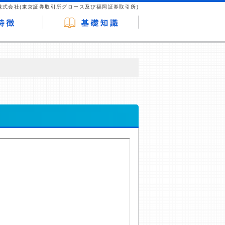
株式会社(東京証券取引所グロース及び福岡証券取引所)
が企業ホームページを訪れ、成約が発生する
はなく、当編集部の調査／ユーザーへの口コ