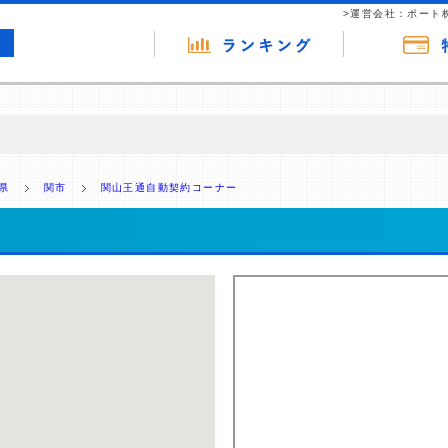
>運営会社：ポート
の広告（リンク）を含む場合があります。 これらの広告を経由して読者
るという収益モデルです。 ただし、特定の商品を根拠なくPRするもので
県
関市
関山王通自動契約コーナー
報提供を行っています。