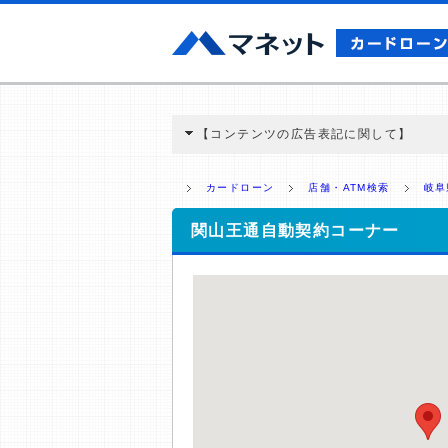
【コンテンツの広告表記に関して】
本コンテンツには、紹介している商品・商材
と弊社に対して企業から紹介報酬が支払われ
カードローン
店舗・ATM検索
岐阜
ミ収集などに基づき、公平性を担保した情
>提携企業一覧
関山王通自動契約コーナー