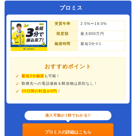
プロミス
実質年率
2.5%〜18.0%
限度額
最大800万円
融資時間
最短3分※1
おすすめポイント
最短3分融資
も可能！
勤務先への電話連絡＆郵送物は原則なし！
30日間の利息が0円
！
借入可能か1秒でわかる!!
プロミスの詳細はこちら