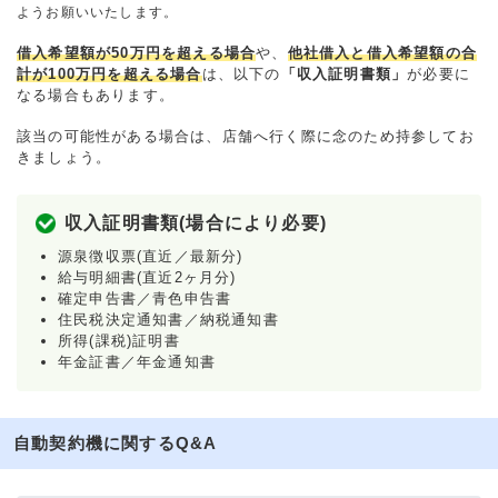
ようお願いいたします。
借入希望額が50万円を超える場合
や、
他社借入と借入希望額の合
計が100万円を超える場合
は、以下の
「収入証明書類」
が必要に
なる場合もあります。
該当の可能性がある場合は、店舗へ行く際に念のため持参してお
きましょう。
収入証明書類(場合により必要)
源泉徴収票(直近／最新分)
給与明細書(直近2ヶ月分)
確定申告書／青色申告書
住民税決定通知書／納税通知書
所得(課税)証明書
年金証書／年金通知書
自動契約機に関するQ&A