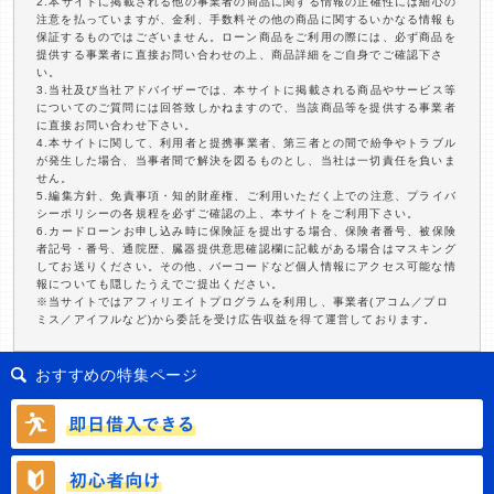
2.本サイトに掲載される他の事業者の商品に関する情報の正確性には細心の
注意を払っていますが、金利、手数料その他の商品に関するいかなる情報も
保証するものではございません。ローン商品をご利用の際には、必ず商品を
提供する事業者に直接お問い合わせの上、商品詳細をご自身でご確認下さ
い。
3.当社及び当社アドバイザーでは、本サイトに掲載される商品やサービス等
についてのご質問には回答致しかねますので、当該商品等を提供する事業者
に直接お問い合わせ下さい。
4.本サイトに関して、利用者と提携事業者、第三者との間で紛争やトラブル
が発生した場合、当事者間で解決を図るものとし、当社は一切責任を負いま
せん。
5.編集方針、免責事項・知的財産権、ご利用いただく上での注意、プライバ
シーポリシーの各規程を必ずご確認の上、本サイトをご利用下さい。
6.カードローンお申し込み時に保険証を提出する場合、保険者番号、被保険
者記号・番号、通院歴、臓器提供意思確認欄に記載がある場合はマスキング
してお送りください。その他、バーコードなど個人情報にアクセス可能な情
報についても隠したうえでご提出ください。
※当サイトではアフィリエイトプログラムを利用し、事業者(アコム／プロ
ミス／アイフルなど)から委託を受け広告収益を得て運営しております。
おすすめの特集ページ