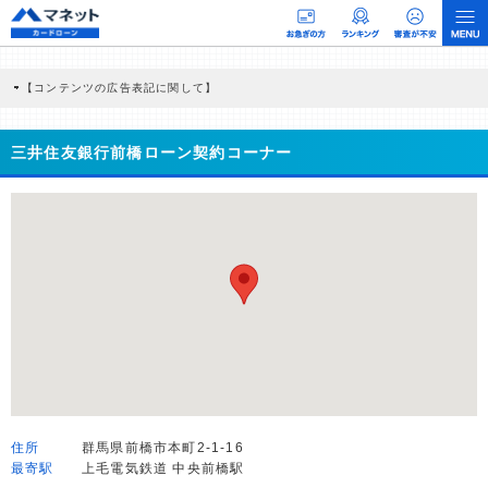
【コンテンツの広告表記に関して】
本コンテンツには、紹介している商品・商材の広告（リンク）を含む場合がありま
す。 これらの広告を経由して読者が企業ホームページを訪れ、成約が発生すると弊
社に対して企業から紹介報酬が支払われるという収益モデルです。 ただし、特定の
三井住友銀行前橋ローン契約コーナー
商品を根拠なくPRするものではなく、当編集部の調査／ユーザーへの口コミ収集な
どに基づき、公平性を担保した情報提供を行っています。
>提携企業一覧
住所
群馬県前橋市本町2-1-16
最寄駅
上毛電気鉄道 中央前橋駅