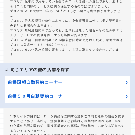
プロミス 記事内で紹介している全ての口コミは個人の感想であり、必ずし
も口コミと同様のサービス提供を保証するものではございません。
プロミス WEB完結で申込み、返済遅延しない場合は郵送物が発生しませ
ん。
プロミス 借入希望額や条件によっては、身分証明書以外にも収入証明書が
必要となる場合があります。
プロミス 無利息期間中であっても、返済に遅延した場合やその他の事情に
より、サービスの提供を停止する可能性があります。
プロミス 店舗・自動契約機・ATM情報は随時変更されるため、最新情報は
プロミス公式サイトをご確認ください
プロミス ※お申込み時間や審査によりご希望に添えない場合がございま
す。
同じエリアの他の店舗を探す
前橋国領自動契約コーナー
前橋５０号自動契約コーナー
1.本サイトの目的は、ローン商品等に関する適切な情報と選択の機会を提供
することにあり、当社は、提携事業者とお客様との契約締結の代理、斡旋、
仲介等の形態を問わず、提携事業者とお客様の間の契約にいかなる関与もす
るものではありません。