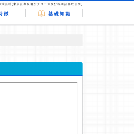
株式会社(東京証券取引所グロース及び福岡証券取引所)
が企業ホームページを訪れ、成約が発生する
はなく、当編集部の調査／ユーザーへの口コ