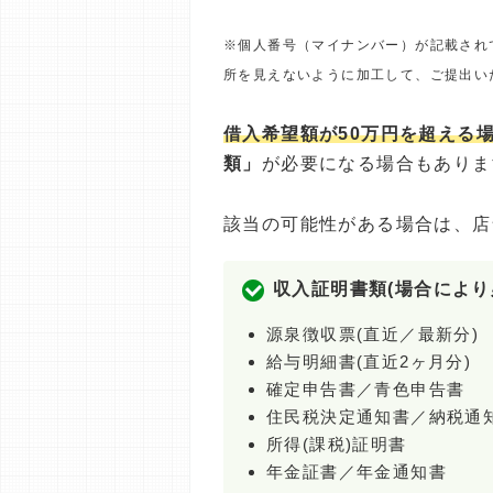
※個人番号（マイナンバー）が記載され
所を見えないように加工して、ご提出い
借入希望額が50万円を超える
類」
が必要になる場合もありま
該当の可能性がある場合は、店
収入証明書類(場合により
源泉徴収票(直近／最新分)
給与明細書(直近2ヶ月分)
確定申告書／青色申告書
住民税決定通知書／納税通
所得(課税)証明書
年金証書／年金通知書