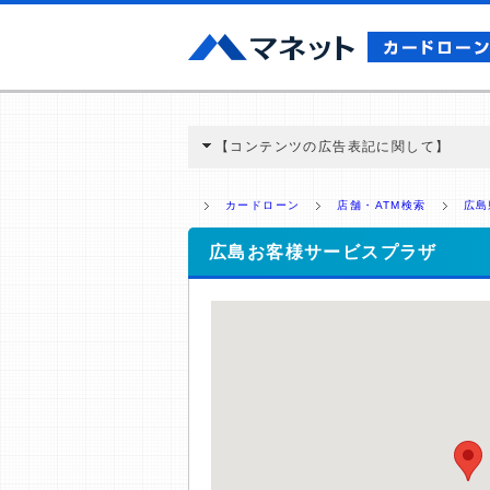
【コンテンツの広告表記に関して】
本コンテンツには、紹介している商品・商材
と弊社に対して企業から紹介報酬が支払われ
カードローン
店舗・ATM検索
広島
ミ収集などに基づき、公平性を担保した情
>提携企業一覧
広島お客様サービスプラザ