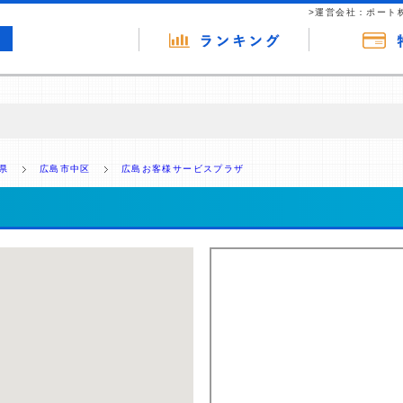
>運営会社：ポート
の広告（リンク）を含む場合があります。 これらの広告を経由して読者
るという収益モデルです。 ただし、特定の商品を根拠なくPRするもので
県
広島市中区
広島お客様サービスプラザ
報提供を行っています。