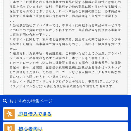
2.本サイトに掲載される他の事業者の商品に関する情報の正確性には細心の
注意を払っていますが、金利、手数料その他の商品に関するいかなる情報も
保証するものではございません。ローン商品をご利用の際には、必ず商品を
提供する事業者に直接お問い合わせの上、商品詳細をご自身でご確認下さ
い。
3.当社及び当社アドバイザーでは、本サイトに掲載される商品やサービス等
についてのご質問には回答致しかねますので、当該商品等を提供する事業者
に直接お問い合わせ下さい。
4.本サイトに関して、利用者と提携事業者、第三者との間で紛争やトラブル
が発生した場合、当事者間で解決を図るものとし、当社は一切責任を負いま
せん。
5.編集方針、免責事項・知的財産権、ご利用いただく上での注意、プライバ
シーポリシーの各規程を必ずご確認の上、本サイトをご利用下さい。
6.カードローンお申し込み時に保険証を提出する場合、保険者番号、被保険
者記号・番号、通院歴、臓器提供意思確認欄に記載がある場合はマスキング
してお送りください。その他、バーコードなど個人情報にアクセス可能な情
報についても隠したうえでご提出ください。
※当サイトではアフィリエイトプログラムを利用し、事業者(アコム／プロ
ミス／アイフルなど)から委託を受け広告収益を得て運営しております。
おすすめの特集ページ