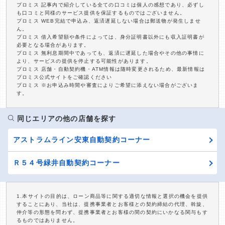
プロミス 記事内で紹介している全ての口コミは個人の感想であり、必ずし
も口コミと同様のサービス提供を保証するものではございません。
プロミス WEB完結で申込み、返済遅延しない場合は郵送物が発生しませ
ん。
プロミス 借入希望額や条件によっては、身分証明書以外にも収入証明書が
必要となる場合があります。
プロミス 無利息期間中であっても、返済に遅延した場合やその他の事情に
より、サービスの提供を停止する可能性があります。
プロミス 店舗・自動契約機・ATM情報は随時変更されるため、最新情報は
プロミス公式サイトをご確認ください
プロミス ※お申込み時間や審査によりご希望に添えない場合がございま
す。
同じエリアの他の店舗を探す
アストラムライン安東自動契約コーナー
Ｒ５４号緑井自動契約コーナー
1.本サイトの目的は、ローン商品等に関する適切な情報と選択の機会を提供
することにあり、当社は、提携事業者とお客様との契約締結の代理、斡旋、
仲介等の形態を問わず、提携事業者とお客様の間の契約にいかなる関与もす
るものではありません。