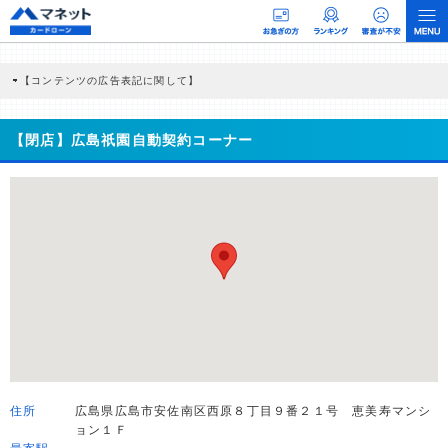
【コンテンツの広告表記に関して】
本コンテンツには、紹介している商品・商材の広告（リンク）を含む場合がありま
す。 これらの広告を経由して読者が企業ホームページを訪れ、成約が発生すると弊
社に対して企業から紹介報酬が支払われるという収益モデルです。 ただし、特定の
【閉店】広島祇園自動契約コーナー
商品を根拠なくPRするものではなく、当編集部の調査／ユーザーへの口コミ収集な
どに基づき、公平性を担保した情報提供を行っています。
>提携企業一覧
住所
広島県広島市安佐南区西原８丁目９番２１号 恵美寿マンシ
ョン１Ｆ