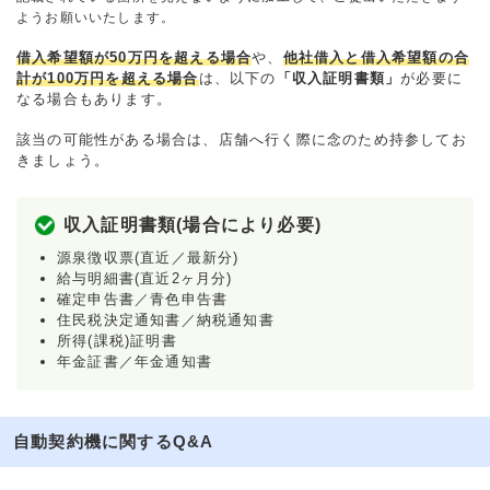
ようお願いいたします。
借入希望額が50万円を超える場合
や、
他社借入と借入希望額の合
計が100万円を超える場合
は、以下の
「収入証明書類」
が必要に
なる場合もあります。
該当の可能性がある場合は、店舗へ行く際に念のため持参してお
きましょう。
収入証明書類(場合により必要)
源泉徴収票(直近／最新分)
給与明細書(直近2ヶ月分)
確定申告書／青色申告書
住民税決定通知書／納税通知書
所得(課税)証明書
年金証書／年金通知書
自動契約機に関するQ&A