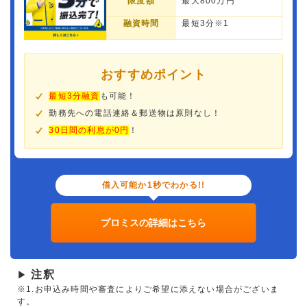
限度額
最大800万円
融資時間
最短3分※1
おすすめポイント
最短3分融資
も可能！
勤務先への電話連絡＆郵送物は原則なし！
30日間の利息が0円
！
借入可能か1秒でわかる!!
プロミスの詳細はこちら
注釈
▶
※1.お申込み時間や審査によりご希望に添えない場合がございま
す。