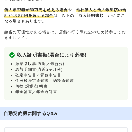
借入希望額が50万円を超える場合
や、
他社借入と借入希望額の合
計が100万円を超える場合
は、以下の
「収入証明書類」
が必要に
なる場合もあります。
該当の可能性がある場合は、店舗へ行く際に念のため持参してお
きましょう。
収入証明書類(場合により必要)
源泉徴収票(直近／最新分)
給与明細書(直近2ヶ月分)
確定申告書／青色申告書
住民税決定通知書／納税通知書
所得(課税)証明書
年金証書／年金通知書
自動契約機に関するQ&A