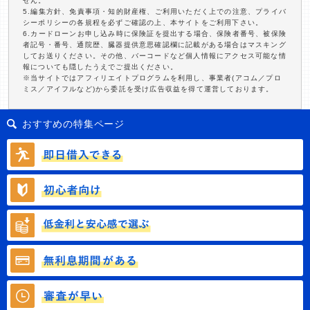
せん。
5.編集方針、免責事項・知的財産権、ご利用いただく上での注意、プライバ
シーポリシーの各規程を必ずご確認の上、本サイトをご利用下さい。
6.カードローンお申し込み時に保険証を提出する場合、保険者番号、被保険
者記号・番号、通院歴、臓器提供意思確認欄に記載がある場合はマスキング
してお送りください。その他、バーコードなど個人情報にアクセス可能な情
報についても隠したうえでご提出ください。
※当サイトではアフィリエイトプログラムを利用し、事業者(アコム／プロ
ミス／アイフルなど)から委託を受け広告収益を得て運営しております。
おすすめの特集ページ