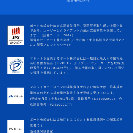
運営会社情報
マネットカードローンの編集責任者および編集者は、日本貸金
業協会の定める貸金業務取扱主任者登録を受けています。
(登録年月日：令和8年1月9日、登録番号：K250020096、合
格証書番号：F241000177)
ポート株式会社は金融庁をはじめとする政府機関への届出済事
業者です。
適格機関投資家