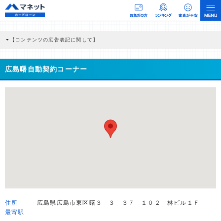
【コンテンツの広告表記に関して】
本コンテンツには、紹介している商品・商材の広告（リンク）を含む場合がありま
す。 これらの広告を経由して読者が企業ホームページを訪れ、成約が発生すると弊
社に対して企業から紹介報酬が支払われるという収益モデルです。 ただし、特定の
広島曙自動契約コーナー
商品を根拠なくPRするものではなく、当編集部の調査／ユーザーへの口コミ収集な
どに基づき、公平性を担保した情報提供を行っています。
>提携企業一覧
住所
広島県広島市東区曙３－３－３７－１０２ 林ビル１Ｆ
最寄駅