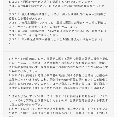
も口コミと同様のサービス提供を保証するものではございません。
プロミス WEB完結で申込み、返済遅延しない場合は郵送物が発生しませ
ん。
プロミス 借入希望額や条件によっては、身分証明書以外にも収入証明書が
必要となる場合があります。
プロミス 無利息期間中であっても、返済に遅延した場合やその他の事情に
より、サービスの提供を停止する可能性があります。
プロミス 店舗・自動契約機・ATM情報は随時変更されるため、最新情報は
プロミス公式サイトをご確認ください
プロミス ※お申込み時間や審査によりご希望に添えない場合がございま
す。
1.本サイトの目的は、ローン商品等に関する適切な情報と選択の機会を提供
することにあり、当社は、提携事業者とお客様との契約締結の代理、斡旋、
仲介等の形態を問わず、提携事業者とお客様の間の契約にいかなる関与もす
るものではありません。
2.本サイトに掲載される他の事業者の商品に関する情報の正確性には細心の
注意を払っていますが、金利、手数料その他の商品に関するいかなる情報も
保証するものではございません。ローン商品をご利用の際には、必ず商品を
提供する事業者に直接お問い合わせの上、商品詳細をご自身でご確認下さ
い。
3.当社及び当社アドバイザーでは、本サイトに掲載される商品やサービス等
についてのご質問には回答致しかねますので、当該商品等を提供する事業者
に直接お問い合わせ下さい。
4.本サイトに関して、利用者と提携事業者、第三者との間で紛争やトラブル
が発生した場合、当事者間で解決を図るものとし、当社は一切責任を負いま