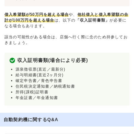
借入希望額が50万円を超える場合
や、
他社借入と借入希望額の合
計が100万円を超える場合
は、以下の
「収入証明書類」
が必要に
なる場合もあります。
該当の可能性がある場合は、店舗へ行く際に念のため持参してお
きましょう。
収入証明書類(場合により必要)
源泉徴収票(直近／最新分)
給与明細書(直近2ヶ月分)
確定申告書／青色申告書
住民税決定通知書／納税通知書
所得(課税)証明書
年金証書／年金通知書
自動契約機に関するQ&A