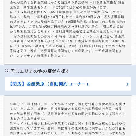
会社が契約する貸金業務にかかる指定紛争解決機関 ※日本貸金業協会 貸金
業相談・紛争解決センター ※ご契約には所定の審査があります。
レイク ■無利息に関して 365日間無利息 ※初めてのご契約 ※Webでお申
込み・ご契約、ご契約額が50万円以上でご契約後59日以内に収入証明書類
の提出とレイクでの登録が完了の方 60日間無利息 ※初めてのご契約 ※We
bお申込み、ご契約額が50万円未満の方 ■無利息の注意点 ・初回契約翌日
から無利息適用となります ・無利息期間経過後は通常金利適用となります
・他の無利息商品との併用不可 商号：新生フィナンシャル株式会社 貸金業
登録番号：関東財務局長(11) 第01024号 日本貸金業協会会員第000003号
レイク 最短即日融資をご希望の場合、21時（日曜日は18時）までのご契約
手続き完了（審査・必要書類の確認含む）が必要です。一部金融機関およ
び、メンテナンス時間等を除きます。
同じエリアの他の店舗を探す
【閉店】函館美原（自動契約コ－ナ－）
1.本サイトの目的は、ローン商品等に関する適切な情報と選択の機会を提供
することにあり、当社は、提携事業者とお客様との契約締結の代理、斡旋、
仲介等の形態を問わず、提携事業者とお客様の間の契約にいかなる関与もす
るものではありません。
2.本サイトに掲載される他の事業者の商品に関する情報の正確性には細心の
注意を払っていますが、金利、手数料その他の商品に関するいかなる情報も
保証するものではございません。ローン商品をご利用の際には、必ず商品を