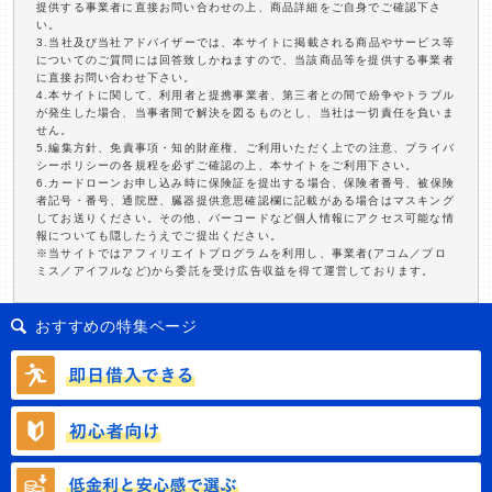
提供する事業者に直接お問い合わせの上、商品詳細をご自身でご確認下さ
い。
3.当社及び当社アドバイザーでは、本サイトに掲載される商品やサービス等
についてのご質問には回答致しかねますので、当該商品等を提供する事業者
に直接お問い合わせ下さい。
4.本サイトに関して、利用者と提携事業者、第三者との間で紛争やトラブル
が発生した場合、当事者間で解決を図るものとし、当社は一切責任を負いま
せん。
5.編集方針、免責事項・知的財産権、ご利用いただく上での注意、プライバ
シーポリシーの各規程を必ずご確認の上、本サイトをご利用下さい。
6.カードローンお申し込み時に保険証を提出する場合、保険者番号、被保険
者記号・番号、通院歴、臓器提供意思確認欄に記載がある場合はマスキング
してお送りください。その他、バーコードなど個人情報にアクセス可能な情
報についても隠したうえでご提出ください。
※当サイトではアフィリエイトプログラムを利用し、事業者(アコム／プロ
ミス／アイフルなど)から委託を受け広告収益を得て運営しております。
おすすめの特集ページ