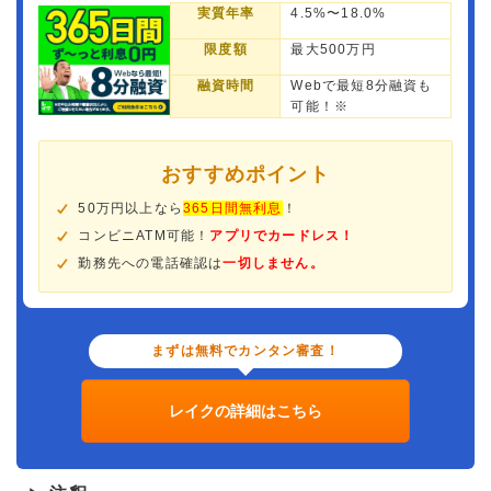
実質年率
4.5%〜18.0%
限度額
最大500万円
融資時間
Webで最短8分融資も
可能！※
おすすめポイント
50万円以上なら
365日間無利息
！
コンビニATM可能！
アプリでカードレス！
勤務先への電話確認は
一切しません。
まずは無料でカンタン審査！
レイクの詳細はこちら