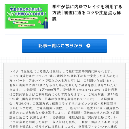
学生が親に内緒でレイクを利用する
方法│審査に通るコツや注意点も解
説
レイク 口座振込による借入は原則として銀行営業時間内に限られます。
レイク ■貸付条件について 満20歳以上70歳以下の方で安定した収入のある
方（パート・アルバイトで収入のある方も可）は、ご利用いただけます。
お取引期間中に満71歳になられた時点で新たなご融資を停止させていただ
きます。 ご融資額：1万~500万円、貸付利率：年4.5~18.0% （貸付利率
はご契約額およびご利用残高に応じて異なります）、 ご利用対象：満20歳
~70歳（国内居住の方、日本の永住権を取得されている方）、 遅延損害
金：年20.0%、ご返済方式：残高スライドリボルビング方式・元利定額リ
ボルビング方式、 ご返済期間（回数）、 最長10年・最大120回（融資額の
範囲内での追加借入や繰上返済により、返済期間・回数はお借入れ及び返済
計画に応じて 変動します）、必要書類：運転免許証（契約額に応じて、レ
イクが必要と判断した場合、 収入証明も提出）、担保・保証人：不要 ※貸
付条件を確認し、借りすぎに注意しましょう。 ※新生フィナンシャル株式