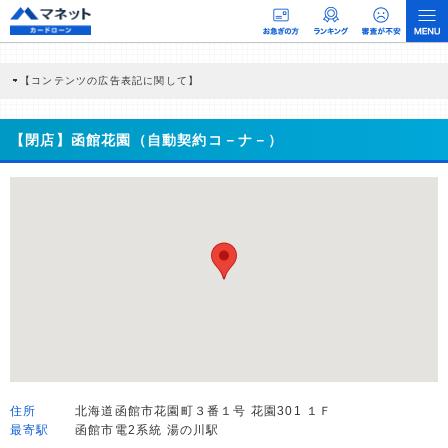
【コンテンツの広告表記に関して】
本コンテンツには、紹介している商品・商材の広告（リンク）を含む場合がありま
す。 これらの広告を経由して読者が企業ホームページを訪れ、成約が発生すると弊
社に対して企業から紹介報酬が支払われるという収益モデルです。 ただし、特定の
【閉店】函館花園（自動契約コ－ナ－）
商品を根拠なくPRするものではなく、当編集部の調査／ユーザーへの口コミ収集な
どに基づき、公平性を担保した情報提供を行っています。
>提携企業一覧
住所
北海道函館市花園町３番１号 花園301 １Ｆ
最寄駅
函館市電2系統 湯の川駅