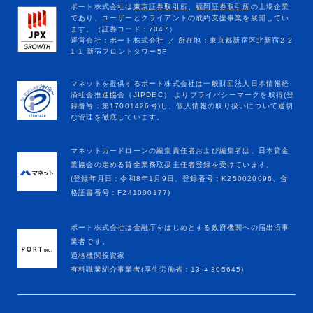
マネットカードローンの編集責任者および編集者は、日本貸金
業協会の定める貸金業務取扱主任者登録を受けています。
(登録年月日：令和8年1月9日、登録番号：K250020096、合
格証書番号：F241000177)
ポート株式会社は金融庁をはじめとする政府機関への届出済事
業者です。
適格機関投資家
有料職業紹介事業者(厚生労働省：13-ﾕ-305645)