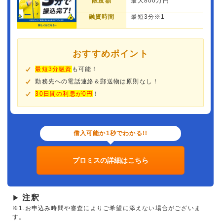
限度額
最大800万円
融資時間
最短3分※1
おすすめポイント
最短3分融資
も可能！
勤務先への電話連絡＆郵送物は原則なし！
30日間の利息が0円
！
借入可能か1秒でわかる!!
プロミスの詳細はこちら
注釈
▶
※1.お申込み時間や審査によりご希望に添えない場合がございま
す。