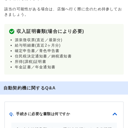
該当の可能性がある場合は、店舗へ行く際に念のため持参してお
きましょう。
収入証明書類(場合により必要)
源泉徴収票(直近／最新分)
給与明細書(直近2ヶ月分)
確定申告書／青色申告書
住民税決定通知書／納税通知書
所得(課税)証明書
年金証書／年金通知書
自動契約機に関するQ&A
手続きに必要な書類は何ですか
Q.