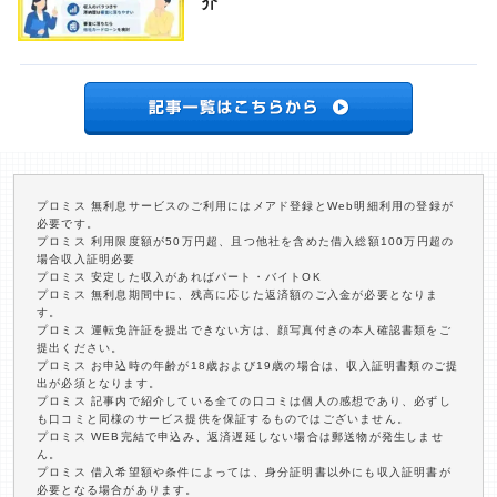
介
プロミス 無利息サービスのご利用にはメアド登録とWeb明細利用の登録が
必要です。
プロミス 利用限度額が50万円超、且つ他社を含めた借入総額100万円超の
場合収入証明必要
プロミス 安定した収入があればパート・バイトOK
プロミス 無利息期間中に、残高に応じた返済額のご入金が必要となりま
す。
プロミス 運転免許証を提出できない方は、顔写真付きの本人確認書類をご
提出ください。
プロミス お申込時の年齢が18歳および19歳の場合は、収入証明書類のご提
出が必須となります。
プロミス 記事内で紹介している全ての口コミは個人の感想であり、必ずし
も口コミと同様のサービス提供を保証するものではございません。
プロミス WEB完結で申込み、返済遅延しない場合は郵送物が発生しませ
ん。
プロミス 借入希望額や条件によっては、身分証明書以外にも収入証明書が
必要となる場合があります。