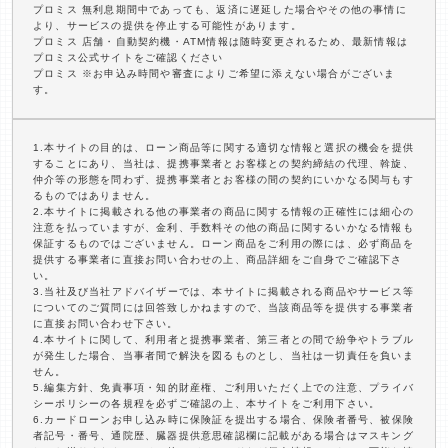
プロミス 無利息期間中であっても、返済に遅延した場合やその他の事情に
より、サービスの提供を停止する可能性があります。
プロミス 店舗・自動契約機・ATM情報は随時変更されるため、最新情報は
プロミス公式サイトをご確認ください
プロミス ※お申込み時間や審査によりご希望に添えない場合がございま
す。
1.本サイトの目的は、ローン商品等に関する適切な情報と選択の機会を提供
することにあり、当社は、提携事業者とお客様との契約締結の代理、斡旋、
仲介等の形態を問わず、提携事業者とお客様の間の契約にいかなる関与もす
るものではありません。
2.本サイトに掲載される他の事業者の商品に関する情報の正確性には細心の
注意を払っていますが、金利、手数料その他の商品に関するいかなる情報も
保証するものではございません。ローン商品をご利用の際には、必ず商品を
提供する事業者に直接お問い合わせの上、商品詳細をご自身でご確認下さ
い。
3.当社及び当社アドバイザーでは、本サイトに掲載される商品やサービス等
についてのご質問には回答致しかねますので、当該商品等を提供する事業者
に直接お問い合わせ下さい。
4.本サイトに関して、利用者と提携事業者、第三者との間で紛争やトラブル
が発生した場合、当事者間で解決を図るものとし、当社は一切責任を負いま
せん。
5.編集方針、免責事項・知的財産権、ご利用いただく上での注意、プライバ
シーポリシーの各規程を必ずご確認の上、本サイトをご利用下さい。
6.カードローンお申し込み時に保険証を提出する場合、保険者番号、被保険
者記号・番号、通院歴、臓器提供意思確認欄に記載がある場合はマスキング