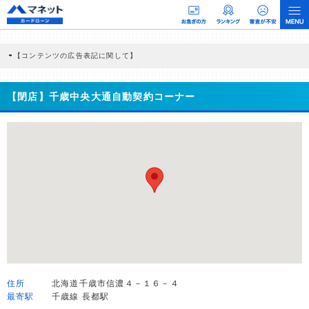
【コンテンツの広告表記に関して】
本コンテンツには、紹介している商品・商材の広告（リンク）を含む場合がありま
す。 これらの広告を経由して読者が企業ホームページを訪れ、成約が発生すると弊
社に対して企業から紹介報酬が支払われるという収益モデルです。 ただし、特定の
【閉店】千歳中央大通自動契約コーナー
商品を根拠なくPRするものではなく、当編集部の調査／ユーザーへの口コミ収集な
どに基づき、公平性を担保した情報提供を行っています。
>提携企業一覧
住所
北海道千歳市信濃４－１６－４
最寄駅
千歳線 長都駅