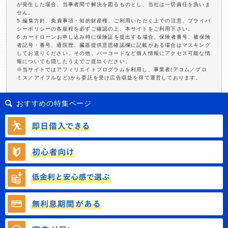
が発生した場合、当事者間で解決を図るものとし、当社は一切責任を負いま
せん。
5.編集方針、免責事項・知的財産権、ご利用いただく上での注意、プライバ
シーポリシーの各規程を必ずご確認の上、本サイトをご利用下さい。
6.カードローンお申し込み時に保険証を提出する場合、保険者番号、被保険
者記号・番号、通院歴、臓器提供意思確認欄に記載がある場合はマスキング
してお送りください。その他、バーコードなど個人情報にアクセス可能な情
報についても隠したうえでご提出ください。
※当サイトではアフィリエイトプログラムを利用し、事業者(アコム／プロ
ミス／アイフルなど)から委託を受け広告収益を得て運営しております。
おすすめの特集ページ