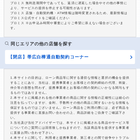
プロミス 無利息期間中であっても、返済に遅延した場合やその他の事情に
より、サービスの提供を停止する可能性があります。
プロミス 店舗・自動契約機・ATM情報は随時変更されるため、最新情報は
プロミス公式サイトをご確認ください
プロミス ※お申込み時間や審査によりご希望に添えない場合がございま
す。
同じエリアの他の店舗を探す
【閉店】帯広白樺通自動契約コーナー
1.本サイトの目的は、ローン商品等に関する適切な情報と選択の機会を提供
することにあり、当社は、提携事業者とお客様との契約締結の代理、斡旋、
仲介等の形態を問わず、提携事業者とお客様の間の契約にいかなる関与もす
るものではありません。
2.本サイトに掲載される他の事業者の商品に関する情報の正確性には細心の
注意を払っていますが、金利、手数料その他の商品に関するいかなる情報も
保証するものではございません。ローン商品をご利用の際には、必ず商品を
提供する事業者に直接お問い合わせの上、商品詳細をご自身でご確認下さ
い。
3.当社及び当社アドバイザーでは、本サイトに掲載される商品やサービス等
についてのご質問には回答致しかねますので、当該商品等を提供する事業者
に直接お問い合わせ下さい。
4.本サイトに関して、利用者と提携事業者、第三者との間で紛争やトラブル