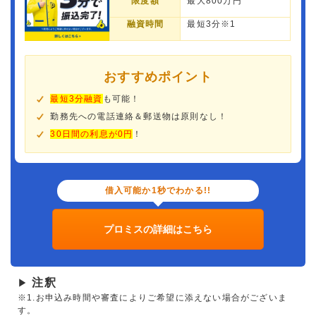
限度額
最大800万円
融資時間
最短3分※1
おすすめポイント
最短3分融資
も可能！
勤務先への電話連絡＆郵送物は原則なし！
30日間の利息が0円
！
借入可能か1秒でわかる!!
プロミスの詳細はこちら
注釈
▶
※1.お申込み時間や審査によりご希望に添えない場合がございま
す。