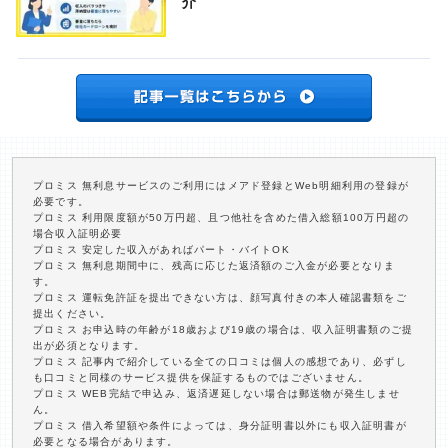
介
プロミス 無利息サービスのご利用にはメアド登録とWeb明細利用の登録が
必要です。
プロミス 利用限度額が50万円超、且つ他社を含めた借入総額100万円超の
場合収入証明必要
プロミス 安定した収入があればパート・バイトOK
プロミス 無利息期間中に、残高に応じた返済額のご入金が必要となりま
す。
プロミス 運転免許証を提出できない方は、顔写真付きの本人確認書類をご
提出ください。
プロミス お申込時の年齢が18歳および19歳の場合は、収入証明書類のご提
出が必須となります。
プロミス 記事内で紹介している全ての口コミは個人の感想であり、必ずし
も口コミと同様のサービス提供を保証するものではございません。
プロミス WEB完結で申込み、返済遅延しない場合は郵送物が発生しませ
ん。
プロミス 借入希望額や条件によっては、身分証明書以外にも収入証明書が
必要となる場合があります。