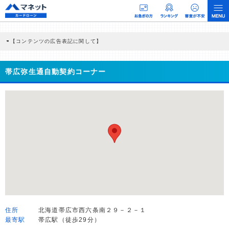
【コンテンツの広告表記に関して】
本コンテンツには、紹介している商品・商材の広告（リンク）を含む場合がありま
す。 これらの広告を経由して読者が企業ホームページを訪れ、成約が発生すると弊
社に対して企業から紹介報酬が支払われるという収益モデルです。 ただし、特定の
帯広弥生通自動契約コーナー
商品を根拠なくPRするものではなく、当編集部の調査／ユーザーへの口コミ収集な
どに基づき、公平性を担保した情報提供を行っています。
>提携企業一覧
住所
北海道帯広市西六条南２９－２－１
最寄駅
帯広駅（徒歩29分）