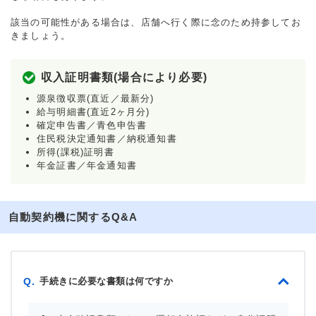
該当の可能性がある場合は、店舗へ行く際に念のため持参してお
きましょう。
収入証明書類(場合により必要)
源泉徴収票(直近／最新分)
給与明細書(直近2ヶ月分)
確定申告書／青色申告書
住民税決定通知書／納税通知書
所得(課税)証明書
年金証書／年金通知書
自動契約機に関するQ&A
手続きに必要な書類は何ですか
Q.