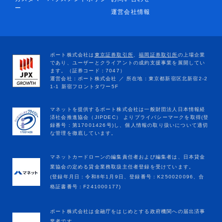
ー
運営会社情報
マネットカードローンの編集責任者および編集者は、日本貸金
業協会の定める貸金業務取扱主任者登録を受けています。
(登録年月日：令和8年1月9日、登録番号：K250020096、合
格証書番号：F241000177)
ポート株式会社は金融庁をはじめとする政府機関への届出済事
業者です。