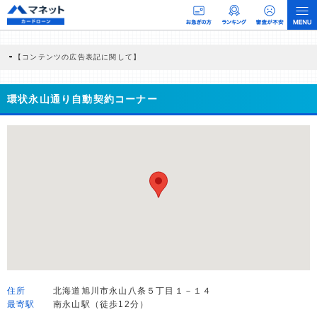
【コンテンツの広告表記に関して】
本コンテンツには、紹介している商品・商材の広告（リンク）を含む場合がありま
す。 これらの広告を経由して読者が企業ホームページを訪れ、成約が発生すると弊
社に対して企業から紹介報酬が支払われるという収益モデルです。 ただし、特定の
環状永山通り自動契約コーナー
商品を根拠なくPRするものではなく、当編集部の調査／ユーザーへの口コミ収集な
どに基づき、公平性を担保した情報提供を行っています。
>提携企業一覧
住所
北海道旭川市永山八条５丁目１－１４
最寄駅
南永山駅（徒歩12分）