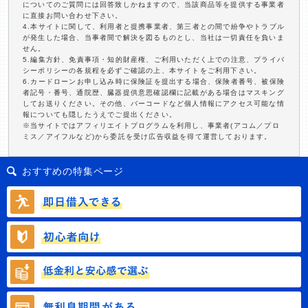
についてのご質問には回答致しかねますので、当該商品等を提供する事業者
に直接お問い合わせ下さい。
4.本サイトに関して、利用者と提携事業者、第三者との間で紛争やトラブル
が発生した場合、当事者間で解決を図るものとし、当社は一切責任を負いま
せん。
5.編集方針、免責事項・知的財産権、ご利用いただく上での注意、プライバ
シーポリシーの各規程を必ずご確認の上、本サイトをご利用下さい。
6.カードローンお申し込み時に保険証を提出する場合、保険者番号、被保険
者記号・番号、通院歴、臓器提供意思確認欄に記載がある場合はマスキング
してお送りください。その他、バーコードなど個人情報にアクセス可能な情
報についても隠したうえでご提出ください。
※当サイトではアフィリエイトプログラムを利用し、事業者(アコム／プロ
ミス／アイフルなど)から委託を受け広告収益を得て運営しております。
おすすめの特集ページ