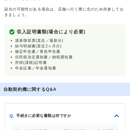
該当の可能性がある場合は、店舗へ行く際に念のため持参してお
きましょう。
収入証明書類(場合により必要)
源泉徴収票(直近／最新分)
給与明細書(直近2ヶ月分)
確定申告書／青色申告書
住民税決定通知書／納税通知書
所得(課税)証明書
年金証書／年金通知書
自動契約機に関するQ&A
手続きに必要な書類は何ですか
Q.