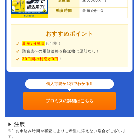
限度額
最大800万円
融資時間
最短3分※1
おすすめポイント
最短3分融資
も可能！
勤務先への電話連絡＆郵送物は原則なし！
30日間の利息が0円
！
借入可能か1秒でわかる!!
プロミスの詳細はこちら
注釈
▶
※1.お申込み時間や審査によりご希望に添えない場合がございま
す。