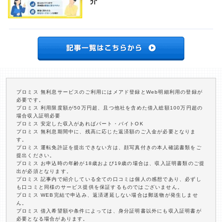
介
プロミス 無利息サービスのご利用にはメアド登録とWeb明細利用の登録が
必要です。
プロミス 利用限度額が50万円超、且つ他社を含めた借入総額100万円超の
場合収入証明必要
プロミス 安定した収入があればパート・バイトOK
プロミス 無利息期間中に、残高に応じた返済額のご入金が必要となりま
す。
プロミス 運転免許証を提出できない方は、顔写真付きの本人確認書類をご
提出ください。
プロミス お申込時の年齢が18歳および19歳の場合は、収入証明書類のご提
出が必須となります。
プロミス 記事内で紹介している全ての口コミは個人の感想であり、必ずし
も口コミと同様のサービス提供を保証するものではございません。
プロミス WEB完結で申込み、返済遅延しない場合は郵送物が発生しませ
ん。
プロミス 借入希望額や条件によっては、身分証明書以外にも収入証明書が
必要となる場合があります。