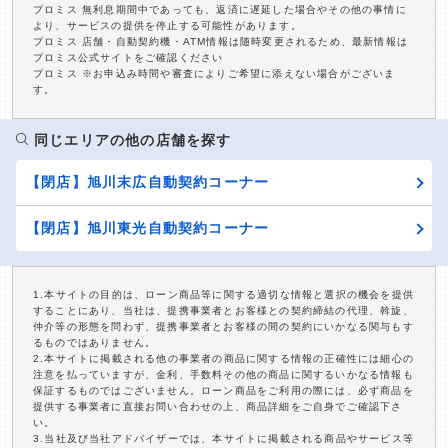
プロミス 無利息期間中であっても、返済に遅延した場合やその他の事情に
より、サービスの提供を停止する可能性があります。
プロミス 店舗・自動契約機・ATM情報は随時変更されるため、最新情報は
プロミス公式サイトをご確認ください
プロミス ※お申込み時間や審査によりご希望に添えない場合がございま
す。
同じエリアの他の店舗を探す
【閉店】旭川末広自動契約コーナー
【閉店】旭川東光自動契約コーナー
1.本サイトの目的は、ローン商品等に関する適切な情報と選択の機会を提供
することにあり、当社は、提携事業者とお客様との契約締結の代理、斡旋、
仲介等の形態を問わず、提携事業者とお客様の間の契約にいかなる関与もす
るものではありません。
2.本サイトに掲載される他の事業者の商品に関する情報の正確性には細心の
注意を払っていますが、金利、手数料その他の商品に関するいかなる情報も
保証するものではございません。ローン商品をご利用の際には、必ず商品を
提供する事業者に直接お問い合わせの上、商品詳細をご自身でご確認下さ
い。
3.当社及び当社アドバイザーでは、本サイトに掲載される商品やサービス等