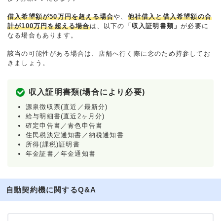
借入希望額が50万円を超える場合
や、
他社借入と借入希望額の合
計が100万円を超える場合
は、以下の
「収入証明書類」
が必要に
なる場合もあります。
該当の可能性がある場合は、店舗へ行く際に念のため持参してお
きましょう。
収入証明書類(場合により必要)
源泉徴収票(直近／最新分)
給与明細書(直近2ヶ月分)
確定申告書／青色申告書
住民税決定通知書／納税通知書
所得(課税)証明書
年金証書／年金通知書
自動契約機に関するQ&A