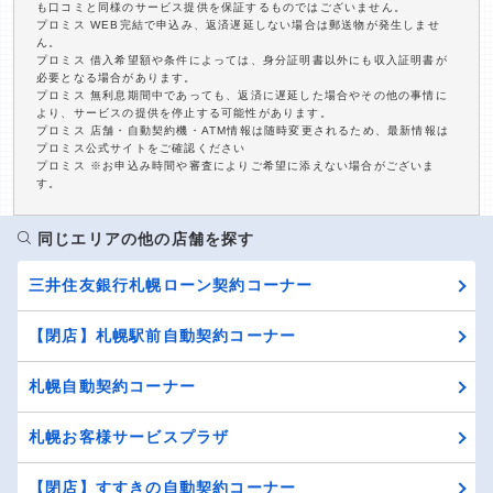
も口コミと同様のサービス提供を保証するものではございません。
プロミス WEB完結で申込み、返済遅延しない場合は郵送物が発生しませ
ん。
プロミス 借入希望額や条件によっては、身分証明書以外にも収入証明書が
必要となる場合があります。
プロミス 無利息期間中であっても、返済に遅延した場合やその他の事情に
より、サービスの提供を停止する可能性があります。
プロミス 店舗・自動契約機・ATM情報は随時変更されるため、最新情報は
プロミス公式サイトをご確認ください
プロミス ※お申込み時間や審査によりご希望に添えない場合がございま
す。
同じエリアの他の店舗を探す
三井住友銀行札幌ローン契約コーナー
【閉店】札幌駅前自動契約コーナー
札幌自動契約コーナー
札幌お客様サービスプラザ
【閉店】すすきの自動契約コーナー