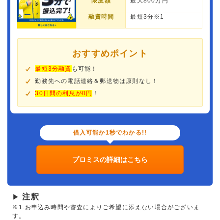
限度額
最大800万円
融資時間
最短3分※1
おすすめポイント
最短3分融資
も可能！
勤務先への電話連絡＆郵送物は原則なし！
30日間の利息が0円
！
借入可能か1秒でわかる!!
プロミスの詳細はこちら
注釈
▶
※1.お申込み時間や審査によりご希望に添えない場合がございま
す。