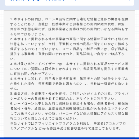
1.本サイトの目的は、ローン商品等に関する適切な情報と選択の機会を提供
することにあり、当社は、提携事業者とお客様との契約締結の代理、斡旋、
仲介等の形態を問わず、提携事業者とお客様の間の契約にいかなる関与もす
るものではありません。
2.本サイトに掲載される他の事業者の商品に関する情報の正確性には細心の
注意を払っていますが、金利、手数料その他の商品に関するいかなる情報も
保証するものではございません。ローン商品をご利用の際には、必ず商品を
提供する事業者に直接お問い合わせの上、商品詳細をご自身でご確認下さ
い。
3.当社及び当社アドバイザーでは、本サイトに掲載される商品やサービス等
についてのご質問には回答致しかねますので、当該商品等を提供する事業者
に直接お問い合わせ下さい。
4.本サイトに関して、利用者と提携事業者、第三者との間で紛争やトラブル
が発生した場合、当事者間で解決を図るものとし、当社は一切責任を負いま
せん。
5.編集方針、免責事項・知的財産権、ご利用いただく上での注意、プライバ
シーポリシーの各規程を必ずご確認の上、本サイトをご利用下さい。
6.カードローンお申し込み時に保険証を提出する場合、保険者番号、被保険
者記号・番号、通院歴、臓器提供意思確認欄に記載がある場合はマスキング
してお送りください。その他、バーコードなど個人情報にアクセス可能な情
報についても隠したうえでご提出ください。
※当サイトではアフィリエイトプログラムを利用し、事業者(アコム／プロ
ミス／アイフルなど)から委託を受け広告収益を得て運営しております。