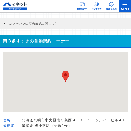
【コンテンツの広告表記に関して】
本コンテンツには、紹介している商品・商材の広告（リンク）を含む場合がありま
す。 これらの広告を経由して読者が企業ホームページを訪れ、成約が発生すると弊
社に対して企業から紹介報酬が支払われるという収益モデルです。 ただし、特定の
南３条すすきの自動契約コーナー
商品を根拠なくPRするものではなく、当編集部の調査／ユーザーへの口コミ収集な
どに基づき、公平性を担保した情報提供を行っています。
>提携企業一覧
住所
北海道札幌市中央区南３条西４－１－１ シルバービル４Ｆ
最寄駅
環状線 狸小路駅（徒歩1分）