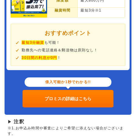
限度額
最大800万円
融資時間
最短3分※1
おすすめポイント
最短3分融資
も可能！
勤務先への電話連絡＆郵送物は原則なし！
30日間の利息が0円
！
借入可能か1秒でわかる!!
プロミスの詳細はこちら
注釈
▶
※1.お申込み時間や審査によりご希望に添えない場合がございま
す。