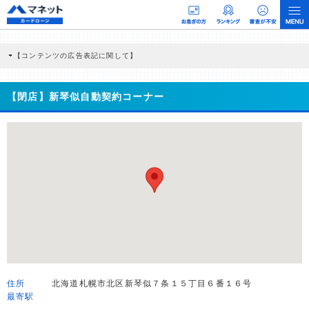
【コンテンツの広告表記に関して】
本コンテンツには、紹介している商品・商材の広告（リンク）を含む場合がありま
す。 これらの広告を経由して読者が企業ホームページを訪れ、成約が発生すると弊
社に対して企業から紹介報酬が支払われるという収益モデルです。 ただし、特定の
【閉店】新琴似自動契約コーナー
商品を根拠なくPRするものではなく、当編集部の調査／ユーザーへの口コミ収集な
どに基づき、公平性を担保した情報提供を行っています。
>提携企業一覧
住所
北海道札幌市北区新琴似７条１５丁目６番１６号
最寄駅