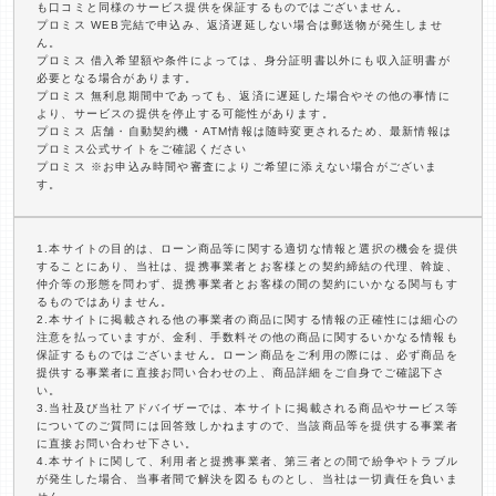
も口コミと同様のサービス提供を保証するものではございません。
プロミス WEB完結で申込み、返済遅延しない場合は郵送物が発生しませ
ん。
プロミス 借入希望額や条件によっては、身分証明書以外にも収入証明書が
必要となる場合があります。
プロミス 無利息期間中であっても、返済に遅延した場合やその他の事情に
より、サービスの提供を停止する可能性があります。
プロミス 店舗・自動契約機・ATM情報は随時変更されるため、最新情報は
プロミス公式サイトをご確認ください
プロミス ※お申込み時間や審査によりご希望に添えない場合がございま
す。
1.本サイトの目的は、ローン商品等に関する適切な情報と選択の機会を提供
することにあり、当社は、提携事業者とお客様との契約締結の代理、斡旋、
仲介等の形態を問わず、提携事業者とお客様の間の契約にいかなる関与もす
るものではありません。
2.本サイトに掲載される他の事業者の商品に関する情報の正確性には細心の
注意を払っていますが、金利、手数料その他の商品に関するいかなる情報も
保証するものではございません。ローン商品をご利用の際には、必ず商品を
提供する事業者に直接お問い合わせの上、商品詳細をご自身でご確認下さ
い。
3.当社及び当社アドバイザーでは、本サイトに掲載される商品やサービス等
についてのご質問には回答致しかねますので、当該商品等を提供する事業者
に直接お問い合わせ下さい。
4.本サイトに関して、利用者と提携事業者、第三者との間で紛争やトラブル
が発生した場合、当事者間で解決を図るものとし、当社は一切責任を負いま