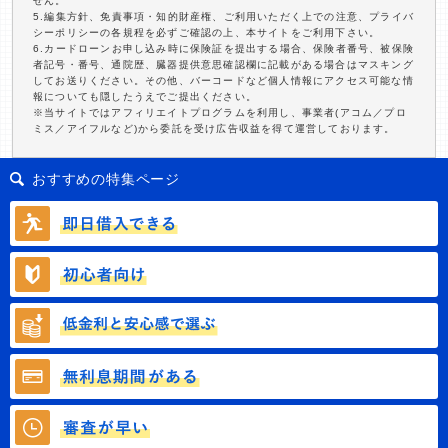
せん。
5.編集方針、免責事項・知的財産権、ご利用いただく上での注意、プライバ
シーポリシーの各規程を必ずご確認の上、本サイトをご利用下さい。
6.カードローンお申し込み時に保険証を提出する場合、保険者番号、被保険
者記号・番号、通院歴、臓器提供意思確認欄に記載がある場合はマスキング
してお送りください。その他、バーコードなど個人情報にアクセス可能な情
報についても隠したうえでご提出ください。
※当サイトではアフィリエイトプログラムを利用し、事業者(アコム／プロ
ミス／アイフルなど)から委託を受け広告収益を得て運営しております。
おすすめの特集ページ