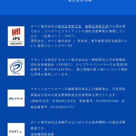
運営会社情報
マネットカードローンの編集責任者および編集者は、日本貸金
業協会の定める貸金業務取扱主任者登録を受けています。
(登録年月日：令和8年1月9日、登録番号：K250020096、合
格証書番号：F241000177)
ポート株式会社は金融庁をはじめとする政府機関への届出済事
業者です。
適格機関投資家