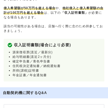
借入希望額が50万円を超える場合
や、
他社借入と借入希望額の合
計が100万円を超える場合
は、以下の
「収入証明書類」
が必要に
なる場合もあります。
該当の可能性がある場合は、店舗へ行く際に念のため持参してお
きましょう。
収入証明書類(場合により必要)
源泉徴収票(直近／最新分)
給与明細書(直近2ヶ月分)
確定申告書／青色申告書
住民税決定通知書／納税通知書
所得(課税)証明書
年金証書／年金通知書
自動契約機に関するQ&A