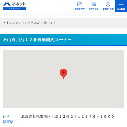
【コンテンツの広告表記に関して】
本コンテンツには、紹介している商品・商材の広告（リンク）を含む場合がありま
す。 これらの広告を経由して読者が企業ホームページを訪れ、成約が発生すると弊
社に対して企業から紹介報酬が支払われるという収益モデルです。 ただし、特定の
石山通川沿１２条自動契約コーナー
商品を根拠なくPRするものではなく、当編集部の調査／ユーザーへの口コミ収集な
どに基づき、公平性を担保した情報提供を行っています。
>提携企業一覧
住所
北海道札幌市南区川沿１２条２丁目１８７６－１９００
最寄駅