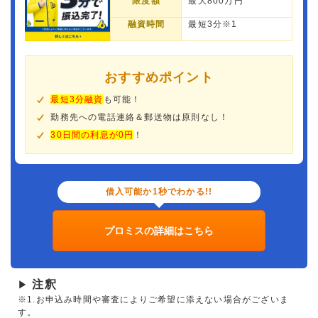
限度額
最大800万円
融資時間
最短3分※1
おすすめポイント
最短3分融資
も可能！
勤務先への電話連絡＆郵送物は原則なし！
30日間の利息が0円
！
借入可能か1秒でわかる!!
プロミスの詳細はこちら
注釈
▶
※1.お申込み時間や審査によりご希望に添えない場合がございま
す。