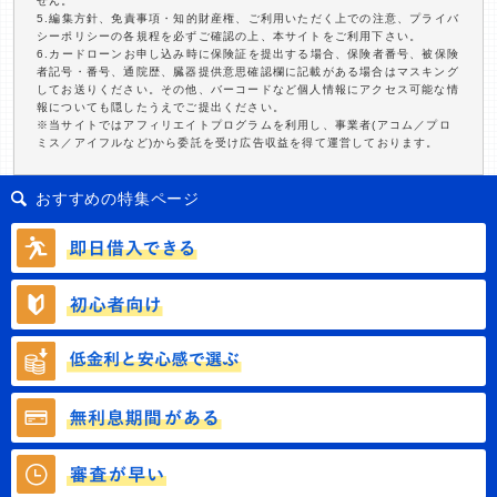
せん。
5.編集方針、免責事項・知的財産権、ご利用いただく上での注意、プライバ
シーポリシーの各規程を必ずご確認の上、本サイトをご利用下さい。
6.カードローンお申し込み時に保険証を提出する場合、保険者番号、被保険
者記号・番号、通院歴、臓器提供意思確認欄に記載がある場合はマスキング
してお送りください。その他、バーコードなど個人情報にアクセス可能な情
報についても隠したうえでご提出ください。
※当サイトではアフィリエイトプログラムを利用し、事業者(アコム／プロ
ミス／アイフルなど)から委託を受け広告収益を得て運営しております。
おすすめの特集ページ