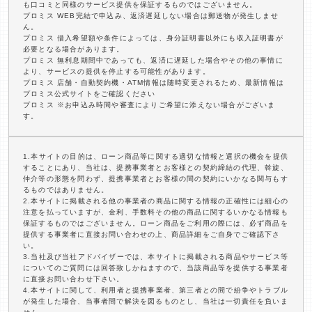
も口コミと同様のサービス提供を保証するものではございません。
プロミス WEB完結で申込み、返済遅延しない場合は郵送物が発生しませ
ん。
プロミス 借入希望額や条件によっては、身分証明書以外にも収入証明書が
必要となる場合があります。
プロミス 無利息期間中であっても、返済に遅延した場合やその他の事情に
より、サービスの提供を停止する可能性があります。
プロミス 店舗・自動契約機・ATM情報は随時変更されるため、最新情報は
プロミス公式サイトをご確認ください
プロミス ※お申込み時間や審査によりご希望に添えない場合がございま
す。
1.本サイトの目的は、ローン商品等に関する適切な情報と選択の機会を提供
することにあり、当社は、提携事業者とお客様との契約締結の代理、斡旋、
仲介等の形態を問わず、提携事業者とお客様の間の契約にいかなる関与もす
るものではありません。
2.本サイトに掲載される他の事業者の商品に関する情報の正確性には細心の
注意を払っていますが、金利、手数料その他の商品に関するいかなる情報も
保証するものではございません。ローン商品をご利用の際には、必ず商品を
提供する事業者に直接お問い合わせの上、商品詳細をご自身でご確認下さ
い。
3.当社及び当社アドバイザーでは、本サイトに掲載される商品やサービス等
についてのご質問には回答致しかねますので、当該商品等を提供する事業者
に直接お問い合わせ下さい。
4.本サイトに関して、利用者と提携事業者、第三者との間で紛争やトラブル
が発生した場合、当事者間で解決を図るものとし、当社は一切責任を負いま