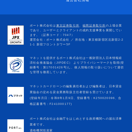
運営会社情報
マネットカードローンの編集責任者および編集者は、日本貸金
業協会の定める貸金業務取扱主任者登録を受けています。
(登録年月日：令和8年1月9日、登録番号：K250020096、合
格証書番号：F241000177)
ポート株式会社は金融庁をはじめとする政府機関への届出済事
業者です。
適格機関投資家