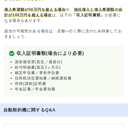
借入希望額が50万円を超える場合
や、
他社借入と借入希望額の合
計が100万円を超える場合
は、以下の
「収入証明書類」
が必要に
なる場合もあります。
該当の可能性がある場合は、店舗へ行く際に念のため持参してお
きましょう。
収入証明書類(場合により必要)
源泉徴収票(直近／最新分)
給与明細書(直近2ヶ月分)
確定申告書／青色申告書
住民税決定通知書／納税通知書
所得(課税)証明書
年金証書／年金通知書
自動契約機に関するQ&A