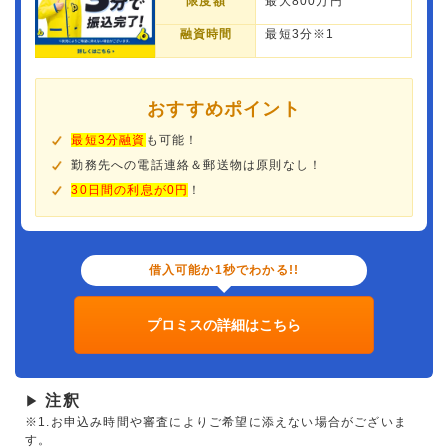
限度額
最大800万円
融資時間
最短3分※1
おすすめポイント
最短3分融資
も可能！
勤務先への電話連絡＆郵送物は原則なし！
30日間の利息が0円
！
借入可能か1秒でわかる!!
プロミスの詳細はこちら
注釈
▶
※1.お申込み時間や審査によりご希望に添えない場合がございま
す。