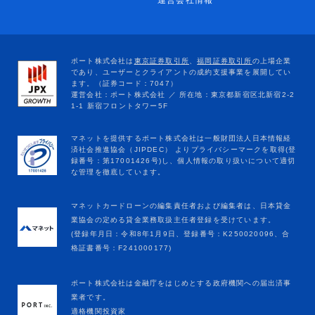
運営会社情報
マネットカードローンの編集責任者および編集者は、日本貸金
業協会の定める貸金業務取扱主任者登録を受けています。
(登録年月日：令和8年1月9日、登録番号：K250020096、合
格証書番号：F241000177)
ポート株式会社は金融庁をはじめとする政府機関への届出済事
業者です。
適格機関投資家