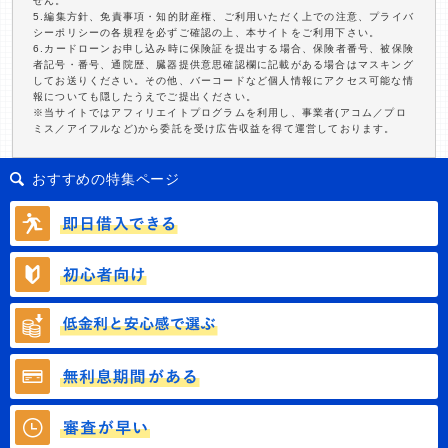
せん。
5.編集方針、免責事項・知的財産権、ご利用いただく上での注意、プライバ
シーポリシーの各規程を必ずご確認の上、本サイトをご利用下さい。
6.カードローンお申し込み時に保険証を提出する場合、保険者番号、被保険
者記号・番号、通院歴、臓器提供意思確認欄に記載がある場合はマスキング
してお送りください。その他、バーコードなど個人情報にアクセス可能な情
報についても隠したうえでご提出ください。
※当サイトではアフィリエイトプログラムを利用し、事業者(アコム／プロ
ミス／アイフルなど)から委託を受け広告収益を得て運営しております。
おすすめの特集ページ