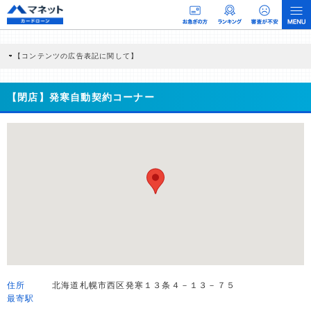
【コンテンツの広告表記に関して】
本コンテンツには、紹介している商品・商材の広告（リンク）を含む場合がありま
す。 これらの広告を経由して読者が企業ホームページを訪れ、成約が発生すると弊
社に対して企業から紹介報酬が支払われるという収益モデルです。 ただし、特定の
【閉店】発寒自動契約コーナー
商品を根拠なくPRするものではなく、当編集部の調査／ユーザーへの口コミ収集な
どに基づき、公平性を担保した情報提供を行っています。
>提携企業一覧
住所
北海道札幌市西区発寒１３条４－１３－７５
最寄駅