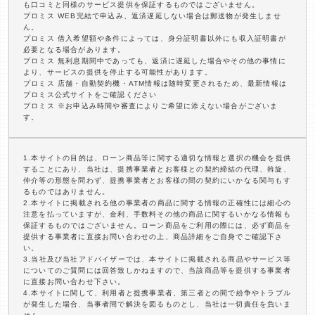
も口コミと同様のサービス提供を保証するものではございません。
プロミス WEB完結で申込み、返済遅延しない場合は郵送物が発生しませ
ん。
プロミス 借入希望額や条件によっては、身分証明書以外にも収入証明書が
必要となる場合があります。
プロミス 無利息期間中であっても、返済に遅延した場合やその他の事情に
より、サービスの提供を停止する可能性があります。
プロミス 店舗・自動契約機・ATM情報は随時変更されるため、最新情報は
プロミス公式サイトをご確認ください
プロミス ※お申込み時間や審査によりご希望に添えない場合がございま
す。
1.本サイトの目的は、ローン商品等に関する適切な情報と選択の機会を提供
することにあり、当社は、提携事業者とお客様との契約締結の代理、斡旋、
仲介等の形態を問わず、提携事業者とお客様の間の契約にいかなる関与もす
るものではありません。
2.本サイトに掲載される他の事業者の商品に関する情報の正確性には細心の
注意を払っていますが、金利、手数料その他の商品に関するいかなる情報も
保証するものではございません。ローン商品をご利用の際には、必ず商品を
提供する事業者に直接お問い合わせの上、商品詳細をご自身でご確認下さ
い。
3.当社及び当社アドバイザーでは、本サイトに掲載される商品やサービス等
についてのご質問には回答致しかねますので、当該商品等を提供する事業者
に直接お問い合わせ下さい。
4.本サイトに関して、利用者と提携事業者、第三者との間で紛争やトラブル
が発生した場合、当事者間で解決を図るものとし、当社は一切責任を負いま