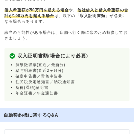
借入希望額が50万円を超える場合
や、
他社借入と借入希望額の合
計が100万円を超える場合
は、以下の
「収入証明書類」
が必要に
なる場合もあります。
該当の可能性がある場合は、店舗へ行く際に念のため持参してお
きましょう。
収入証明書類(場合により必要)
源泉徴収票(直近／最新分)
給与明細書(直近2ヶ月分)
確定申告書／青色申告書
住民税決定通知書／納税通知書
所得(課税)証明書
年金証書／年金通知書
自動契約機に関するQ&A