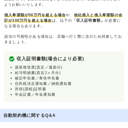
ようお願いいたします。
借入希望額が50万円を超える場合
や、
他社借入と借入希望額の合
計が100万円を超える場合
は、以下の
「収入証明書類」
が必要に
なる場合もあります。
該当の可能性がある場合は、店舗へ行く際に念のため持参してお
きましょう。
収入証明書類(場合により必要)
源泉徴収票(直近／最新分)
給与明細書(直近2ヶ月分)
確定申告書／青色申告書
住民税決定通知書／納税通知書
所得(課税)証明書
年金証書／年金通知書
自動契約機に関するQ&A