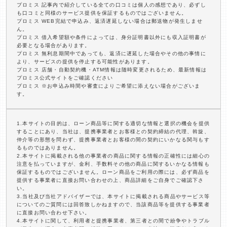
プロミス 記事内で紹介している全ての口コミは個人の感想であり、必ずし
も口コミと同様のサービス提供を保証するものではございません。
プロミス WEB完結で申込み、返済遅延しない場合は郵送物が発生しませ
ん。
プロミス 借入希望額や条件によっては、身分証明書以外にも収入証明書が
必要となる場合があります。
プロミス 無利息期間中であっても、返済に遅延した場合やその他の事情に
より、サービスの提供を停止する可能性があります。
プロミス 店舗・自動契約機・ATM情報は随時変更されるため、最新情報は
プロミス公式サイトをご確認ください
プロミス ※お申込み時間や審査によりご希望に添えない場合がございま
す。
1.本サイトの目的は、ローン商品等に関する適切な情報と選択の機会を提供
することにあり、当社は、提携事業者とお客様との契約締結の代理、斡旋、
仲介等の形態を問わず、提携事業者とお客様の間の契約にいかなる関与もす
るものではありません。
2.本サイトに掲載される他の事業者の商品に関する情報の正確性には細心の
注意を払っていますが、金利、手数料その他の商品に関するいかなる情報も
保証するものではございません。ローン商品をご利用の際には、必ず商品を
提供する事業者に直接お問い合わせの上、商品詳細をご自身でご確認下さ
い。
3.当社及び当社アドバイザーでは、本サイトに掲載される商品やサービス等
についてのご質問には回答致しかねますので、当該商品等を提供する事業者
に直接お問い合わせ下さい。
4.本サイトに関して、利用者と提携事業者、第三者との間で紛争やトラブル