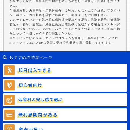
が発生した場合、当事者間で解決を図るものとし、当社は一切責任を負いま
せん。
5.編集方針、免責事項・知的財産権、ご利用いただく上での注意、プライバ
シーポリシーの各規程を必ずご確認の上、本サイトをご利用下さい。
6.カードローンお申し込み時に保険証を提出する場合、保険者番号、被保険
者記号・番号、通院歴、臓器提供意思確認欄に記載がある場合はマスキング
してお送りください。その他、バーコードなど個人情報にアクセス可能な情
報についても隠したうえでご提出ください。
※当サイトではアフィリエイトプログラムを利用し、事業者(アコム／プロ
ミス／アイフルなど)から委託を受け広告収益を得て運営しております。
おすすめの特集ページ