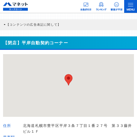
【コンテンツの広告表記に関して】
本コンテンツには、紹介している商品・商材の広告（リンク）を含む場合がありま
す。 これらの広告を経由して読者が企業ホームページを訪れ、成約が発生すると弊
社に対して企業から紹介報酬が支払われるという収益モデルです。 ただし、特定の
【閉店】平岸自動契約コーナー
商品を根拠なくPRするものではなく、当編集部の調査／ユーザーへの口コミ収集な
どに基づき、公平性を担保した情報提供を行っています。
>提携企業一覧
住所
北海道札幌市豊平区平岸３条７丁目１番２７号 第３３藤井
ビル１Ｆ