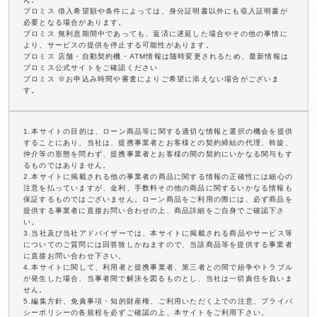
プロミス 借入希望額や条件によっては、身分証明書以外にも収入証明書が
必要となる場合があります。
プロミス 無利息期間中であっても、返済に遅延した場合やその他の事情に
より、サービスの提供を停止する可能性があります。
プロミス 店舗・自動契約機・ATM情報は随時変更されるため、最新情報は
プロミス公式サイトをご確認ください
プロミス ※お申込み時間や審査によりご希望に添えない場合がございま
す。
1.本サイトの目的は、ローン商品等に関する適切な情報と選択の機会を提供
することにあり、当社は、提携事業者とお客様との契約締結の代理、斡旋、
仲介等の形態を問わず、提携事業者とお客様の間の契約にいかなる関与もす
るものではありません。
2.本サイトに掲載される他の事業者の商品に関する情報の正確性には細心の
注意を払っていますが、金利、手数料その他の商品に関するいかなる情報も
保証するものではございません。ローン商品をご利用の際には、必ず商品を
提供する事業者に直接お問い合わせの上、商品詳細をご自身でご確認下さ
い。
3.当社及び当社アドバイザーでは、本サイトに掲載される商品やサービス等
についてのご質問には回答致しかねますので、当該商品等を提供する事業者
に直接お問い合わせ下さい。
4.本サイトに関して、利用者と提携事業者、第三者との間で紛争やトラブル
が発生した場合、当事者間で解決を図るものとし、当社は一切責任を負いま
せん。
5.編集方針、免責事項・知的財産権、ご利用いただく上での注意、プライバ
シーポリシーの各規程を必ずご確認の上、本サイトをご利用下さい。