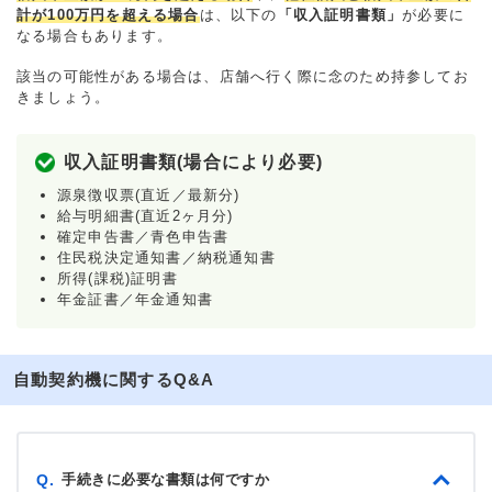
計が100万円を超える場合
は、以下の
「収入証明書類」
が必要に
なる場合もあります。
該当の可能性がある場合は、店舗へ行く際に念のため持参してお
きましょう。
収入証明書類(場合により必要)
源泉徴収票(直近／最新分)
給与明細書(直近2ヶ月分)
確定申告書／青色申告書
住民税決定通知書／納税通知書
所得(課税)証明書
年金証書／年金通知書
自動契約機に関するQ&A
手続きに必要な書類は何ですか
Q.