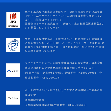
マネットカードローンの編集責任者および編集者は、日本貸金
業協会の定める貸金業務取扱主任者登録を受けています。
(登録年月日：令和8年1月9日、登録番号：K250020096、合
格証書番号：F241000177)
ポート株式会社は金融庁をはじめとする政府機関への届出済事
業者です。
適格機関投資家
有料職業紹介事業者(厚生労働省：13-ﾕ-305645)