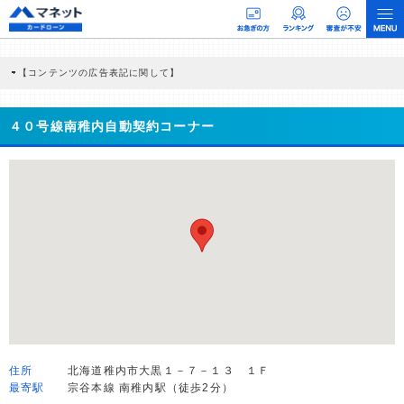
【コンテンツの広告表記に関して】
本コンテンツには、紹介している商品・商材の広告（リンク）を含む場合がありま
す。 これらの広告を経由して読者が企業ホームページを訪れ、成約が発生すると弊
社に対して企業から紹介報酬が支払われるという収益モデルです。 ただし、特定の
４０号線南稚内自動契約コーナー
商品を根拠なくPRするものではなく、当編集部の調査／ユーザーへの口コミ収集な
どに基づき、公平性を担保した情報提供を行っています。
>提携企業一覧
住所
北海道稚内市大黒１－７－１３ １Ｆ
最寄駅
宗谷本線 南稚内駅（徒歩2分）