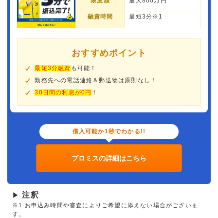
限度額
最大800万円
融資時間
最短3分※1
おすすめポイント
最短3分融資
も可能！
勤務先への電話連絡＆郵送物は原則なし！
30日間の利息が0円
！
借入可能か1秒でわかる!!
プロミスの詳細はこちら
注釈
▶
※1.お申込み時間や審査によりご希望に添えない場合がございま
す。