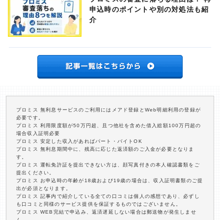
申込時のポイントや別の対処法も紹
介
プロミス 無利息サービスのご利用にはメアド登録とWeb明細利用の登録が
必要です。
プロミス 利用限度額が50万円超、且つ他社を含めた借入総額100万円超の
場合収入証明必要
プロミス 安定した収入があればパート・バイトOK
プロミス 無利息期間中に、残高に応じた返済額のご入金が必要となりま
す。
プロミス 運転免許証を提出できない方は、顔写真付きの本人確認書類をご
提出ください。
プロミス お申込時の年齢が18歳および19歳の場合は、収入証明書類のご提
出が必須となります。
プロミス 記事内で紹介している全ての口コミは個人の感想であり、必ずし
も口コミと同様のサービス提供を保証するものではございません。
プロミス WEB完結で申込み、返済遅延しない場合は郵送物が発生しませ
ん。