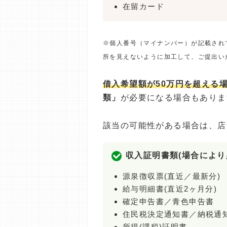
在留カード
※個人番号（マイナンバー）が記載され
所を見えないように加工して、ご提出い
借入希望額が50万円を超える
類」
が必要になる場合もありま
該当の可能性がある場合は、店
収入証明書類(場合により
源泉徴収票(直近／最新分)
給与明細書(直近2ヶ月分)
確定申告書／青色申告書
住民税決定通知書／納税通
所得(課税)証明書