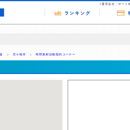
>運営会社：ポート
の広告（リンク）を含む場合があります。 これらの広告を経由して読者
るという収益モデルです。 ただし、特定の商品を根拠なくPRするもので
道
苫小牧市
明野新町自動契約コーナー
報提供を行っています。