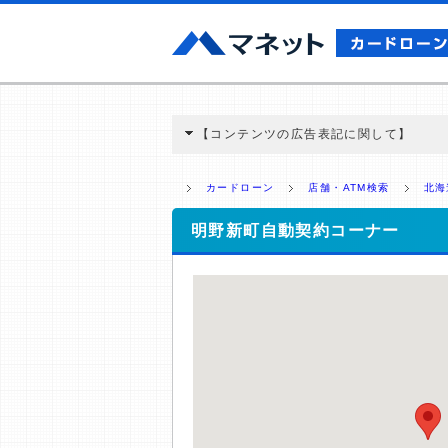
【コンテンツの広告表記に関して】
本コンテンツには、紹介している商品・商材
と弊社に対して企業から紹介報酬が支払われ
カードローン
店舗・ATM検索
北海
ミ収集などに基づき、公平性を担保した情
>提携企業一覧
明野新町自動契約コーナー