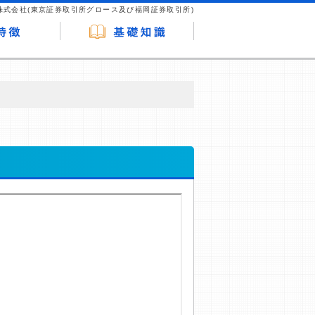
株式会社(東京証券取引所グロース及び福岡証券取引所)
が企業ホームページを訪れ、成約が発生する
はなく、当編集部の調査／ユーザーへの口コ