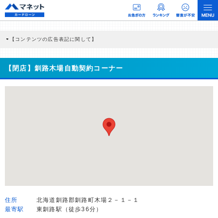
【コンテンツの広告表記に関して】
本コンテンツには、紹介している商品・商材の広告（リンク）を含む場合がありま
す。 これらの広告を経由して読者が企業ホームページを訪れ、成約が発生すると弊
社に対して企業から紹介報酬が支払われるという収益モデルです。 ただし、特定の
【閉店】釧路木場自動契約コーナー
商品を根拠なくPRするものではなく、当編集部の調査／ユーザーへの口コミ収集な
どに基づき、公平性を担保した情報提供を行っています。
>提携企業一覧
住所
北海道釧路郡釧路町木場２－１－１
最寄駅
東釧路駅（徒歩36分）