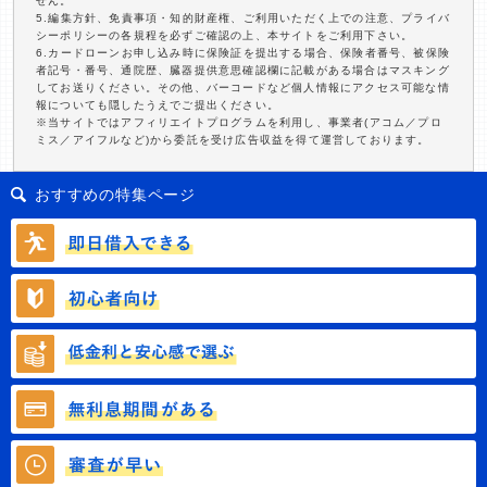
せん。
5.編集方針、免責事項・知的財産権、ご利用いただく上での注意、プライバ
シーポリシーの各規程を必ずご確認の上、本サイトをご利用下さい。
6.カードローンお申し込み時に保険証を提出する場合、保険者番号、被保険
者記号・番号、通院歴、臓器提供意思確認欄に記載がある場合はマスキング
してお送りください。その他、バーコードなど個人情報にアクセス可能な情
報についても隠したうえでご提出ください。
※当サイトではアフィリエイトプログラムを利用し、事業者(アコム／プロ
ミス／アイフルなど)から委託を受け広告収益を得て運営しております。
おすすめの特集ページ