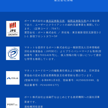
運営会社情報
マネットカードローンの編集責任者および編集者は、日本貸金
業協会の定める貸金業務取扱主任者登録を受けています。
(登録年月日：令和8年1月9日、登録番号：K250020096、合
格証書番号：F241000177)
ポート株式会社は金融庁をはじめとする政府機関への届出済事
業者です。
適格機関投資家