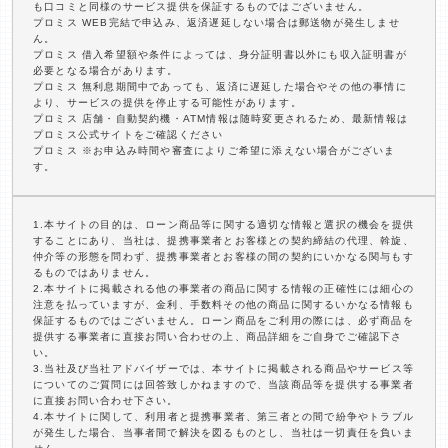
も口コミと同様のサービス提供を保証するものではございません。
プロミス WEB完結で申込み、返済遅延しない場合は郵送物が発生しませ
ん。
プロミス 借入希望額や条件によっては、身分証明書以外にも収入証明書が
必要となる場合があります。
プロミス 無利息期間中であっても、返済に遅延した場合やその他の事情に
より、サービスの提供を停止する可能性があります。
プロミス 店舗・自動契約機・ATM情報は随時変更されるため、最新情報は
プロミス公式サイトをご確認ください
プロミス ※お申込み時間や審査によりご希望に添えない場合がございま
す。
1.本サイトの目的は、ローン商品等に関する適切な情報と選択の機会を提供
することにあり、当社は、提携事業者とお客様との契約締結の代理、斡旋、
仲介等の形態を問わず、提携事業者とお客様の間の契約にいかなる関与もす
るものではありません。
2.本サイトに掲載される他の事業者の商品に関する情報の正確性には細心の
注意を払っていますが、金利、手数料その他の商品に関するいかなる情報も
保証するものではございません。ローン商品をご利用の際には、必ず商品を
提供する事業者に直接お問い合わせの上、商品詳細をご自身でご確認下さ
い。
3.当社及び当社アドバイザーでは、本サイトに掲載される商品やサービス等
についてのご質問には回答致しかねますので、当該商品等を提供する事業者
に直接お問い合わせ下さい。
4.本サイトに関して、利用者と提携事業者、第三者との間で紛争やトラブル
が発生した場合、当事者間で解決を図るものとし、当社は一切責任を負いま