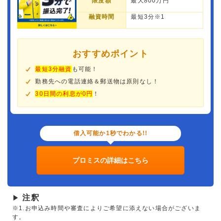
限度額
最大800万円
融資時間
最短3分※1
おすすめポイント
最短3分融資
も可能！
勤務先への電話連絡＆郵送物は原則なし！
30日間の利息が0円
！
借入可能か1秒でわかる!!
プロミスの詳細はこちら
注釈
▶
※1.お申込み時間や審査によりご希望に添えない場合がございま
す。