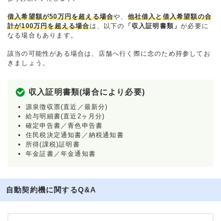
借入希望額が50万円を超える場合
や、
他社借入と借入希望額の合
計が100万円を超える場合
は、以下の
「収入証明書類」
が必要に
なる場合もあります。
該当の可能性がある場合は、店舗へ行く際に念のため持参してお
きましょう。
収入証明書類(場合により必要)
源泉徴収票(直近／最新分)
給与明細書(直近2ヶ月分)
確定申告書／青色申告書
住民税決定通知書／納税通知書
所得(課税)証明書
年金証書／年金通知書
自動契約機に関するQ&A