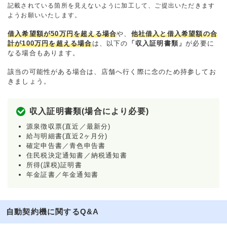
記載されている箇所を見えないように加工して、ご提出いただきます
ようお願いいたします。
借入希望額が50万円を超える場合
や、
他社借入と借入希望額の合
計が100万円を超える場合
は、以下の
「収入証明書類」
が必要に
なる場合もあります。
該当の可能性がある場合は、店舗へ行く際に念のため持参してお
きましょう。
収入証明書類(場合により必要)
源泉徴収票(直近／最新分)
給与明細書(直近2ヶ月分)
確定申告書／青色申告書
住民税決定通知書／納税通知書
所得(課税)証明書
年金証書／年金通知書
自動契約機に関するQ&A