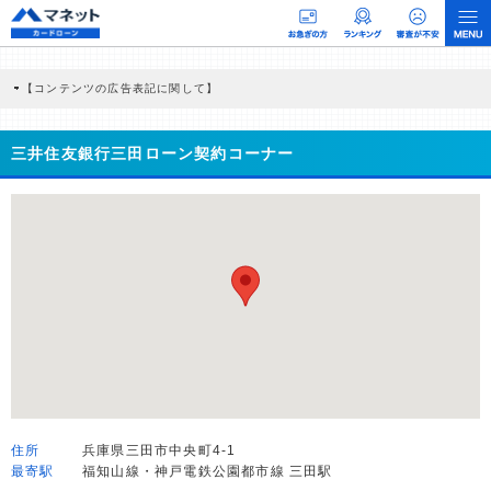
【コンテンツの広告表記に関して】
本コンテンツには、紹介している商品・商材の広告（リンク）を含む場合がありま
す。 これらの広告を経由して読者が企業ホームページを訪れ、成約が発生すると弊
社に対して企業から紹介報酬が支払われるという収益モデルです。 ただし、特定の
三井住友銀行三田ローン契約コーナー
商品を根拠なくPRするものではなく、当編集部の調査／ユーザーへの口コミ収集な
どに基づき、公平性を担保した情報提供を行っています。
>提携企業一覧
住所
兵庫県三田市中央町4-1
最寄駅
福知山線・神戸電鉄公園都市線 三田駅