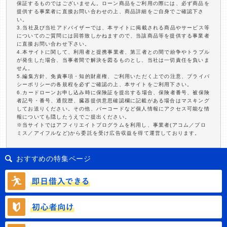
保証するものではございません。ローン商品をご利用の際には、必ず商品を
提供する事業者に直接お問い合わせの上、商品詳細をご自身でご確認下さ
い。
3.当社及び当社アドバイザーでは、本サイトに掲載される商品やサービス等
についてのご質問には回答致しかねますので、当該商品等を提供する事業者
に直接お問い合わせ下さい。
4.本サイトに関して、利用者と提携事業者、第三者との間で紛争やトラブル
が発生した場合、当事者間で解決を図るものとし、当社は一切責任を負いま
せん。
5.編集方針、免責事項・知的財産権、ご利用いただく上での注意、プライバ
シーポリシーの各規程を必ずご確認の上、本サイトをご利用下さい。
6.カードローンお申し込み時に保険証を提出する場合、保険者番号、被保険
者記号・番号、通院歴、臓器提供意思確認欄に記載がある場合はマスキング
してお送りください。その他、バーコードなど個人情報にアクセス可能な情
報についても隠したうえでご提出ください。
※当サイトではアフィリエイトプログラムを利用し、事業者(アコム／プロ
ミス／アイフルなど)から委託を受け広告収益を得て運営しております。
おすすめの特集ページ