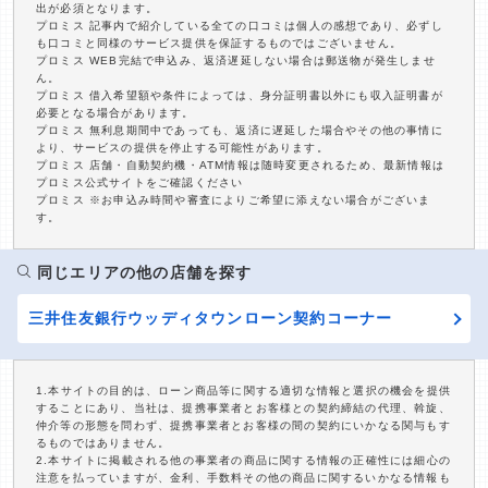
出が必須となります。
プロミス 記事内で紹介している全ての口コミは個人の感想であり、必ずし
も口コミと同様のサービス提供を保証するものではございません。
プロミス WEB完結で申込み、返済遅延しない場合は郵送物が発生しませ
ん。
プロミス 借入希望額や条件によっては、身分証明書以外にも収入証明書が
必要となる場合があります。
プロミス 無利息期間中であっても、返済に遅延した場合やその他の事情に
より、サービスの提供を停止する可能性があります。
プロミス 店舗・自動契約機・ATM情報は随時変更されるため、最新情報は
プロミス公式サイトをご確認ください
プロミス ※お申込み時間や審査によりご希望に添えない場合がございま
す。
同じエリアの他の店舗を探す
三井住友銀行ウッディタウンローン契約コーナー
1.本サイトの目的は、ローン商品等に関する適切な情報と選択の機会を提供
することにあり、当社は、提携事業者とお客様との契約締結の代理、斡旋、
仲介等の形態を問わず、提携事業者とお客様の間の契約にいかなる関与もす
るものではありません。
2.本サイトに掲載される他の事業者の商品に関する情報の正確性には細心の
注意を払っていますが、金利、手数料その他の商品に関するいかなる情報も