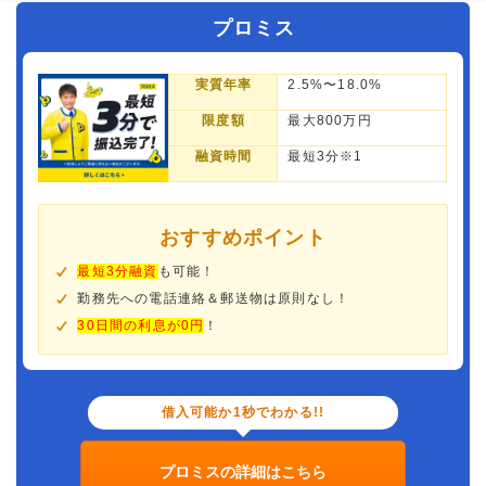
プロミス
実質年率
2.5%〜18.0%
限度額
最大800万円
融資時間
最短3分※1
おすすめポイント
最短3分融資
も可能！
勤務先への電話連絡＆郵送物は原則なし！
30日間の利息が0円
！
借入可能か1秒でわかる!!
プロミスの詳細はこちら