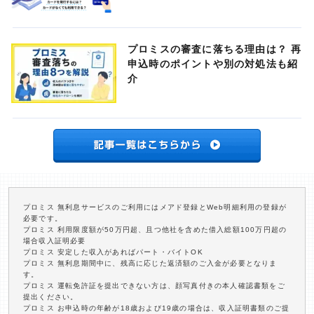
プロミスの審査に落ちる理由は？ 再
申込時のポイントや別の対処法も紹
介
プロミス 無利息サービスのご利用にはメアド登録とWeb明細利用の登録が
必要です。
プロミス 利用限度額が50万円超、且つ他社を含めた借入総額100万円超の
場合収入証明必要
プロミス 安定した収入があればパート・バイトOK
プロミス 無利息期間中に、残高に応じた返済額のご入金が必要となりま
す。
プロミス 運転免許証を提出できない方は、顔写真付きの本人確認書類をご
提出ください。
プロミス お申込時の年齢が18歳および19歳の場合は、収入証明書類のご提