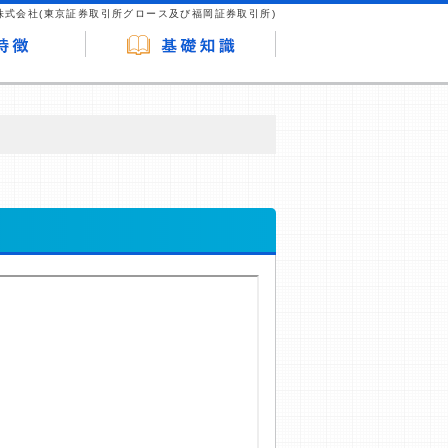
株式会社(東京証券取引所グロース及び福岡証券取引所)
が企業ホームページを訪れ、成約が発生する
はなく、当編集部の調査／ユーザーへの口コ