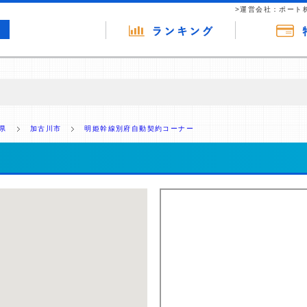
>運営会社：ポート
の広告（リンク）を含む場合があります。 これらの広告を経由して読者
るという収益モデルです。 ただし、特定の商品を根拠なくPRするもので
県
加古川市
明姫幹線別府自動契約コーナー
報提供を行っています。