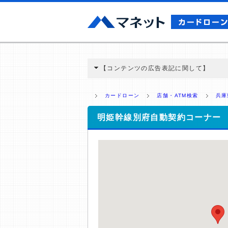
【コンテンツの広告表記に関して】
本コンテンツには、紹介している商品・商材
と弊社に対して企業から紹介報酬が支払われ
カードローン
店舗・ATM検索
兵庫
ミ収集などに基づき、公平性を担保した情
>提携企業一覧
明姫幹線別府自動契約コーナー