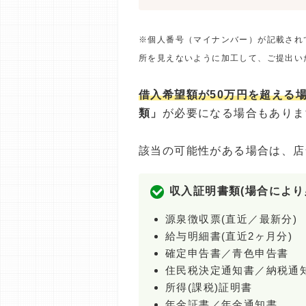
※個人番号（マイナンバー）が記載され
所を見えないように加工して、ご提出い
借入希望額が50万円を超える
類」
が必要になる場合もありま
該当の可能性がある場合は、店
収入証明書類(場合により
源泉徴収票(直近／最新分)
給与明細書(直近2ヶ月分)
確定申告書／青色申告書
住民税決定通知書／納税通
所得(課税)証明書
年金証書／年金通知書