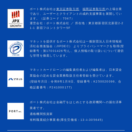
マネットカードローンの編集責任者および編集者は、日本貸金
業協会の定める貸金業務取扱主任者登録を受けています。
(登録年月日：令和8年1月9日、登録番号：K250020096、合
格証書番号：F241000177)
ポート株式会社は金融庁をはじめとする政府機関への届出済事
業者です。
適格機関投資家
有料職業紹介事業者(厚生労働省：13-ﾕ-305645)