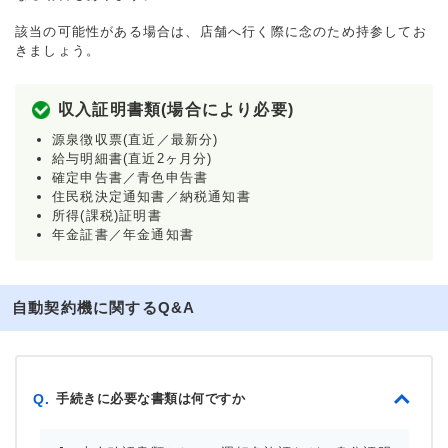
該当の可能性がある場合は、店舗へ行く際に念のため持参してお
きましょう。
収入証明書類(場合により必要)
源泉徴収票(直近／最新分)
給与明細書(直近2ヶ月分)
確定申告書／青色申告書
住民税決定通知書／納税通知書
所得(課税)証明書
年金証書／年金通知書
自動契約機に関するQ&A
手続きに必要な書類は何ですか
Q.