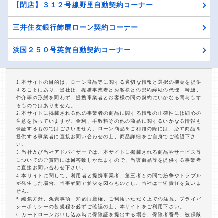
【閉店】３１２号線野里自動契約コーナー
三井住友銀行飾磨ローン契約コーナー
浜国２５０号英賀自動契約コーナー
1.本サイトの目的は、ローン商品等に関する適切な情報と選択の機会を提供
することにあり、当社は、提携事業者とお客様との契約締結の代理、斡旋、
仲介等の形態を問わず、提携事業者とお客様の間の契約にいかなる関与もす
るものではありません。
2.本サイトに掲載される他の事業者の商品に関する情報の正確性には細心の
注意を払っていますが、金利、手数料その他の商品に関するいかなる情報も
保証するものではございません。ローン商品をご利用の際には、必ず商品を
提供する事業者に直接お問い合わせの上、商品詳細をご自身でご確認下さ
い。
3.当社及び当社アドバイザーでは、本サイトに掲載される商品やサービス等
についてのご質問には回答致しかねますので、当該商品等を提供する事業者
に直接お問い合わせ下さい。
4.本サイトに関して、利用者と提携事業者、第三者との間で紛争やトラブル
が発生した場合、当事者間で解決を図るものとし、当社は一切責任を負いま
せん。
5.編集方針、免責事項・知的財産権、ご利用いただく上での注意、プライバ
シーポリシーの各規程を必ずご確認の上、本サイトをご利用下さい。
6.カードローンお申し込み時に保険証を提出する場合、保険者番号、被保険