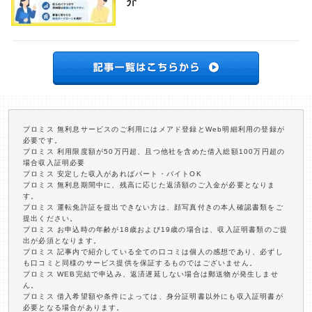
介
プロミス 無利息サービスのご利用にはメアド登録とWeb明細利用の登録が
必要です。
プロミス 利用限度額が50万円超、且つ他社を含めた借入総額100万円超の
場合収入証明必要
プロミス 安定した収入があればパート・バイトOK
プロミス 無利息期間中に、残高に応じた返済額のご入金が必要となりま
す。
プロミス 運転免許証を提出できない方は、顔写真付きの本人確認書類をご
提出ください。
プロミス お申込時の年齢が18歳および19歳の場合は、収入証明書類のご提
出が必須となります。
プロミス 記事内で紹介している全ての口コミは個人の感想であり、必ずし
も口コミと同様のサービス提供を保証するものではございません。
プロミス WEB完結で申込み、返済遅延しない場合は郵送物が発生しませ
ん。
プロミス 借入希望額や条件によっては、身分証明書以外にも収入証明書が
必要となる場合があります。