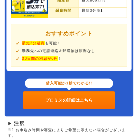
限度額
最大800万円
融資時間
最短3分※1
おすすめポイント
最短3分融資
も可能！
勤務先への電話連絡＆郵送物は原則なし！
30日間の利息が0円
！
借入可能か1秒でわかる!!
プロミスの詳細はこちら
注釈
▶
※1.お申込み時間や審査によりご希望に添えない場合がございま
す。