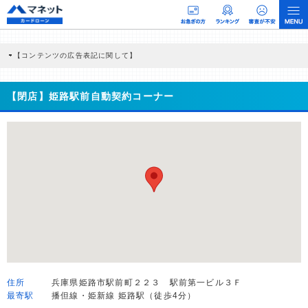
【コンテンツの広告表記に関して】
本コンテンツには、紹介している商品・商材の広告（リンク）を含む場合がありま
す。 これらの広告を経由して読者が企業ホームページを訪れ、成約が発生すると弊
社に対して企業から紹介報酬が支払われるという収益モデルです。 ただし、特定の
【閉店】姫路駅前自動契約コーナー
商品を根拠なくPRするものではなく、当編集部の調査／ユーザーへの口コミ収集な
どに基づき、公平性を担保した情報提供を行っています。
>提携企業一覧
住所
兵庫県姫路市駅前町２２３ 駅前第一ビル３Ｆ
最寄駅
播但線・姫新線 姫路駅（徒歩4分）