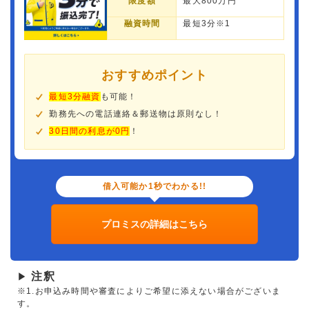
限度額
最大800万円
融資時間
最短3分※1
おすすめポイント
最短3分融資
も可能！
勤務先への電話連絡＆郵送物は原則なし！
30日間の利息が0円
！
借入可能か1秒でわかる!!
プロミスの詳細はこちら
注釈
▶
※1.お申込み時間や審査によりご希望に添えない場合がございま
す。