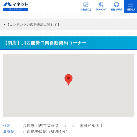
【コンテンツの広告表記に関して】
本コンテンツには、紹介している商品・商材の広告（リンク）を含む場合がありま
す。 これらの広告を経由して読者が企業ホームページを訪れ、成約が発生すると弊
社に対して企業から紹介報酬が支払われるという収益モデルです。 ただし、特定の
【閉店】川西能勢口南自動契約コーナー
商品を根拠なくPRするものではなく、当編集部の調査／ユーザーへの口コミ収集な
どに基づき、公平性を担保した情報提供を行っています。
>提携企業一覧
住所
兵庫県川西市栄根２－１－１ 徳田ビルＢ１
最寄駅
川西能勢口駅（徒歩4分）