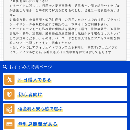
に直接お問い合わせ下さい。
4.本サイトに関して、利用者と提携事業者、第三者との間で紛争やトラブル
が発生した場合、当事者間で解決を図るものとし、当社は一切責任を負いま
せん。
5.編集方針、免責事項・知的財産権、ご利用いただく上での注意、プライバ
シーポリシーの各規程を必ずご確認の上、本サイトをご利用下さい。
6.カードローンお申し込み時に保険証を提出する場合、保険者番号、被保険
者記号・番号、通院歴、臓器提供意思確認欄に記載がある場合はマスキング
してお送りください。その他、バーコードなど個人情報にアクセス可能な情
報についても隠したうえでご提出ください。
※当サイトではアフィリエイトプログラムを利用し、事業者(アコム／プロ
ミス／アイフルなど)から委託を受け広告収益を得て運営しております。
おすすめの特集ページ