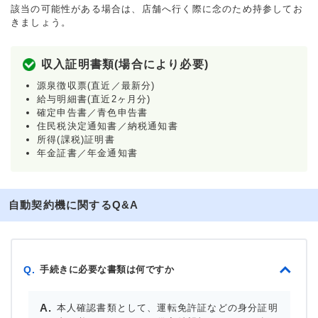
該当の可能性がある場合は、店舗へ行く際に念のため持参してお
きましょう。
収入証明書類(場合により必要)
源泉徴収票(直近／最新分)
給与明細書(直近2ヶ月分)
確定申告書／青色申告書
住民税決定通知書／納税通知書
所得(課税)証明書
年金証書／年金通知書
自動契約機に関するQ&A
手続きに必要な書類は何ですか
Q.
本人確認書類として、運転免許証などの身分証明