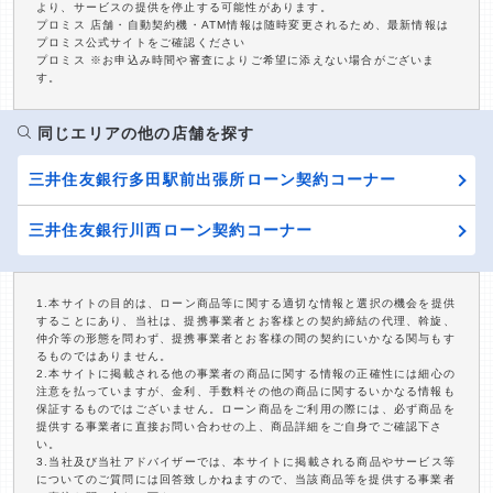
より、サービスの提供を停止する可能性があります。
プロミス 店舗・自動契約機・ATM情報は随時変更されるため、最新情報は
プロミス公式サイトをご確認ください
プロミス ※お申込み時間や審査によりご希望に添えない場合がございま
す。
同じエリアの他の店舗を探す
三井住友銀行多田駅前出張所ローン契約コーナー
三井住友銀行川西ローン契約コーナー
1.本サイトの目的は、ローン商品等に関する適切な情報と選択の機会を提供
することにあり、当社は、提携事業者とお客様との契約締結の代理、斡旋、
仲介等の形態を問わず、提携事業者とお客様の間の契約にいかなる関与もす
るものではありません。
2.本サイトに掲載される他の事業者の商品に関する情報の正確性には細心の
注意を払っていますが、金利、手数料その他の商品に関するいかなる情報も
保証するものではございません。ローン商品をご利用の際には、必ず商品を
提供する事業者に直接お問い合わせの上、商品詳細をご自身でご確認下さ
い。
3.当社及び当社アドバイザーでは、本サイトに掲載される商品やサービス等
についてのご質問には回答致しかねますので、当該商品等を提供する事業者