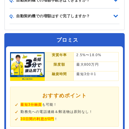
自動契約機での増額手続きはできますか？
Q.
自動契約機での増額はすぐ完了しますか？
Q.
プロミス
実質年率
2.5%〜18.0%
限度額
最大800万円
融資時間
最短3分※1
おすすめポイント
最短3分融資
も可能！
勤務先への電話連絡＆郵送物は原則なし！
30日間の利息が0円
！