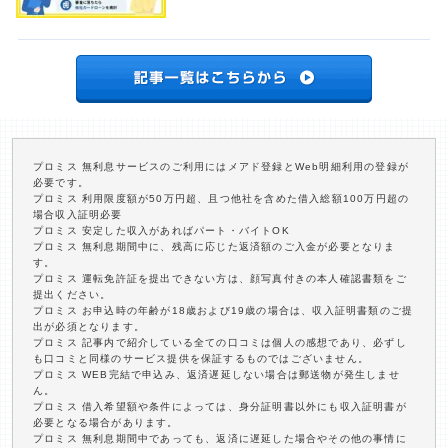
プロミス 無利息サービスのご利用にはメアド登録とWeb明細利用の登録が
必要です。
プロミス 利用限度額が50万円超、且つ他社を含めた借入総額100万円超の
場合収入証明必要
プロミス 安定した収入があればパート・バイトOK
プロミス 無利息期間中に、残高に応じた返済額のご入金が必要となりま
す。
プロミス 運転免許証を提出できない方は、顔写真付きの本人確認書類をご
提出ください。
プロミス お申込時の年齢が18歳および19歳の場合は、収入証明書類のご提
出が必須となります。
プロミス 記事内で紹介している全ての口コミは個人の感想であり、必ずし
も口コミと同様のサービス提供を保証するものではございません。
プロミス WEB完結で申込み、返済遅延しない場合は郵送物が発生しませ
ん。
プロミス 借入希望額や条件によっては、身分証明書以外にも収入証明書が
必要となる場合があります。
プロミス 無利息期間中であっても、返済に遅延した場合やその他の事情に