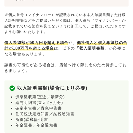
※個人番号（マイナンバー）が記載されている本人確認書類または収
入証明書類などをご提出いただく際は、個人番号（マイナンバー）が
記載されている箇所を見えないように加工して、ご提出いただきます
ようお願いいたします。
借入希望額が50万円を超える場合
や、
他社借入と借入希望額の合
計が100万円を超える場合
は、以下の
「収入証明書類」
が必要に
なる場合もあります。
該当の可能性がある場合は、店舗へ行く際に念のため持参してお
きましょう。
収入証明書類(場合により必要)
源泉徴収票(直近／最新分)
給与明細書(直近2ヶ月分)
確定申告書／青色申告書
住民税決定通知書／納税通知書
所得(課税)証明書
年金証書／年金通知書