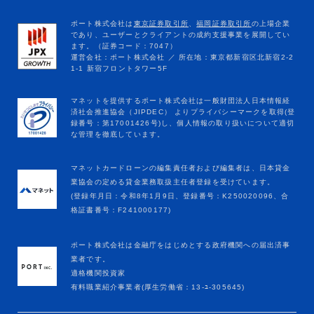
マネットカードローンの編集責任者および編集者は、日本貸金
業協会の定める貸金業務取扱主任者登録を受けています。
(登録年月日：令和8年1月9日、登録番号：K250020096、合
格証書番号：F241000177)
ポート株式会社は金融庁をはじめとする政府機関への届出済事
業者です。
適格機関投資家
有料職業紹介事業者(厚生労働省：13-ﾕ-305645)