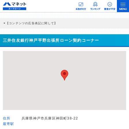
【コンテンツの広告表記に関して】
本コンテンツには、紹介している商品・商材の広告（リンク）を含む場合がありま
す。 これらの広告を経由して読者が企業ホームページを訪れ、成約が発生すると弊
社に対して企業から紹介報酬が支払われるという収益モデルです。 ただし、特定の
三井住友銀行神戸平野出張所ローン契約コーナー
商品を根拠なくPRするものではなく、当編集部の調査／ユーザーへの口コミ収集な
どに基づき、公平性を担保した情報提供を行っています。
>提携企業一覧
住所
兵庫県神戸市兵庫区神田町38-22
最寄駅