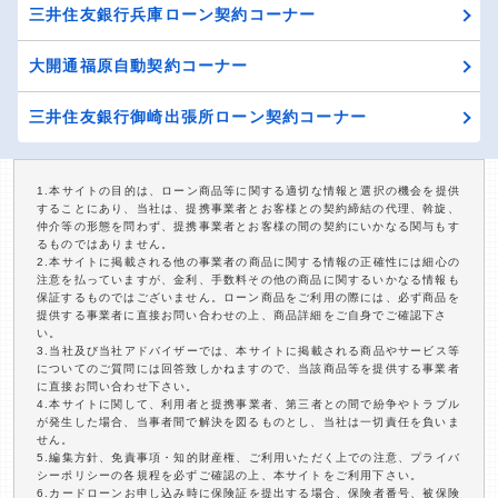
三井住友銀行兵庫ローン契約コーナー
大開通福原自動契約コーナー
三井住友銀行御崎出張所ローン契約コーナー
1.本サイトの目的は、ローン商品等に関する適切な情報と選択の機会を提供
することにあり、当社は、提携事業者とお客様との契約締結の代理、斡旋、
仲介等の形態を問わず、提携事業者とお客様の間の契約にいかなる関与もす
るものではありません。
2.本サイトに掲載される他の事業者の商品に関する情報の正確性には細心の
注意を払っていますが、金利、手数料その他の商品に関するいかなる情報も
保証するものではございません。ローン商品をご利用の際には、必ず商品を
提供する事業者に直接お問い合わせの上、商品詳細をご自身でご確認下さ
い。
3.当社及び当社アドバイザーでは、本サイトに掲載される商品やサービス等
についてのご質問には回答致しかねますので、当該商品等を提供する事業者
に直接お問い合わせ下さい。
4.本サイトに関して、利用者と提携事業者、第三者との間で紛争やトラブル
が発生した場合、当事者間で解決を図るものとし、当社は一切責任を負いま
せん。
5.編集方針、免責事項・知的財産権、ご利用いただく上での注意、プライバ
シーポリシーの各規程を必ずご確認の上、本サイトをご利用下さい。
6.カードローンお申し込み時に保険証を提出する場合、保険者番号、被保険