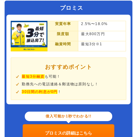
プロミス
実質年率
2.5%〜18.0%
限度額
最大800万円
融資時間
最短3分※1
おすすめポイント
最短3分融資
も可能！
勤務先への電話連絡＆郵送物は原則なし！
30日間の利息が0円
！
借入可能か1秒でわかる!!
プロミスの詳細はこちら