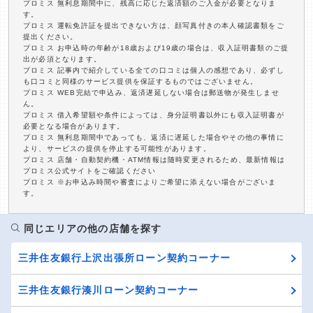
プロミス 無利息期間中に、残高に応じた返済額のご入金が必要となりま
す。
プロミス 運転免許証を提出できない方は、顔写真付きの本人確認書類をご
提出ください。
プロミス お申込時の年齢が18歳および19歳の場合は、収入証明書類のご提
出が必須となります。
プロミス 記事内で紹介している全ての口コミは個人の感想であり、必ずし
も口コミと同様のサービス提供を保証するものではございません。
プロミス WEB完結で申込み、返済遅延しない場合は郵送物が発生しませ
ん。
プロミス 借入希望額や条件によっては、身分証明書以外にも収入証明書が
必要となる場合があります。
プロミス 無利息期間中であっても、返済に遅延した場合やその他の事情に
より、サービスの提供を停止する可能性があります。
プロミス 店舗・自動契約機・ATM情報は随時変更されるため、最新情報は
プロミス公式サイトをご確認ください
プロミス ※お申込み時間や審査によりご希望に添えない場合がございま
す。
同じエリアの他の店舗を探す
三井住友銀行上沢出張所ローン契約コーナー
三井住友銀行湊川ローン契約コーナー