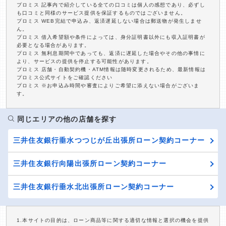
プロミス 記事内で紹介している全ての口コミは個人の感想であり、必ずし
も口コミと同様のサービス提供を保証するものではございません。
プロミス WEB完結で申込み、返済遅延しない場合は郵送物が発生しませ
ん。
プロミス 借入希望額や条件によっては、身分証明書以外にも収入証明書が
必要となる場合があります。
プロミス 無利息期間中であっても、返済に遅延した場合やその他の事情に
より、サービスの提供を停止する可能性があります。
プロミス 店舗・自動契約機・ATM情報は随時変更されるため、最新情報は
プロミス公式サイトをご確認ください
プロミス ※お申込み時間や審査によりご希望に添えない場合がございま
す。
同じエリアの他の店舗を探す
三井住友銀行垂水つつじが丘出張所ローン契約コーナー
三井住友銀行向陽出張所ローン契約コーナー
三井住友銀行垂水北出張所ローン契約コーナー
1.本サイトの目的は、ローン商品等に関する適切な情報と選択の機会を提供