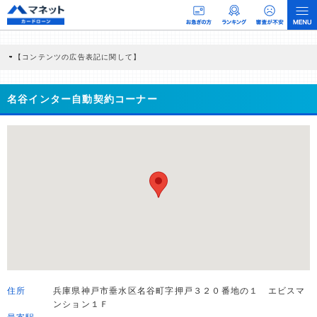
【コンテンツの広告表記に関して】
本コンテンツには、紹介している商品・商材の広告（リンク）を含む場合がありま
す。 これらの広告を経由して読者が企業ホームページを訪れ、成約が発生すると弊
社に対して企業から紹介報酬が支払われるという収益モデルです。 ただし、特定の
名谷インター自動契約コーナー
商品を根拠なくPRするものではなく、当編集部の調査／ユーザーへの口コミ収集な
どに基づき、公平性を担保した情報提供を行っています。
>提携企業一覧
住所
兵庫県神戸市垂水区名谷町字押戸３２０番地の１ エビスマ
ンション１Ｆ