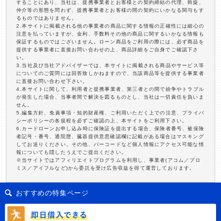
することにあり、当社は、提携事業者とお客様との契約締結の代理、斡旋、
仲介等の形態を問わず、提携事業者とお客様の間の契約にいかなる関与もす
るものではありません。
2.本サイトに掲載される他の事業者の商品に関する情報の正確性には細心の
注意を払っていますが、金利、手数料その他の商品に関するいかなる情報も
保証するものではございません。ローン商品をご利用の際には、必ず商品を
提供する事業者に直接お問い合わせの上、商品詳細をご自身でご確認下さ
い。
3.当社及び当社アドバイザーでは、本サイトに掲載される商品やサービス等
についてのご質問には回答致しかねますので、当該商品等を提供する事業者
に直接お問い合わせ下さい。
4.本サイトに関して、利用者と提携事業者、第三者との間で紛争やトラブル
が発生した場合、当事者間で解決を図るものとし、当社は一切責任を負いま
せん。
5.編集方針、免責事項・知的財産権、ご利用いただく上での注意、プライバ
シーポリシーの各規程を必ずご確認の上、本サイトをご利用下さい。
6.カードローンお申し込み時に保険証を提出する場合、保険者番号、被保険
者記号・番号、通院歴、臓器提供意思確認欄に記載がある場合はマスキング
してお送りください。その他、バーコードなど個人情報にアクセス可能な情
報についても隠したうえでご提出ください。
※当サイトではアフィリエイトプログラムを利用し、事業者(アコム／プロ
ミス／アイフルなど)から委託を受け広告収益を得て運営しております。
おすすめの特集ページ