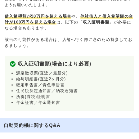
ようお願いいたします。
借入希望額が50万円を超える場合
や、
他社借入と借入希望額の合
計が100万円を超える場合
は、以下の
「収入証明書類」
が必要に
なる場合もあります。
該当の可能性がある場合は、店舗へ行く際に念のため持参してお
きましょう。
収入証明書類(場合により必要)
源泉徴収票(直近／最新分)
給与明細書(直近2ヶ月分)
確定申告書／青色申告書
住民税決定通知書／納税通知書
所得(課税)証明書
年金証書／年金通知書
自動契約機に関するQ&A